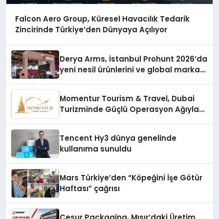
Falcon Aero Group, Küresel Havacılık Tedarik
Zincirinde Türkiye’den Dünyaya Açılıyor
Derya Arms, İstanbul Prohunt 2026’da
yeni nesil ürünlerini ve global marka
vizyonunu sergiledi
Momentur Tourism & Travel, Dubai
Turizminde Güçlü Operasyon Ağıyla
Fark Yaratıyor
Tencent Hy3 dünya genelinde
kullanıma sunuldu
Mars Türkiye’den “Köpeğini İşe Götür
Haftası” çağrısı
Cesur Packaging, Mısır’daki Üretim