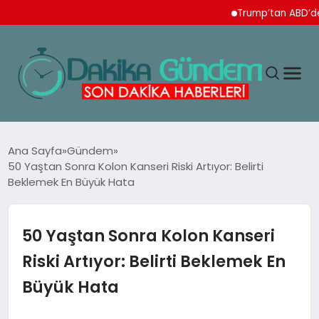
Trump’tan ABD’de doğu
MAGAZIN
Ana Sayfa
Gündem
50 Yaştan Sonra Kolon Kanseri Riski Artıyor: Belirti
Beklemek En Büyük Hata
TEKNOLOJI
SPOR
50 Yaştan Sonra Kolon Kanseri
Riski Artıyor: Belirti Beklemek En
YAŞAM
Büyük Hata
EKONOMI