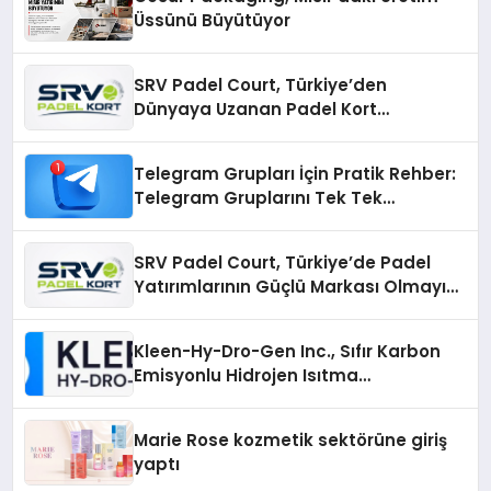
Üssünü Büyütüyor
SRV Padel Court, Türkiye’den
Dünyaya Uzanan Padel Kort
Üretiminde Güvenin Adresi
Telegram Grupları İçin Pratik Rehber:
Telegram Gruplarını Tek Tek
Aramadan Bulun
SRV Padel Court, Türkiye’de Padel
Yatırımlarının Güçlü Markası Olmayı
Sürdürüyor
Kleen-Hy-Dro-Gen Inc., Sıfır Karbon
Emisyonlu Hidrojen Isıtma
Teknolojisinde ISO ve TSSA
Düzenleyici Onaylarını Aldı
Marie Rose kozmetik sektörüne giriş
yaptı