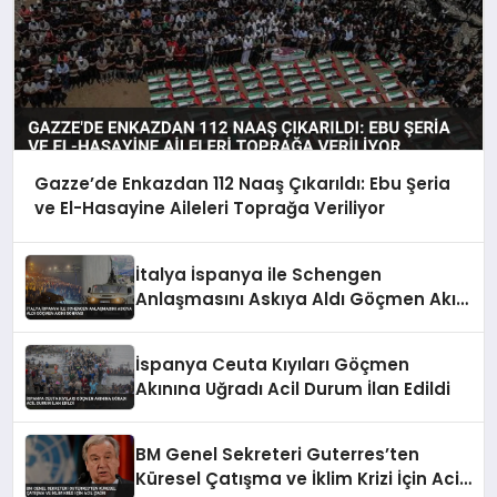
Gazze’de Enkazdan 112 Naaş Çıkarıldı: Ebu Şeria
ve El-Hasayine Aileleri Toprağa Veriliyor
İtalya İspanya ile Schengen
Anlaşmasını Askıya Aldı Göçmen Akını
Sonrası
İspanya Ceuta Kıyıları Göçmen
Akınına Uğradı Acil Durum İlan Edildi
BM Genel Sekreteri Guterres’ten
Küresel Çatışma ve İklim Krizi İçin Acil