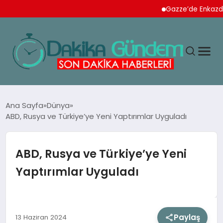
Gazze’de Enkazdan 112 N
MAGAZIN
Ana Sayfa
Dünya
ABD, Rusya ve Türkiye’ye Yeni Yaptırımlar Uyguladı
TEKNOLOJI
ABD, Rusya ve Türkiye’ye Yeni
SPOR
Yaptırımlar Uyguladı
YAŞAM
Paylaş
13 Haziran 2024
EKONOMI