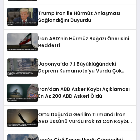
Çağrı
Trump İran ile Hürmüz Anlaşması
Sağlandığını Duyurdu
İran ABD’nin Hürmüz Boğazı Önerisini
Reddetti
Japonya’da 7.1 Büyüklüğündeki
Deprem Kumamoto’yu Vurdu Çok
Sayıda Can Kaybı Bildirildi
İran’dan ABD Asker Kaybı Açıklaması
En Az 200 ABD Askeri Öldü
Orta Doğu’da Gerilim Tırmandı İran
ABD Üssünü Vurdu Irak’ta Can Kaybı
Yaşandı
İran’a Gizli Savaş Uçağı Gönderildi