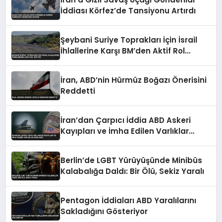
İddiası Körfez’de Tansiyonu Artırdı
Şeybani Suriye Toprakları İçin İsrail
İhlallerine Karşı BM’den Aktif Rol
İstiyor
İran, ABD’nin Hürmüz Boğazı Önerisini
Reddetti
İran’dan Çarpıcı İddia ABD Askeri
Kayıpları ve İmha Edilen Varlıklar
Açıklandı
Berlin’de LGBT Yürüyüşünde Minibüs
Kalabalığa Daldı: Bir Ölü, Sekiz Yaralı
Pentagon İddiaları ABD Yaralılarını
Sakladığını Gösteriyor