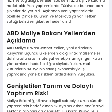
hizmet sağladığı belirtilen 300’den fazla kişi ve kurumu
hedef aldı. Yeni yaptırımlarda Türkiye’de bulunan bazı
şirketler de yer aldı. Açıklanan yeni yaptırımlarda
özellikle Çin’de bulunan ve Moskova’ya yarı iletken
sattığı belirtilen şirketler hedef alındı.
ABD Maliye Bakanı Yellen’den
Açıklama
ABD Maliye Bakanı Jennet Yellen, yeni adımların,
Rusya’nın üçüncü ülkelerden aldığı kritik malzemeler
dahil uluslararası materyal ve ekipman için geri kalan
yöntemlerini hedef aldığını söyledi. Yellen, mali
kurumların “Rusya’nın savaş ekonomisiyle iş
yapmasına yönelik riskleri” arttırdıklarını vurguladı.
Genişletilen Tanım ve Dolaylı
Yaptırım Riski
Maliye Bakanlığı, Ukrayna işgali sebebiyle uzun süredir
yaptırımlarla hedef alınan “Rusya’nın askeri endüstriyel
sektörü” tanımını da genişletti. Bu karar, Rusya ile iş