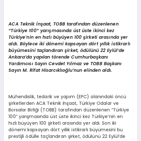
ACA Teknik İnş
aat,
TOBB
tarafından düzenlenen
“
Türkiye 100” yarış
mas
ında üst üste ikinci kez
Türkiye’nin en hızlı büyüyen 100 şirketi arasında yer
aldı. B
ö
ylece iki d
ö
nemi kapsayan d
ö
rt yıllık istikrarlı
büyümesini taçlandı
ran
şirket,
ö
dülünü 22 Eylül
’
de
Ankara’da yapılan t
ö
rende
Cumhurbaşkanı
Yardımcısı Sayın Cevdet Yılmaz ve TOBB Başkanı
Sayın M. Rifat Hisarcıklıoğlu’nun elinden aldı.
Mühendislik, tedarik ve yapım (EPC) alanındaki öncü
şirketlerden ACA Teknik İnşaat, Türkiye Odalar ve
Borsalar Birliği (TOBB) tarafından düzenlenen “Türkiye
100” yarışmasında üst üste ikinci kez Türkiye’nin en
hızlı büyüyen 100 şirketi arasında yer aldı. Son iki
dönemi kapsayan dört yıllık istikrarlı büyümesini bu
prestijli ödülle taçlandıran şirket, ödülünü 22 Eylül’de