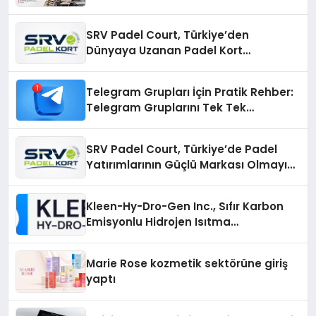
SRV Padel Court, Türkiye’den
Dünyaya Uzanan Padel Kort
Üretiminde Güvenin Adresi
Telegram Grupları İçin Pratik Rehber:
Telegram Gruplarını Tek Tek
Aramadan Bulun
SRV Padel Court, Türkiye’de Padel
Yatırımlarının Güçlü Markası Olmayı
Sürdürüyor
Kleen-Hy-Dro-Gen Inc., Sıfır Karbon
Emisyonlu Hidrojen Isıtma
Teknolojisinde ISO ve TSSA
Düzenleyici Onaylarını Aldı
Marie Rose kozmetik sektörüne giriş
yaptı