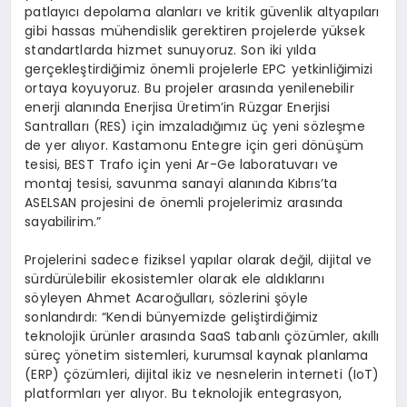
patlayıcı depolama alanları ve kritik güvenlik altyapıları
gibi hassas mühendislik gerektiren projelerde yüksek
standartlarda hizmet sunuyoruz. Son iki yılda
gerçekleştirdiğimiz önemli projelerle EPC yetkinliğimizi
ortaya koyuyoruz. Bu projeler arasında yenilenebilir
enerji alanında Enerjisa Üretim’in Rüzgar Enerjisi
Santralları (RES) için imzaladığımız üç yeni sözleşme
de yer alıyor. Kastamonu Entegre için geri dönüşüm
tesisi, BEST Trafo için yeni Ar-Ge laboratuvarı ve
montaj tesisi, savunma sanayi alanında Kıbrıs’ta
ASELSAN projesini de önemli projelerimiz arasında
sayabilirim.”
Projelerini sadece fiziksel yapılar olarak değil, dijital ve
sürdürülebilir ekosistemler olarak ele aldıklarını
söyleyen Ahmet Acaroğulları, sözlerini şöyle
sonlandırdı: “Kendi bünyemizde geliştirdiğimiz
teknolojik ürünler arasında SaaS tabanlı çözümler, akıllı
süreç yönetim sistemleri, kurumsal kaynak planlama
(ERP) çözümleri, dijital ikiz ve nesnelerin interneti (IoT)
platformları yer alıyor. Bu teknolojik entegrasyon,