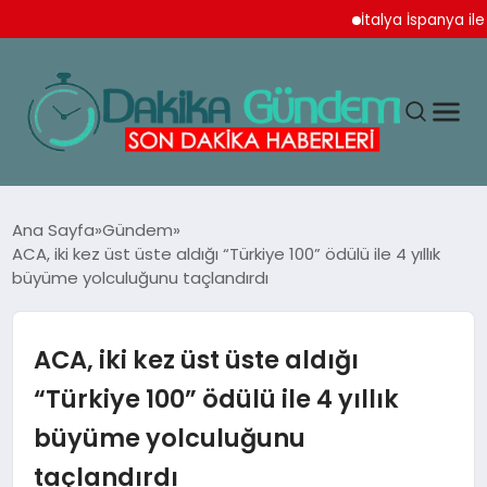
İtalya İspanya ile Sch
MAGAZIN
Ana Sayfa
Gündem
ACA, iki kez üst üste aldığı “Türkiye 100” ödülü ile 4 yıllık
büyüme yolculuğunu taçlandırdı
TEKNOLOJI
SPOR
ACA, iki kez üst üste aldığı
“Türkiye 100” ödülü ile 4 yıllık
YAŞAM
büyüme yolculuğunu
taçlandırdı
EKONOMI