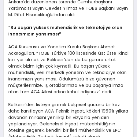
Ankara’da düzenlenen törende Cumhurbaşkanı
Yardımcısı Sayın Cevdet Yılmaz ve TOBB Başkanı Sayın
M. Rifat Hisarcıklıoğlu’ndan aldı.
“Bu başarı
y
üksek mühendislik ve teknolojiye olan
inancımızın yansı
mas
ı”
ACA Kurucusu ve Yönetim Kurulu Başkanı Ahmet
Acaroğulları, “TOBB Türkiye 100 listesinde üst üste ikinci
kez yer almak ve Balıkesir’den de bu gurura ortak
olmak bizim için çok kıymetli. Bu başarı yüksek
mühendislik, veri merkezli yönetim ve teknolojiye olan
inancımızın yansıması. Ödülümüzü bize güvenen
müşterilerimize, iş ortaklarımıza ve bu başarıya imza
atan tüm ACA Ailesi adına kabul ediyoruz” dedi.
Balıkesir’den listeye girerek bölgesel gücünü bir kez
daha kanıtlayan ACA Teknik İnşaat, kökleri 1960’lı yıllara
dayanan mirasını yenilikçi bir vizyonla yeniden
yapılandırıyor. Geleneksel inşaat müteahhitliğinin
ötesine geçerek, kendini bir ileri mühendislik ve EPC
(Mühendislik, Tedarik, İnşaat) şirketi olarak