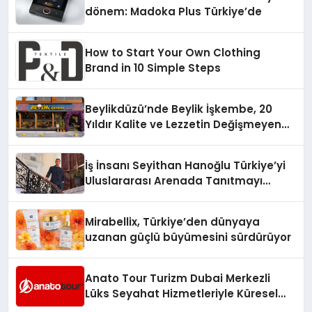
dönem: Madoka Plus Türkiye’de
How to Start Your Own Clothing
Brand in 10 Simple Steps
Beylikdüzü’nde Beylik İşkembe, 20
Yıldır Kalite ve Lezzetin Değişmeyen
Adresi
İş İnsanı Seyithan Hanoğlu Türkiye’yi
Uluslararası Arenada Tanıtmayı
Hedefliyor
Mirabellix, Türkiye’den dünyaya
uzanan güçlü büyümesini sürdürüyor
Anato Tour Turizm Dubai Merkezli
Lüks Seyahat Hizmetleriyle Küresel
Turizmde Öne Çıkıyor