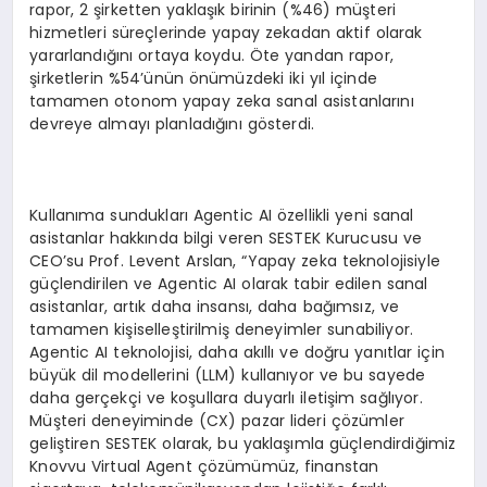
rapor, 2 şirketten yaklaşık birinin (%46) müşteri
hizmetleri süreçlerinde yapay zekadan aktif olarak
yararlandığını ortaya koydu. Öte yandan rapor,
şirketlerin %54’ünün önümüzdeki iki yıl içinde
tamamen otonom yapay zeka sanal asistanlarını
devreye almayı planladığını gösterdi.
Kullanıma sundukları Agentic AI özellikli yeni sanal
asistanlar hakkında bilgi veren SESTEK Kurucusu ve
CEO’su Prof. Levent Arslan, “Yapay zeka teknolojisiyle
güçlendirilen ve Agentic AI olarak tabir edilen sanal
asistanlar, artık daha insansı, daha bağımsız, ve
tamamen kişiselleştirilmiş deneyimler sunabiliyor.
Agentic AI teknolojisi, daha akıllı ve doğru yanıtlar için
büyük dil modellerini (LLM) kullanıyor ve bu sayede
daha gerçekçi ve koşullara duyarlı iletişim sağlıyor.
Müşteri deneyiminde (CX) pazar lideri çözümler
geliştiren SESTEK olarak, bu yaklaşımla güçlendirdiğimiz
Knovvu Virtual Agent çözümümüz, finanstan