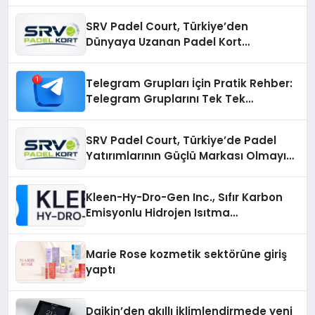
SRV Padel Court, Türkiye’den
Dünyaya Uzanan Padel Kort
Üretiminde Güvenin Adresi
Telegram Grupları İçin Pratik Rehber:
Telegram Gruplarını Tek Tek
Aramadan Bulun
SRV Padel Court, Türkiye’de Padel
Yatırımlarının Güçlü Markası Olmayı
Sürdürüyor
Kleen-Hy-Dro-Gen Inc., Sıfır Karbon
Emisyonlu Hidrojen Isıtma
Teknolojisinde ISO ve TSSA
Düzenleyici Onaylarını Aldı
Marie Rose kozmetik sektörüne giriş
yaptı
Daikin’den akıllı iklimlendirmede yeni