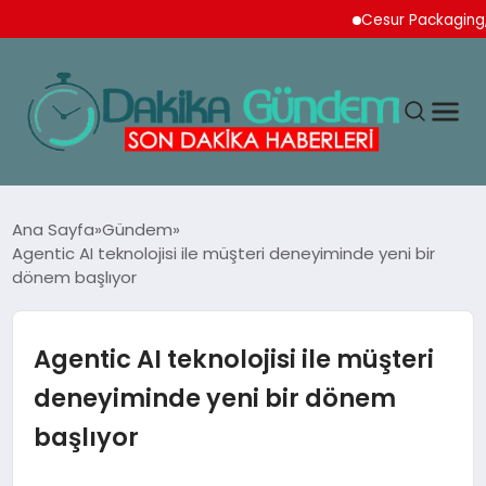
Cesur Packaging, Mısır
MAGAZIN
Ana Sayfa
Gündem
Agentic AI teknolojisi ile müşteri deneyiminde yeni bir
dönem başlıyor
TEKNOLOJI
SPOR
Agentic AI teknolojisi ile müşteri
deneyiminde yeni bir dönem
YAŞAM
başlıyor
EKONOMI