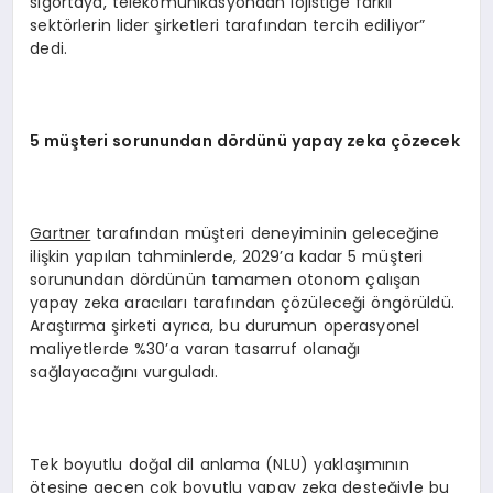
sigortaya, telekomünikasyondan lojistiğe farklı
sektörlerin lider şirketleri tarafından tercih ediliyor”
dedi.
5 müşteri sorunundan dördünü yapay zeka çözecek
Gartner
tarafından müşteri deneyiminin geleceğine
ilişkin yapılan tahminlerde, 2029’a kadar 5 müşteri
sorunundan dördünün tamamen otonom çalışan
yapay zeka aracıları tarafından çözüleceği öngörüldü.
Araştırma şirketi ayrıca, bu durumun operasyonel
maliyetlerde %30’a varan tasarruf olanağı
sağlayacağını vurguladı.
Tek boyutlu doğal dil anlama (NLU) yaklaşımının
ötesine geçen çok boyutlu yapay zeka desteğiyle bu