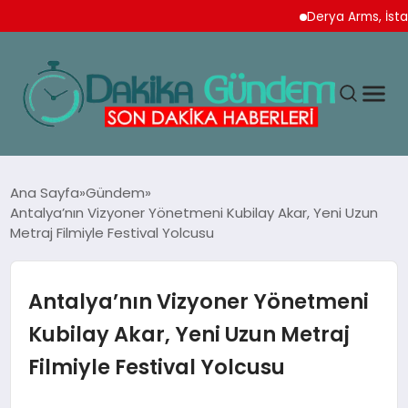
Derya Arms, İstanbul Pro
MAGAZIN
Ana Sayfa
Gündem
Antalya’nın Vizyoner Yönetmeni Kubilay Akar, Yeni Uzun
Metraj Filmiyle Festival Yolcusu
TEKNOLOJI
SPOR
Antalya’nın Vizyoner Yönetmeni
Kubilay Akar, Yeni Uzun Metraj
YAŞAM
Filmiyle Festival Yolcusu
EKONOMI