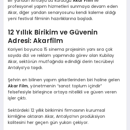
Bir yandan Antalya’da kurduğu
Akar Film
ile
profesyonel yapım hizmetleri sunmaya devam eden
Akar, diğer yandan senaryosunu kendi kaleme aldığı
yeni festival filminin hazırlıklarına başladı.
12 Yıllık Birikim ve Güvenin
Adresi: Akarfilm
Kariyeri boyunca 15 sinema projesinin yanı sıra çok
sayıda dizi ve reklam yapımında görev alan Kubilay
Akar, sektörün mutfağında edindiği derin tecrübeyi
Antalya’ya taşıdı.
Şehrin en bilinen yapım şirketlerinden biri haline gelen
Akar Film
, yönetmenin “sanat toplum içindir”
felsefesiyle birleşince ortaya nitelikli ve güven veren
işler çıktı.
Sektördeki 12 yıllık birikimini firmasının kurumsal
kimliğine aktaran Akar, Antalya’nın prodüksiyon
kalitesini her geçen gün yukarı çekiyor.