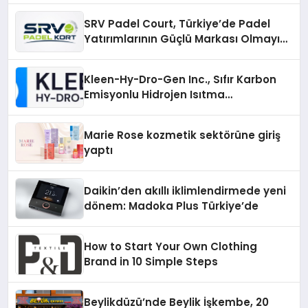
SRV Padel Court, Türkiye’de Padel
Yatırımlarının Güçlü Markası Olmayı
Sürdürüyor
Kleen-Hy-Dro-Gen Inc., Sıfır Karbon
Emisyonlu Hidrojen Isıtma
Teknolojisinde ISO ve TSSA
Düzenleyici Onaylarını Aldı
Marie Rose kozmetik sektörüne giriş
yaptı
Daikin’den akıllı iklimlendirmede yeni
dönem: Madoka Plus Türkiye’de
How to Start Your Own Clothing
Brand in 10 Simple Steps
Beylikdüzü’nde Beylik İşkembe, 20