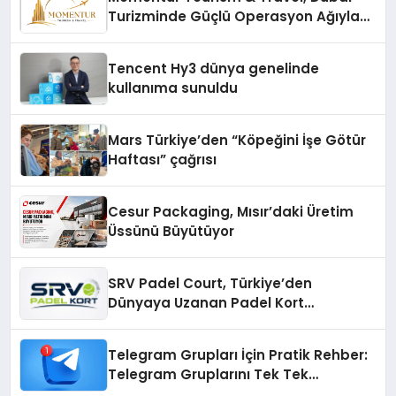
Turizminde Güçlü Operasyon Ağıyla
Fark Yaratıyor
Tencent Hy3 dünya genelinde
kullanıma sunuldu
Mars Türkiye’den “Köpeğini İşe Götür
Haftası” çağrısı
Cesur Packaging, Mısır’daki Üretim
Üssünü Büyütüyor
SRV Padel Court, Türkiye’den
Dünyaya Uzanan Padel Kort
Üretiminde Güvenin Adresi
Telegram Grupları İçin Pratik Rehber:
Telegram Gruplarını Tek Tek
Aramadan Bulun