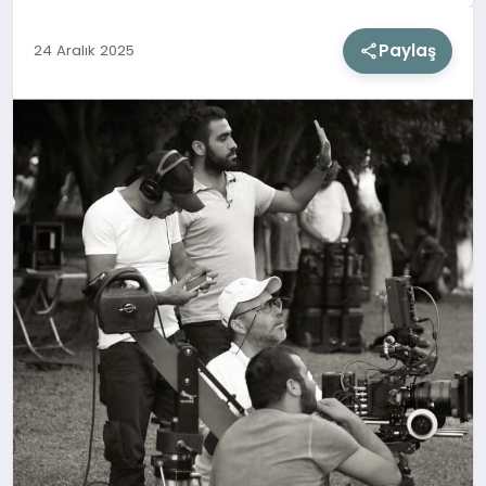
Paylaş
24 Aralık 2025
SIYASET
SAĞLIK
DÜNYA
EĞITIM