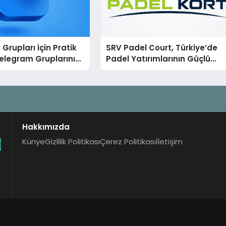
Grupları İçin Pratik
SRV Padel Court, Türkiye’de
elegram Gruplarını
Padel Yatırımlarının Güçlü
Aramadan Bulun
Markası Olmayı Sürdürüyor
Hakkımızda
Künye
Gizlilik Politikası
Çerez Politikası
İletişim