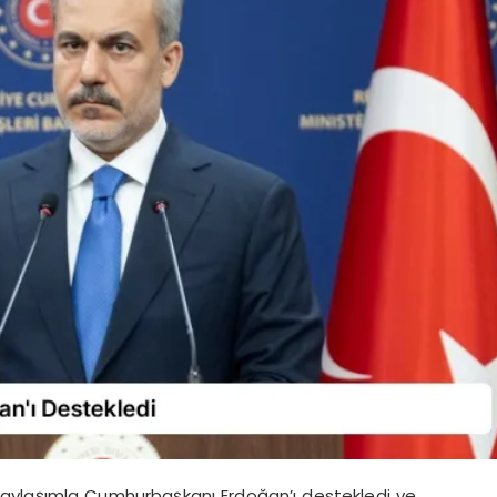
paylaşımla Cumhurbaşkanı Erdoğan’ı destekledi ve