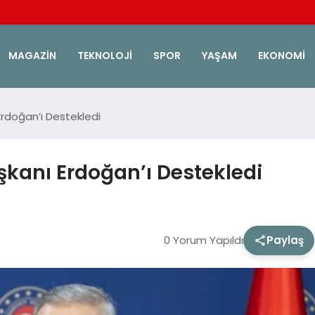
MAGAZIN
TEKNOLOJI
SPOR
YAŞAM
EKONOMI
rdoğan’ı Destekledi
kanı Erdoğan’ı Destekledi
0 Yorum Yapıldı
Paylaş