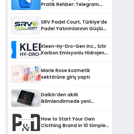
Pratik Rehber: Telegram
Gruplarını Tek Tek
Aramadan Bulun
SRV Padel Court, Türkiye’de
Padel Yatırımlarının Güçlü
Markası Olmayı Sürdürüyor
Kleen-Hy-Dro-Gen Inc., Sıfır
Karbon Emisyonlu Hidrojen
Isıtma Teknolojisinde ISO ve
TSSA Düzenleyici Onaylarını
Marie Rose kozmetik
Aldı
sektörüne giriş yaptı
Daikin’den akıllı
iklimlendirmede yeni
dönem: Madoka Plus
Türkiye’de
How to Start Your Own
Clothing Brand in 10 Simple
Steps