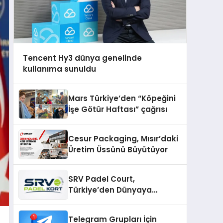
Tencent Hy3 dünya genelinde
kullanıma sunuldu
Mars Türkiye’den “Köpeğini
İşe Götür Haftası” çağrısı
Cesur Packaging, Mısır’daki
Üretim Üssünü Büyütüyor
SRV Padel Court,
Türkiye’den Dünyaya
Uzanan Padel Kort
Üretiminde Güvenin Adresi
Telegram Grupları İçin