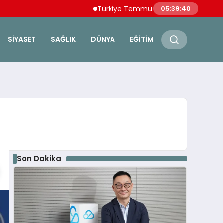
Türkiye Temmuz Ayı İhracatında Tüm Zama
05:39:41
SIYASET
SAĞLIK
DÜNYA
EĞITIM
Son Dakika