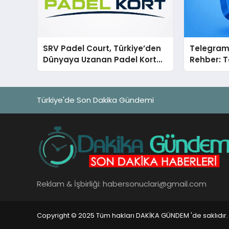
SRV Padel Court, Türkiye’den
Telegram 
Dünyaya Uzanan Padel Kort
Rehber: T
Üretiminde Güvenin Adresi
Tek Tek 
Türkiye'de Son Dakika Gündemi
Reklam & İşbirliği:
habersonuclari@gmail.com
Copyright © 2025 Tüm hakları DAKİKA GÜNDEM 'de saklıdır.