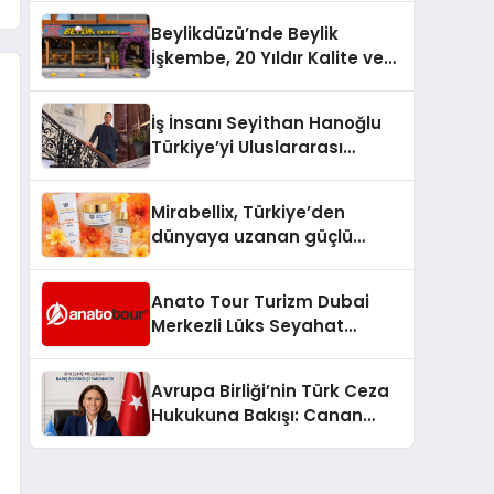
Beylikdüzü’nde Beylik
İşkembe, 20 Yıldır Kalite ve
Lezzetin Değişmeyen Adresi
İş İnsanı Seyithan Hanoğlu
Türkiye’yi Uluslararası
Arenada Tanıtmayı
Hedefliyor
Mirabellix, Türkiye’den
dünyaya uzanan güçlü
büyümesini sürdürüyor
Anato Tour Turizm Dubai
Merkezli Lüks Seyahat
Hizmetleriyle Küresel
Turizmde Öne Çıkıyor
Avrupa Birliği’nin Türk Ceza
Hukukuna Bakışı: Canan
Yılmaz ile Özel Röportaj