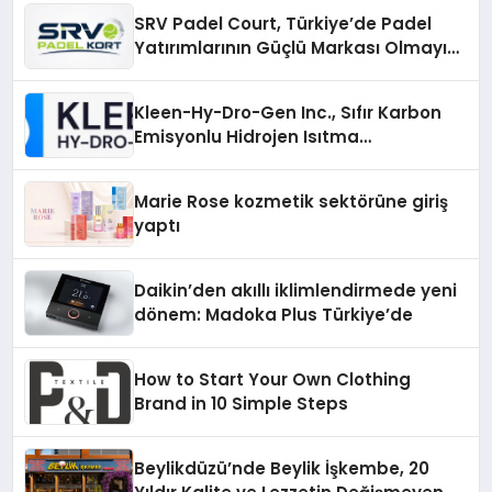
SRV Padel Court, Türkiye’de Padel
Yatırımlarının Güçlü Markası Olmayı
Sürdürüyor
Kleen-Hy-Dro-Gen Inc., Sıfır Karbon
Emisyonlu Hidrojen Isıtma
Teknolojisinde ISO ve TSSA
Düzenleyici Onaylarını Aldı
Marie Rose kozmetik sektörüne giriş
yaptı
Daikin’den akıllı iklimlendirmede yeni
dönem: Madoka Plus Türkiye’de
How to Start Your Own Clothing
Brand in 10 Simple Steps
Beylikdüzü’nde Beylik İşkembe, 20