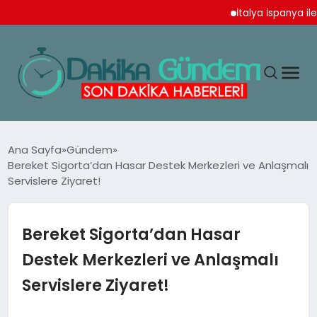
İtalya İspanya ile Sc
MAGAZIN
Ana Sayfa
Gündem
Bereket Sigorta’dan Hasar Destek Merkezleri ve Anlaşmalı
Servislere Ziyaret!
TEKNOLOJI
SPOR
Bereket Sigorta’dan Hasar
Destek Merkezleri ve Anlaşmalı
YAŞAM
Servislere Ziyaret!
EKONOMI