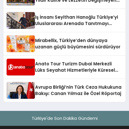
Yıldır Kalite ve Lezzetin Değişmeyen
Adresi
İş İnsanı Seyithan Hanoğlu Türkiye’yi
Uluslararası Arenada Tanıtmayı
Hedefliyor
Mirabellix, Türkiye’den dünyaya
uzanan güçlü büyümesini sürdürüyor
Anato Tour Turizm Dubai Merkezli
Lüks Seyahat Hizmetleriyle Küresel
Turizmde Öne Çıkıyor
Avrupa Birliği’nin Türk Ceza Hukukuna
Bakışı: Canan Yılmaz ile Özel Röportaj
Türkiye'de Son Dakika Gündemi