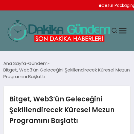
Cesur Packaging, Mıs
MAGAZIN
Ana Sayfa
Gündem
Bitget, Web3’ün Geleceğini Şekillendirecek Küresel Mezun
Programını Başlattı
TEKNOLOJI
SPOR
Bitget, Web3’ün Geleceğini
Şekillendirecek Küresel Mezun
YAŞAM
Programını Başlattı
EKONOMI