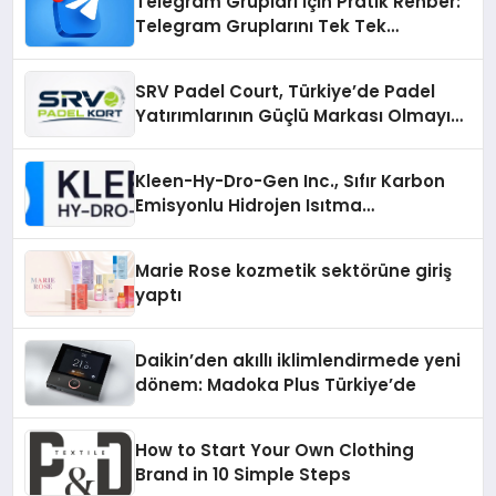
Telegram Grupları İçin Pratik Rehber:
Telegram Gruplarını Tek Tek
Aramadan Bulun
SRV Padel Court, Türkiye’de Padel
Yatırımlarının Güçlü Markası Olmayı
Sürdürüyor
Kleen-Hy-Dro-Gen Inc., Sıfır Karbon
Emisyonlu Hidrojen Isıtma
Teknolojisinde ISO ve TSSA
Düzenleyici Onaylarını Aldı
Marie Rose kozmetik sektörüne giriş
yaptı
Daikin’den akıllı iklimlendirmede yeni
dönem: Madoka Plus Türkiye’de
How to Start Your Own Clothing
Brand in 10 Simple Steps