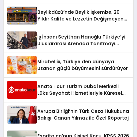
Beylikdüzü’nde Beylik İşkembe, 20
Yıldır Kalite ve Lezzetin Değişmeyen
Adresi
İş İnsanı Seyithan Hanoğlu Türkiye’yi
Uluslararası Arenada Tanıtmayı
Hedefliyor
Mirabellix, Türkiye’den dünyaya
uzanan güçlü büyümesini sürdürüyor
Anato Tour Turizm Dubai Merkezli
Lüks Seyahat Hizmetleriyle Küresel
Turizmde Öne Çıkıyor
Avrupa Birliği’nin Türk Ceza Hukukuna
Bakışı: Canan Yılmaz ile Özel Röportaj
Esprita.co’nun Kişisel Koçu, KPSS 2026