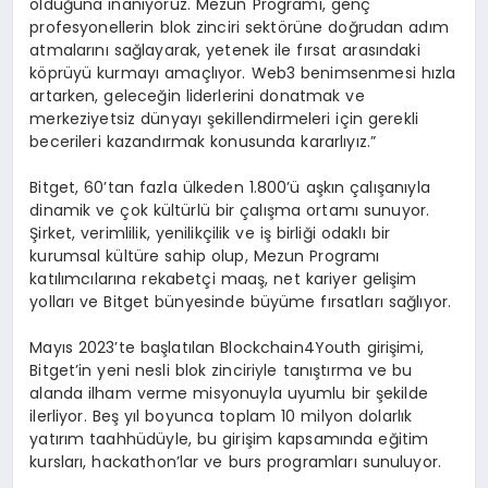
olduğuna inanıyoruz. Mezun Programı, genç
profesyonellerin blok zinciri sektörüne doğrudan adım
atmalarını sağlayarak, yetenek ile fırsat arasındaki
köprüyü kurmayı amaçlıyor. Web3 benimsenmesi hızla
artarken, geleceğin liderlerini donatmak ve
merkeziyetsiz dünyayı şekillendirmeleri için gerekli
becerileri kazandırmak konusunda kararlıyız.”
Bitget, 60’tan fazla ülkeden 1.800’ü aşkın çalışanıyla
dinamik ve çok kültürlü bir çalışma ortamı sunuyor.
Şirket, verimlilik, yenilikçilik ve iş birliği odaklı bir
kurumsal kültüre sahip olup, Mezun Programı
katılımcılarına rekabetçi maaş, net kariyer gelişim
yolları ve Bitget bünyesinde büyüme fırsatları sağlıyor.
Mayıs 2023’te başlatılan Blockchain4Youth girişimi,
Bitget’in yeni nesli blok zinciriyle tanıştırma ve bu
alanda ilham verme misyonuyla uyumlu bir şekilde
ilerliyor. Beş yıl boyunca toplam 10 milyon dolarlık
yatırım taahhüdüyle, bu girişim kapsamında eğitim
kursları, hackathon’lar ve burs programları sunuluyor.