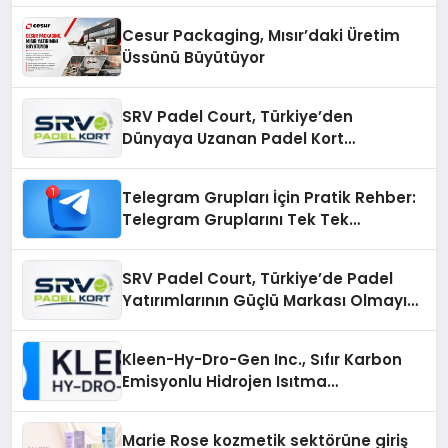
Cesur Packaging, Mısır’daki Üretim
Üssünü Büyütüyor
SRV Padel Court, Türkiye’den
Dünyaya Uzanan Padel Kort
Üretiminde Güvenin Adresi
Telegram Grupları İçin Pratik Rehber:
Telegram Gruplarını Tek Tek
Aramadan Bulun
SRV Padel Court, Türkiye’de Padel
Yatırımlarının Güçlü Markası Olmayı
Sürdürüyor
Kleen-Hy-Dro-Gen Inc., Sıfır Karbon
Emisyonlu Hidrojen Isıtma
Teknolojisinde ISO ve TSSA
Düzenleyici Onaylarını Aldı
Marie Rose kozmetik sektörüne giriş