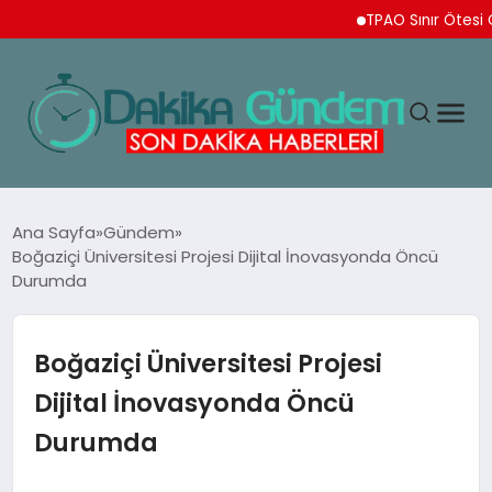
TPAO Sınır Ötesi Ortakl
MAGAZIN
Ana Sayfa
Gündem
Boğaziçi Üniversitesi Projesi Dijital İnovasyonda Öncü
Durumda
TEKNOLOJI
SPOR
Boğaziçi Üniversitesi Projesi
Dijital İnovasyonda Öncü
YAŞAM
Durumda
EKONOMI