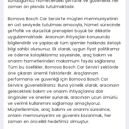
sunduğumuz hizmetlerdeki şeffaflık ve güvenilirlik her
zaman ön planda tutulmaktadır.
Bornova Bosch Car Servis’te müşteri memnuniyetinin
en üst seviyede tutulması amacıyla, hizmet sürecinde
şeffaflık ve dürüstlük prensipleri büyük bir dikkatle
uygulanmaktadır. Aracınızın ihtiyaçları konusunda
bilgilendirilir ve yapılacak tüm işlemler hakkında detaylı
bilgi sahibi olursunuz. Ek olarak, uygun fiyat politikamız
ve ödeme kolaylıklarımız sayesinde, araç bakım ve
onarım hizmetlerinden maksimum fayda sağlarsınız.
Tüm bu özellikler, Bornova Bosch Car Servis’i sektörde
öne çıkaran önemli faktörlerdir. Araçlarınızın
performansı ve güvenliği için Bornova Bosch Car
Servis’e güvenebilirsiniz. Buna yönelik olarak, aracınızın
gelecekteki bakım ve onarım ihtiyaçlarına dair
öngörüler ve öneriler sunarak, aracınızın uzun ömürlü
ve verimli kullanımını sağlamayı amaçlıyoruz.
Müşterilerimize, araç bakımı ve onarımı süresince,
onların memnuniyetini ve güvenini kazanmak, her
zaman en öncelikli hedefimiz olmuştur.