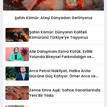
Şahin Kömür: Ateşi Dünyadan Getiriyoruz
Şahin Kömür: Dünyanın Kaliteli
Kömürünü Türkiye’ye Taşıyoruz
Aile Danışmanı Esma Kütük, Evlilik
Yolunda Bireysel Farkındalığın ve
Sınırların Gücünü Anlatıyor
Arca Petrol Nakliyat, Halka Arzla
Gücüne Güç Katıyor: Ömer Arca ve
Mehmet Arca’dan Sektöre Güçlü
Yatırım
Zenne Emre Aşık: Sahne Sanatlarında
Yeni Bir Yıldız