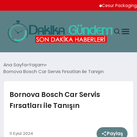
Cesur Packaging, Mısır
MAGAZIN
Ana Sayfa
Yaşam
Bornova Bosch Car Servis Fırsatları ile Tanışın
TEKNOLOJI
Bornova Bosch Car Servis
SPOR
Fırsatları ile Tanışın
YAŞAM
Paylaş
11 Eylül 2024
EKONOMI