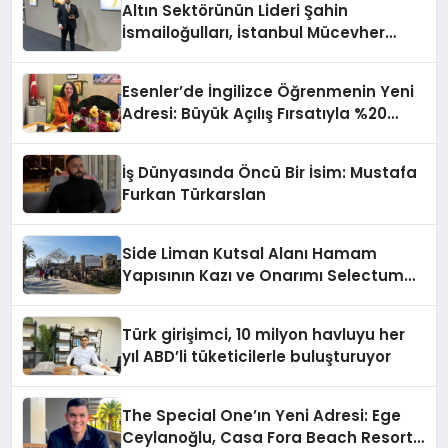
Altın Sektörünün Lideri Şahin
İsmailoğulları, İstanbul Mücevher
Fuarı’nda Parladı ￼
Esenler’de İngilizce Öğrenmenin Yeni
Adresi: Büyük Açılış Fırsatıyla %20
İndirim!
İş Dünyasında Öncü Bir İsim: Mustafa
Furkan Türkarslan
Side Liman Kutsal Alanı Hamam
Yapısının Kazı ve Onarımı Selectum
Hotels&Resorts’un da Katkılarıyla
Tamamlandı
Türk girişimci, 10 milyon havluyu her
yıl ABD’li tüketicilerle buluşturuyor
The Special One’ın Yeni Adresi: Ege
Ceylanoğlu, Casa Fora Beach Resort