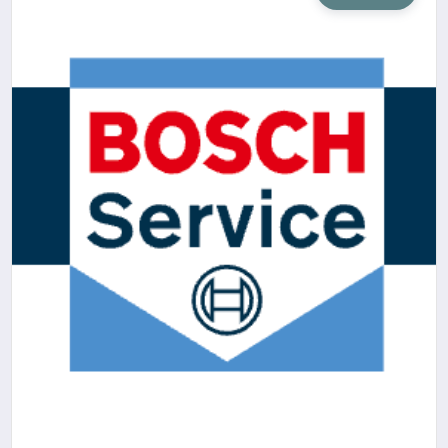
SIYASET
SAĞLIK
DÜNYA
EĞITIM