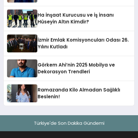
Hotel’i Zirveye Taşımaya Geliyor!
Ha İnşaat Kurucusu ve İş İnsanı
Hüseyin Altın Kimdir?
İzmir Emlak Komisyoncuları Odası 26.
Yılını Kutladı
Görkem Ahi’nin 2025 Mobilya ve
Dekorasyon Trendleri
Ramazanda Kilo Almadan Sağlıklı
Beslenin!
Türkiye'de Son Dakika Gündemi