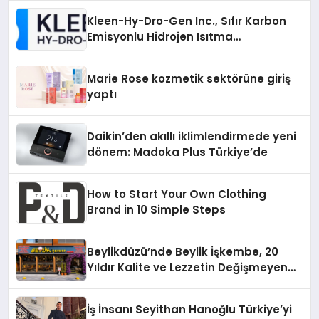
Kleen-Hy-Dro-Gen Inc., Sıfır Karbon
Emisyonlu Hidrojen Isıtma
Teknolojisinde ISO ve TSSA
Düzenleyici Onaylarını Aldı
Marie Rose kozmetik sektörüne giriş
yaptı
Daikin’den akıllı iklimlendirmede yeni
dönem: Madoka Plus Türkiye’de
How to Start Your Own Clothing
Brand in 10 Simple Steps
Beylikdüzü’nde Beylik İşkembe, 20
Yıldır Kalite ve Lezzetin Değişmeyen
Adresi
İş İnsanı Seyithan Hanoğlu Türkiye’yi