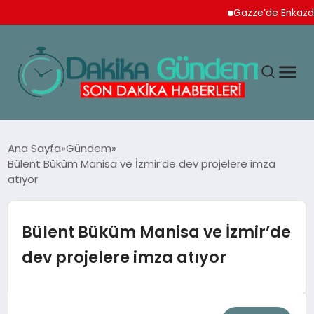
Gazze’de Enkazdan 112 Na
MAGAZIN
Ana Sayfa
Gündem
Bülent Büküm Manisa ve İzmir’de dev projelere imza
atıyor
TEKNOLOJI
SPOR
Bülent Büküm Manisa ve İzmir’de
dev projelere imza atıyor
YAŞAM
EKONOMI