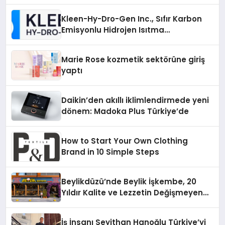
Sürdürüyor
Kleen-Hy-Dro-Gen Inc., Sıfır Karbon
Emisyonlu Hidrojen Isıtma
Teknolojisinde ISO ve TSSA
Düzenleyici Onaylarını Aldı
Marie Rose kozmetik sektörüne giriş
yaptı
Daikin’den akıllı iklimlendirmede yeni
dönem: Madoka Plus Türkiye’de
How to Start Your Own Clothing
Brand in 10 Simple Steps
Beylikdüzü’nde Beylik İşkembe, 20
Yıldır Kalite ve Lezzetin Değişmeyen
Adresi
İş İnsanı Seyithan Hanoğlu Türkiye’yi