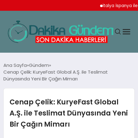
İtalya İspanya ile Sc
MAGAZIN
Ana Sayfa
Gündem
Cenap Çelik: KuryeFast Global A.Ş. ile Teslimat
Dünyasında Yeni Bir Çağın Mimarı
TEKNOLOJI
SPOR
Cenap Çelik: KuryeFast Global
A.Ş. ile Teslimat Dünyasında Yeni
YAŞAM
Bir Çağın Mimarı
EKONOMI