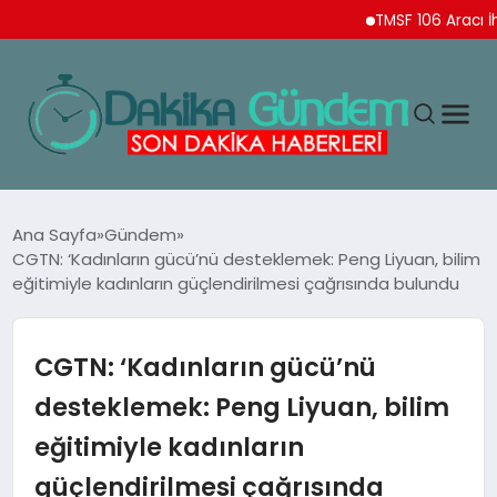
TMSF 106 Aracı İhaleyle 
MAGAZIN
Ana Sayfa
Gündem
CGTN: ‘Kadınların gücü’nü desteklemek: Peng Liyuan, bilim
eğitimiyle kadınların güçlendirilmesi çağrısında bulundu
TEKNOLOJI
SPOR
CGTN: ‘Kadınların gücü’nü
desteklemek: Peng Liyuan, bilim
YAŞAM
eğitimiyle kadınların
güçlendirilmesi çağrısında
EKONOMI