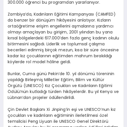
300.000 öğrenci bu programdan yararlanıyor.
Zambiya’da, Kadınların Eğitimi Kampanyası (CAMFED)
da benzer bir dönüşüm hikâyesini anlatıyor. Kızların
ortaöğretime erişim engellerini aşmalarına yardımcı
olmayı amaçlayan bu girişim, 2001 yılından bu yana
kırsal bölgelerdeki 617.000’den fazla genç kadının okulu
bitirmesini sağladı. Liderlik ve toplumsal çalışma
becerileri edinmiş birçok mezun, kısa bir süre öncesine
kadar kız çocuklarının eğitimden mahrum bırakıldığı
köylerde rol model hâline geldi.
Bunlar, Cuma günü Pekin’de 10. yıl dönümü töreninin
yapıldığı Birleşmiş Milletler Eğitim, Bilim ve Kültür
Örgütü (UNESCO) Kız Çocukları ve Kadınların Eğitimi
Ödülü’nün kutladığı türden hikâyelerdir. Bu yıl Kenya ve
Lübnan’dan projeler ödüllendirildi.
Çin Devlet Başkanı Xi Jinping’in eşi ve UNESCO’nun kız
çocukları ve kadınların eğitiminin ilerletilmesi özel
temsilcisi Peng Liyuan ile UNESCO Genel Direktörü