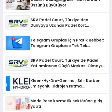
Üssünü Büyütüyor
SRV Padel Court, Türkiye’den
Dünyaya Uzanan Padel Kort
Üretiminde Güvenin Adresi
Telegram Grupları İçin Pratik Rehber:
Telegram Gruplarını Tek Tek
Aramadan Bulun
SRV Padel Court, Türkiye’de Padel
Yatırımlarının Güçlü Markası Olmayı
Sürdürüyor
Kleen-Hy-Dro-Gen Inc., Sıfır Karbon
Emisyonlu Hidrojen Isıtma
Teknolojisinde ISO ve TSSA
Düzenleyici Onaylarını Aldı
Marie Rose kozmetik sektörüne giriş
yaptı