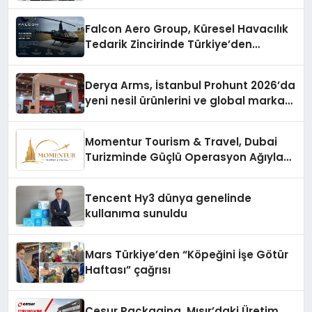
zenginleştiriyor’
Falcon Aero Group, Küresel Havacılık
Tedarik Zincirinde Türkiye’den
Dünyaya Açılıyor
Derya Arms, İstanbul Prohunt 2026’da
yeni nesil ürünlerini ve global marka
vizyonunu sergiledi
Momentur Tourism & Travel, Dubai
Turizminde Güçlü Operasyon Ağıyla
Fark Yaratıyor
Tencent Hy3 dünya genelinde
kullanıma sunuldu
Mars Türkiye’den “Köpeğini İşe Götür
Haftası” çağrısı
Cesur Packaging, Mısır’daki Üretim