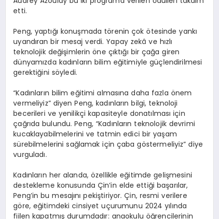
Audrey Azoulay bu iki programa verilen ödülleri takdim
etti.
Peng, yaptığı konuşmada törenin çok ötesinde yankı
uyandıran bir mesaj verdi. Yapay zekâ ve hızlı
teknolojik değişimlerin öne çıktığı bir çağa giren
dünyamızda kadınların bilim eğitimiyle güçlendirilmesi
gerektiğini söyledi.
“Kadınların bilim eğitimi almasına daha fazla önem
vermeliyiz” diyen Peng, kadınların bilgi, teknoloji
becerileri ve yenilikçi kapasiteyle donatılması için
çağrıda bulundu. Peng, “Kadınların teknolojik devrimi
kucaklayabilmelerini ve tatmin edici bir yaşam
sürebilmelerini sağlamak için çaba göstermeliyiz” diye
vurguladı.
Kadınların her alanda, özellikle eğitimde gelişmesini
destekleme konusunda Çin’in elde ettiği başarılar,
Peng’in bu mesajını pekiştiriyor. Çin, resmi verilere
göre, eğitimdeki cinsiyet uçurumunu 2024 yılında
fiilen kapatmış durumdadır: anaokulu öğrencilerinin