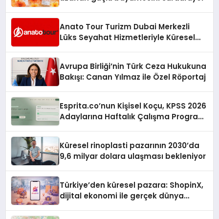
Anato Tour Turizm Dubai Merkezli
Lüks Seyahat Hizmetleriyle Küresel
Turizmde Öne Çıkıyor
Avrupa Birliği’nin Türk Ceza Hukukuna
Bakışı: Canan Yılmaz ile Özel Röportaj
Esprita.co’nun Kişisel Koçu, KPSS 2026
Adaylarına Haftalık Çalışma Programı
Kuruyor
Küresel rinoplasti pazarının 2030’da
9,6 milyar dolara ulaşması bekleniyor
Türkiye’den küresel pazara: ShopinX,
dijital ekonomi ile gerçek dünya
alışverişini bir araya getirmeyi
hedefliyor