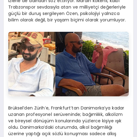
izlerle de adından söz ettiriyor. Mardin kökenli, kalbi
Trabzonspor sevdasıyla atan ve milliyetçi değerleriyle
güçlü bir duruş sergileyen Özen, psikolojiyi yalnızca
bilim olarak değil, bir yaşam biçimi olarak yorumluyor.
Brüksel’den Zürih’e, Frankfurt’tan Danimarka’ya kadar
uzanan profesyonel serüveninde; bağımlılık, alkolizm
ve bireysel dönüşüm konularında yüzlerce kişiye ışık
oldu. Danimarka’daki oturumda, alkol bağımlılığı
üzerine yaptığı açık sözlü konuşması sadece alkış