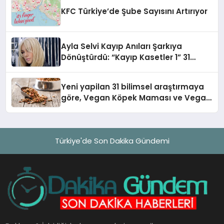
KFC Türkiye’de Şube Sayısını Artırıyor
Ayla Selvi Kayıp Anıları Şarkıya
Dönüştürdü: “Kayıp Kasetler 1” 31
Temmuz’da Yayında
Yeni yapilan 31 bilimsel araştırmaya
göre, Vegan Köpek Maması ve Vegan
Kedi Mamasının İyi Sindirildiğini
Ortaya Koydu
Türkiye'de Son Dakika Gündemi