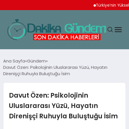
Türkiye’nin Yüksek Tekno
MAGAZIN
Ana Sayfa
Gündem
Davut Özen: Psikolojinin Uluslararası Yüzü, Hayatın
Direnişçi Ruhuyla Buluştuğu İsim
TEKNOLOJI
SPOR
Davut Özen: Psikolojinin
Uluslararası Yüzü, Hayatın
YAŞAM
Direnişçi Ruhuyla Buluştuğu İsim
EKONOMI