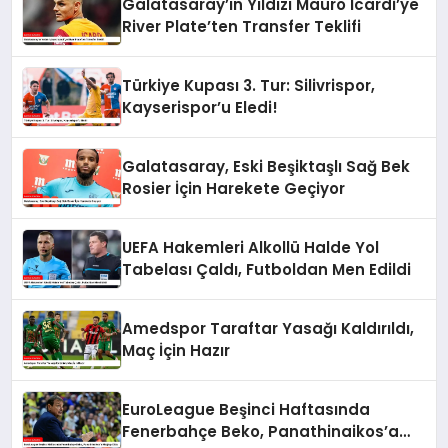
Galatasaray’ın Yıldızı Mauro Icardi’ye
River Plate’ten Transfer Teklifi
Türkiye Kupası 3. Tur: Silivrispor,
Kayserispor’u Eledi!
Galatasaray, Eski Beşiktaşlı Sağ Bek
Rosier İçin Harekete Geçiyor
UEFA Hakemleri Alkollü Halde Yol
Tabelası Çaldı, Futboldan Men Edildi
Amedspor Taraftar Yasağı Kaldırıldı,
Maç İçin Hazır
EuroLeague Beşinci Haftasında
Fenerbahçe Beko, Panathinaikos’a