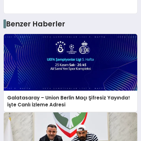
Benzer Haberler
Galatasaray – Union Berlin Maçı Şifresiz Yayında!
İşte Canlı İzleme Adresi