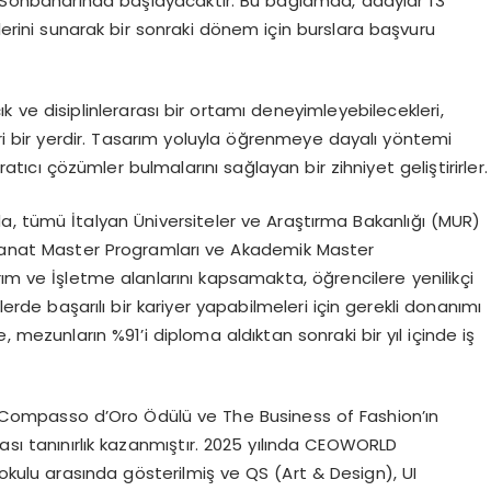
26 Sonbaharında başlayacaktır. Bu bağlamda, adaylar
13
lerini sunarak bir sonraki dönem için
burslara başvuru
ık ve
disiplinlerarası bir ortamı
deneyimleyebilecekleri,
 bir yerdir.
Tasarım yoluyla öğrenmeye
dayalı yöntemi
tıcı çözümler bulmalarını sağlayan bir zihniyet geliştirirler.
, tümü İtalyan Üniversiteler ve Araştırma Bakanlığı (MUR)
Sanat Master Programları ve Akademik Master
ım ve İşletme
alanlarını kapsamakta, öğrencilere yenilikçi
lerde başarılı bir kariyer yapabilmeleri için gerekli donanımı
, mezunların %91’i diploma aldıktan sonraki bir yıl içinde iş
Compasso d’Oro Ödülü
ve
The Business of Fashion’ın
sı tanınırlık kazanmıştır. 2025 yılında
CEOWORLD
okulu arasında gösterilmiş ve
QS (Art & Design), UI