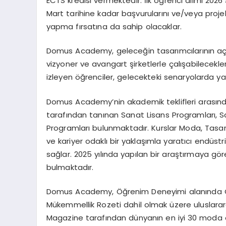
ECTS
kredisi vermektedir. İlk öğrenci alımı 20
Mart
tarihine kadar başvurularını ve/veya proje
yapma fırsatına
da sahip olacaklar.
Domus Academy, geleceğin tasarımcılarının aç
vizyoner ve avangart şirketlerle çalışabilecekleri
izleyen öğrenciler, gelecekteki senaryolarda yara
Domus Academy’nin akademik teklifleri arasında
tarafından tanınan
Sanat Lisans Programları, 
Programları
bulunmaktadır. Kurslar
Moda, Tasar
ve kariyer odaklı bir yaklaşımla yaratıcı endüstri
sağlar. 2025 yılında yapılan bir araştırmaya göre
bulmaktadır.
Domus Academy, Öğrenim Deneyimi alanında
Mükemmellik Rozeti
dahil olmak üzere uluslarara
Magazine
tarafından dünyanın en iyi 30 moda 