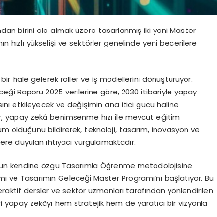
an birini ele almak üzere tasarlanmış
iki yeni Master
n hızlı yükselişi ve sektörler genelinde yeni becerilere
bir hale gelerek roller ve iş modellerini dönüştürüyor.
eceği Raporu 2025
verilerine göre,
2030 itibariyle yapay
ını
etkileyecek ve değişimin ana itici gücü haline
lar, yapay zekâ benimsenme hızı ile mevcut eğitim
um olduğunu bildirerek, teknoloji, tasarım, inovasyon ve
lere duyulan ihtiyacı vurgulamaktadır.
lun kendine özgü
Tasarımla Öğrenme
metodolojisine
mı
ve
Tasarımın Geleceği Master Programı
‘nı başlatıyor. Bu
nteraktif dersler ve sektör uzmanları tarafından yönlendirilen
i yapay zekâyı hem stratejik hem de yaratıcı bir vizyonla