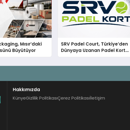
kaging, Mısır’daki
SRV Padel Court, Türkiye’den
ssünü Büyütüyor
Dünyaya Uzanan Padel Kort
Üretiminde Güvenin Adresi
Hakkımızda
Künye
Gizlilik Politikası
Çerez Politikası
İletişim