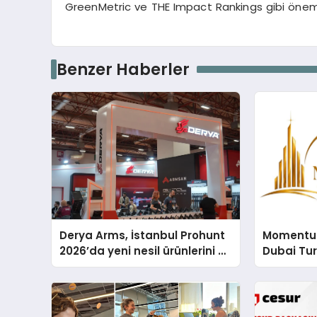
GreenMetric ve THE Impact Rankings gibi önemli
Benzer Haberler
Derya Arms, İstanbul Prohunt
Momentur
2026’da yeni nesil ürünlerini ve
Dubai Tu
global marka vizyonunu
Operasyo
sergiledi
Yaratıyor