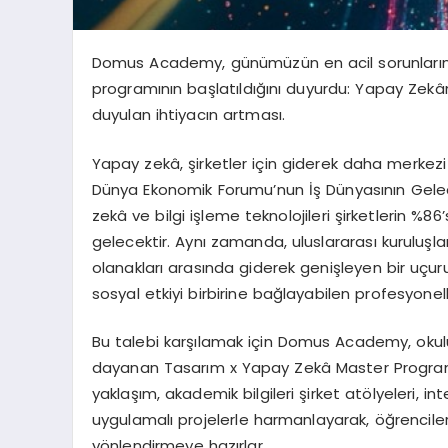
Domus Academy, günümüzün en acil sorunlarınd
programının
başlatıldığını duyurdu: Yapay Zekânı
duyulan ihtiyacın artması.
Yapay zekâ, şirketler için giderek daha merkezi 
Dünya Ekonomik Forumu’nun
İş Dünyasının Gel
zekâ ve bilgi işleme teknolojileri şirketlerin %86’s
gelecektir. Aynı zamanda, uluslararası kuruluş
olanakları arasında giderek genişleyen bir uçur
sosyal etkiyi birbirine bağlayabilen profesyonel
Bu talebi karşılamak için Domus Academy, oku
dayanan
Tasarım x Yapay Zekâ Master Progra
yaklaşım, akademik bilgileri şirket atölyeleri, i
uygulamalı projelerle harmanlayarak, öğrenciler
yönlendirmeye hazırlar.