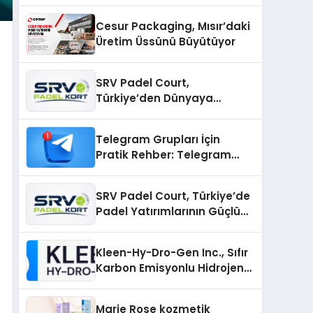
Cesur Packaging, Mısır’daki
Üretim Üssünü Büyütüyor
SRV Padel Court,
Türkiye’den Dünyaya
Uzanan Padel Kort
Üretiminde Güvenin Adresi
Telegram Grupları İçin
Pratik Rehber: Telegram
Gruplarını Tek Tek
Aramadan Bulun
SRV Padel Court, Türkiye’de
Padel Yatırımlarının Güçlü
Markası Olmayı Sürdürüyor
Kleen-Hy-Dro-Gen Inc., Sıfır
Karbon Emisyonlu Hidrojen
Isıtma Teknolojisinde ISO ve
TSSA Düzenleyici Onaylarını
Marie Rose kozmetik