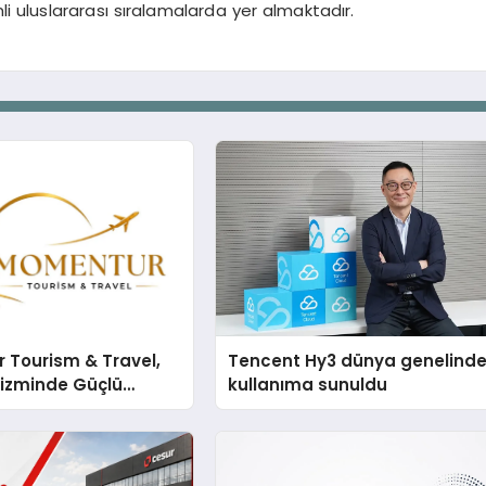
 uluslararası sıralamalarda yer almaktadır.
 Tourism & Travel,
Tencent Hy3 dünya genelind
rizminde Güçlü
kullanıma sunuldu
n Ağıyla Fark