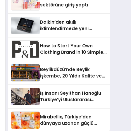
Aldı
sektörüne giriş yaptı
Daikin’den akıllı
iklimlendirmede yeni
dönem: Madoka Plus
Türkiye’de
How to Start Your Own
Clothing Brand in 10 Simple
Steps
Beylikdüzü’nde Beylik
İşkembe, 20 Yıldır Kalite ve
Lezzetin Değişmeyen Adresi
İş İnsanı Seyithan Hanoğlu
Türkiye’yi Uluslararası
Arenada Tanıtmayı
Hedefliyor
Mirabellix, Türkiye’den
dünyaya uzanan güçlü
büyümesini sürdürüyor