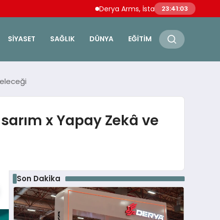
Derya Arms, İstanbul Prohunt 2026’da yeni 
23:41:04
SIYASET
SAĞLIK
DÜNYA
EĞITIM
eleceği
asarım x Yapay Zekâ ve
Son Dakika