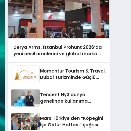
Derya Arms, İstanbul Prohunt 2026’da
yeni nesil ürünlerini ve global marka
vizyonunu sergiledi
Momentur Tourism & Travel,
Dubai Turizminde Güçlü
Operasyon Ağıyla Fark
Yaratıyor
Tencent Hy3 dünya
genelinde kullanıma
sunuldu
Mars Türkiye’den “Köpeğini
İşe Götür Haftası” çağrısı