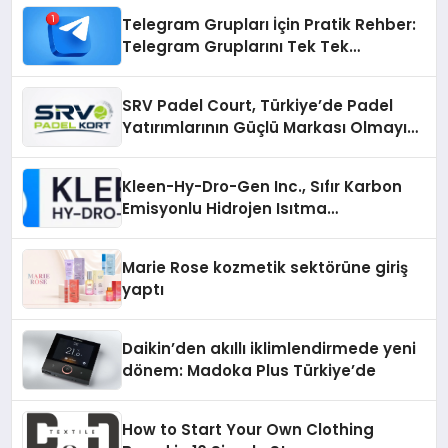
Telegram Grupları İçin Pratik Rehber:
Telegram Gruplarını Tek Tek
Aramadan Bulun
SRV Padel Court, Türkiye’de Padel
Yatırımlarının Güçlü Markası Olmayı
Sürdürüyor
Kleen-Hy-Dro-Gen Inc., Sıfır Karbon
Emisyonlu Hidrojen Isıtma
Teknolojisinde ISO ve TSSA
Düzenleyici Onaylarını Aldı
Marie Rose kozmetik sektörüne giriş
yaptı
Daikin’den akıllı iklimlendirmede yeni
dönem: Madoka Plus Türkiye’de
How to Start Your Own Clothing