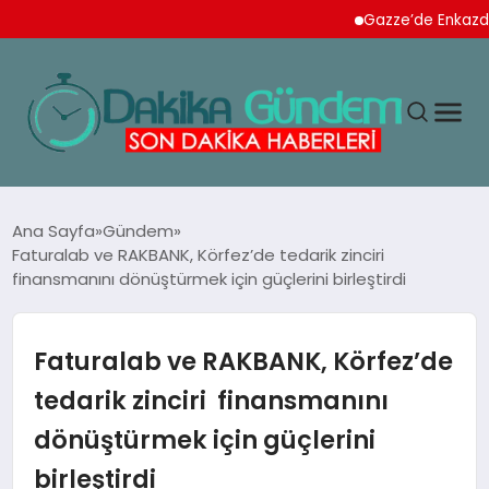
Gazze’de Enkazdan 112 N
MAGAZIN
Ana Sayfa
Gündem
Faturalab ve RAKBANK, Körfez’de tedarik zinciri
finansmanını dönüştürmek için güçlerini birleştirdi
TEKNOLOJI
SPOR
Faturalab ve RAKBANK, Körfez’de
tedarik zinciri finansmanını
YAŞAM
dönüştürmek için güçlerini
birleştirdi
EKONOMI