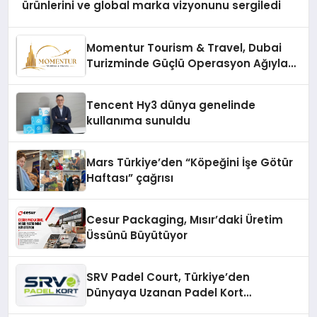
ürünlerini ve global marka vizyonunu sergiledi
Momentur Tourism & Travel, Dubai
Turizminde Güçlü Operasyon Ağıyla
Fark Yaratıyor
Tencent Hy3 dünya genelinde
kullanıma sunuldu
Mars Türkiye’den “Köpeğini İşe Götür
Haftası” çağrısı
Cesur Packaging, Mısır’daki Üretim
Üssünü Büyütüyor
SRV Padel Court, Türkiye’den
Dünyaya Uzanan Padel Kort
Üretiminde Güvenin Adresi