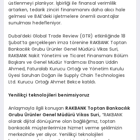
üstlenmeyi planlıyor. İşbirliği ile finansal verimlilik
artarken, tedarik zinciri finansmanını daha akıcı hale
gelmesi ve BAE’deki işletmelere önemli avantajlar
sunulması hedefleniyor.
Dubai’deki Global Trade Review (GTR) etkinliğinde 18
Şubat’ta gerçekleşen imza törenine RAKBANK Toptan
Bankacılık Grubu Ürünler Genel Müdürü Vikas Suri,
RAKBANK Nakit Yönetimi ve Ticaret Finansmanı Bölüm
Başkanı ve Genel Müdür Yardımcısı Ehsaan Uddin
Ahmed, Faturalab Kurucu Ortağı ve Yönetim Kurulu
Üyesi Saruhan Doğan ile Supply Chain Technologies
Ltd. Kurucu Ortağı Ahmet Bekce katıldı.
Yenilikçi teknolojileri benimsiyoruz
Anlaşmayla ilgili konuşan
RAKBANK Toptan Bankacılık
Grubu
Ü
rünler Genel Müdürü Vikas Suri,
“RAKBANK
olarak dijital dönüşüme olan bağlılığımız, toptan
bankacılık müşterilerimize hizmet verme şeklimizin
merkezinde yer alıyor. Yenilikçi teknolojileri