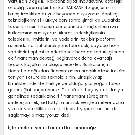
Saruhan Doğan
, “Rakbank dijital inovasyonu stratejik
önceliği yapmış bir banka. RAKBANK ile güçlerimizi
birleştirmekten büyük heyecan duyuyoruz. Yenilikçi
teknolojilerimizi Türkiye’den sonra şimdi de Dubai’de
tedarik zinciri finansmanı alanında müşterilerimizin
kullanımına sunuyoruz. Alıcılar tedarikçilerinin
taleplerini, limitlerini ve vadelerini tek bir platform
üzerinden dijital olarak yönetebilecek; böylece hem
vadelerini optimize edebilecek hem de tedarikçilerine
ek finansman desteği sağlayarak daha avantajlı
tedarik koşullarına ulaşabilecekler. Bankalar için
ticaretin doğrudan finansmanına aracılık etme imkânı
tanıyan Faturalab teknolojisinin, Birleşik Arap
Emirlikleri’nde de Türkiye’de olduğu gibi yoğun talep
göreceğini öngörüyoruz. Dubai’den başlayarak dünya
genelinde tedarik zinciri finansmanı süreçlerini
sadeleştirmek, şeffaflığı artırmak ve işletmelere daha
yüksek verimlilikle küresel ticaret yapabilme fırsatı
sağlamayı amaçlıyoruz” dedi.
İşletmelere yeni standartlar sunacağız