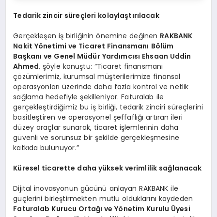
Tedarik zincir süreçleri kolaylaştırılacak
Gerçekleşen iş birliğinin önemine değinen
RAKBANK
Nakit Y
ö
netimi ve Ticaret Finansmanı B
ö
lü
m
Ba
şkanı ve Genel Müdür Yardımcısı Ehsaan Uddin
Ahmed
, şöyle konuştu: “Ticaret finansmanı
çözümlerimiz, kurumsal müşterilerimize finansal
operasyonları üzerinde daha fazla kontrol ve netlik
sağlama hedefiyle şekilleniyor. Faturalab ile
gerçekleştirdiğimiz bu iş birliği, tedarik zinciri süreçlerini
basitleştiren ve operasyonel şeffaflığı artıran ileri
düzey araçlar sunarak, ticaret işlemlerinin daha
güvenli ve sorunsuz bir şekilde gerçekleşmesine
katkıda bulunuyor.”
Küresel ticarette daha yüksek verimlilik sağlanacak
Dijital inovasyonun gücünü anlayan RAKBANK ile
güçlerini birleştirmekten mutlu olduklarını kaydeden
Faturalab Kurucu Ortağı ve Y
ö
netim Kurulu
Ü
yesi