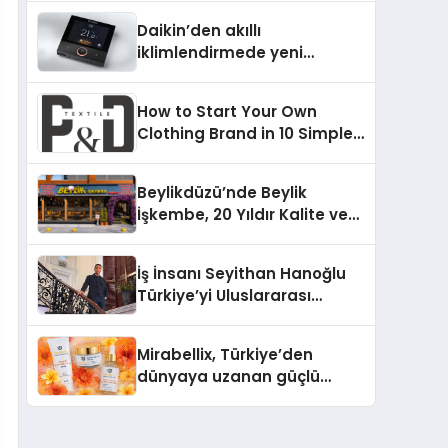
Daikin’den akıllı
iklimlendirmede yeni
dönem: Madoka Plus
Türkiye’de
How to Start Your Own
Clothing Brand in 10 Simple
Steps
Beylikdüzü’nde Beylik
İşkembe, 20 Yıldır Kalite ve
Lezzetin Değişmeyen Adresi
İş İnsanı Seyithan Hanoğlu
Türkiye’yi Uluslararası
Arenada Tanıtmayı
Hedefliyor
Mirabellix, Türkiye’den
dünyaya uzanan güçlü
büyümesini sürdürüyor