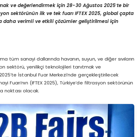
nıtmak ve değerlendirmek için 28-30 Ağ
ustos
2025
’
te bir
asyon sekt
ö
rünün ilk ve tek fuarı
IFTEX
2025, global çapta
daha verimli ve etkili çözümler geliştirilmesi için
a tüm sanayi dallarında havanın, suyun, ve diğer sıvıların
syon sektörü, yenilikçi teknolojileri tanıtmak ve
025’te İstanbul Fuar Merkezi’nde gerçekleştirilecek
anayi Fuarı’nın (IFTEX 2025), Türkiye’de filtrasyon sektörünün
ma noktası olacak.