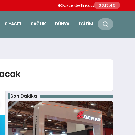
Gazze’de Enkazdan 112 Naaş Çıkarıldı: Ebu Şeri
08:13:46
SIYASET
SAĞLIK
DÜNYA
EĞITIM
şacak
Son Dakika