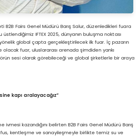
eti B2B Fairs Genel Müdürü Barış Salur, düzenledikleri fuara
u üstlendiğimiz IFTEX 2025, dünyanın buluşma noktası
nelik global çapta gerçekleştirilecek ilk fuar. İç pazarın
e olacak fuar, uluslararası arenada şimdiden yankı
rün sesi olarak görebileceği ve global şirketlerle bir araya
mesine kapı aralayacağız”
üme ivmesi kazandığını belirten B2B Fairs Genel Müdürü Barış
 nüfus, kentleşme ve sanayileşmeyle birlikte temiz su ve