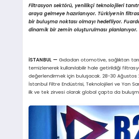
Filtrasyon sekt
ö
rü, yenilikçi teknolojileri ta
araya gelmeye hazı
rlan
ıyor. Türkiye
’
nin filtr
bir buluşma noktası olmayı hedefliyor. Fuarda 
dinamik bir zemin oluşturulması planlanıyor.
İSTANBUL
—
Gıdadan otomotive, sağlıktan tarım
temizlenerek kullanılabilir hale getirildiği filtra
değerlendirmek için buluşacak. 28-30 Ağustos 2
İstanbul Filtre Endüstrisi, Teknolojileri ve Yan S
ilk ve tek zirvesi olarak global çapta da buluş