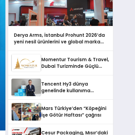
Derya Arms, İstanbul Prohunt 2026’da
yeni nesil ürünlerini ve global marka
vizyonunu sergiledi
Momentur Tourism & Travel,
Dubai Turizminde Güçlü
Operasyon Ağıyla Fark
Yaratıyor
Tencent Hy3 dünya
genelinde kullanıma
sunuldu
Mars Türkiye’den “Köpeğini
İşe Götür Haftası” çağrısı
Cesur Packaging, Mısır’daki