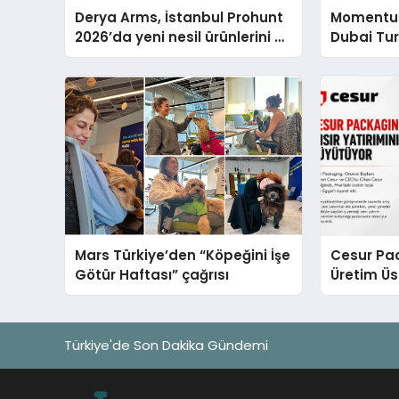
Derya Arms, İstanbul Prohunt
Momentur
2026’da yeni nesil ürünlerini ve
Dubai Tu
global marka vizyonunu
Operasyo
sergiledi
Yaratıyor
Mars Türkiye’den “Köpeğini İşe
Cesur Pac
Götür Haftası” çağrısı
Üretim Ü
Türkiye'de Son Dakika Gündemi