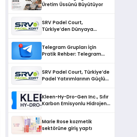
Üretim Üssünü Büyütüyor
SRV Padel Court,
Türkiye’den Dünyaya
Uzanan Padel Kort
Üretiminde Güvenin Adresi
Telegram Grupları İçin
Pratik Rehber: Telegram
Gruplarını Tek Tek
Aramadan Bulun
SRV Padel Court, Türkiye’de
Padel Yatırımlarının Güçlü
Markası Olmayı Sürdürüyor
Kleen-Hy-Dro-Gen Inc., Sıfır
Karbon Emisyonlu Hidrojen
Isıtma Teknolojisinde ISO ve
TSSA Düzenleyici Onaylarını
Marie Rose kozmetik
Aldı
sektörüne giriş yaptı