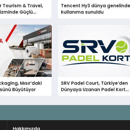
 Tourism & Travel,
Tencent Hy3 dünya genelind
rizminde Güçlü
kullanıma sunuldu
n Ağıyla Fark
kaging, Mısır’daki
SRV Padel Court, Türkiye’den
ssünü Büyütüyor
Dünyaya Uzanan Padel Kort
Üretiminde Güvenin Adresi
Hakkımızda