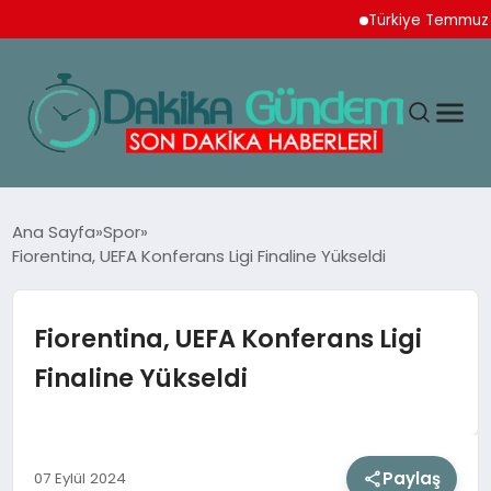
Türkiye Temmuz Ayı İh
MAGAZIN
Ana Sayfa
Spor
Fiorentina, UEFA Konferans Ligi Finaline Yükseldi
TEKNOLOJI
Fiorentina, UEFA Konferans Ligi
SPOR
Finaline Yükseldi
YAŞAM
Paylaş
07 Eylül 2024
EKONOMI