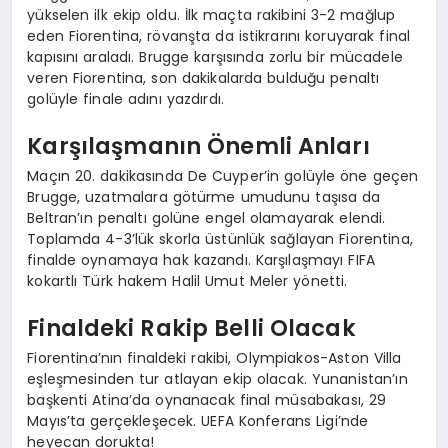
yükselen ilk ekip oldu. İlk maçta rakibini 3-2 mağlup
eden Fiorentina, rövanşta da istikrarını koruyarak final
kapısını araladı. Brugge karşısında zorlu bir mücadele
veren Fiorentina, son dakikalarda bulduğu penaltı
golüyle finale adını yazdırdı.
Karşılaşmanın Önemli Anları
Maçın 20. dakikasında De Cuyper’in golüyle öne geçen
Brugge, uzatmalara götürme umudunu taşısa da
Beltran’ın penaltı golüne engel olamayarak elendi.
Toplamda 4-3’lük skorla üstünlük sağlayan Fiorentina,
finalde oynamaya hak kazandı. Karşılaşmayı FIFA
kokartlı Türk hakem Halil Umut Meler yönetti.
Finaldeki Rakip Belli Olacak
Fiorentina’nın finaldeki rakibi, Olympiakos-Aston Villa
eşleşmesinden tur atlayan ekip olacak. Yunanistan’ın
başkenti Atina’da oynanacak final müsabakası, 29
Mayıs’ta gerçekleşecek. UEFA Konferans Ligi’nde
heyecan dorukta!