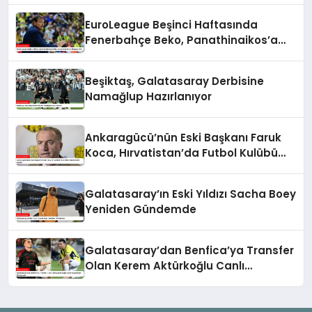
EuroLeague Beşinci Haftasında
Fenerbahçe Beko, Panathinaikos’a
Mağlup Oldu
Beşiktaş, Galatasaray Derbisine
Namağlup Hazırlanıyor
Ankaragücü’nün Eski Başkanı Faruk
Koca, Hırvatistan’da Futbol Kulübü
Satın Alabilir
Galatasaray’ın Eski Yıldızı Sacha Boey
Yeniden Gündemde
Galatasaray’dan Benfica’ya Transfer
Olan Kerem Aktürkoğlu Canlı
Yayınlarıyla Gündemde