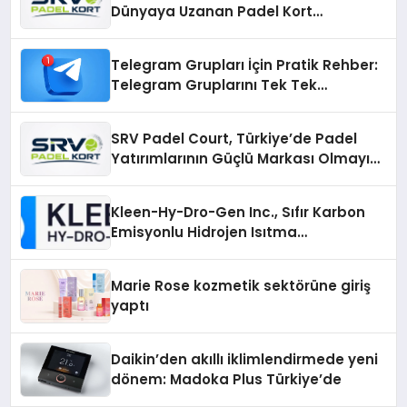
Dünyaya Uzanan Padel Kort
Üretiminde Güvenin Adresi
Telegram Grupları İçin Pratik Rehber:
Telegram Gruplarını Tek Tek
Aramadan Bulun
SRV Padel Court, Türkiye’de Padel
Yatırımlarının Güçlü Markası Olmayı
Sürdürüyor
Kleen-Hy-Dro-Gen Inc., Sıfır Karbon
Emisyonlu Hidrojen Isıtma
Teknolojisinde ISO ve TSSA
Düzenleyici Onaylarını Aldı
Marie Rose kozmetik sektörüne giriş
yaptı
Daikin’den akıllı iklimlendirmede yeni
dönem: Madoka Plus Türkiye’de