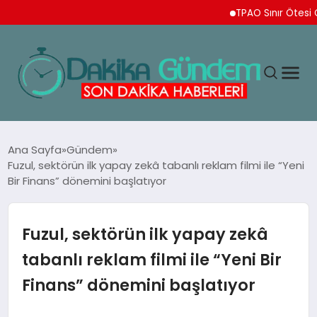
TPAO Sınır Ötesi Ortaklık
MAGAZIN
Ana Sayfa
Gündem
Fuzul, sektörün ilk yapay zekâ tabanlı reklam filmi ile “Yeni
Bir Finans” dönemini başlatıyor
TEKNOLOJI
SPOR
Fuzul, sektörün ilk yapay zekâ
tabanlı reklam filmi ile “Yeni Bir
YAŞAM
Finans” dönemini başlatıyor
EKONOMI