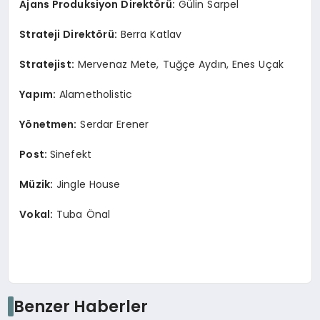
Ajans Produksiyon Direkt
ö
rü:
Gülin Sarpel
Strateji Direkt
ö
rü:
Berra Katlav
Stratejist:
Mervenaz Mete, Tuğçe Aydın, Enes Uçak
Yapım:
Alametholistic
Y
ö
netmen:
Serdar Erener
Post:
Sinefekt
Müzik:
Jingle House
Vokal:
Tuba Önal
Benzer Haberler