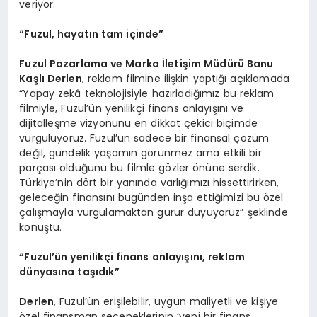
veriyor.
“
Fuzul, hayatın tam içinde”
Fuzul Pazarlama ve Marka İletiş
im M
üdürü Banu
Kaşlı Derlen
, reklam filmine ilişkin yaptığı açıklamada
“Yapay zekâ teknolojisiyle hazırladığımız bu reklam
filmiyle, Fuzul’ün yenilikçi finans anlayışını ve
dijitalleşme vizyonunu en dikkat çekici biçimde
vurguluyoruz. Fuzul’ün sadece bir finansal çözüm
değil, gündelik yaşamın görünmez ama etkili bir
parçası olduğunu bu filmle gözler önüne serdik.
Türkiye’nin dört bir yanında varlığımızı hissettirirken,
geleceğin finansını bugünden inşa ettiğimizi bu özel
çalışmayla vurgulamaktan gurur duyuyoruz” şeklinde
konuştu.
“
Fuzul’ün yenilikçi finans anlayışını, reklam
dünyasına taşıdık”
Derlen
, Fuzul’ün erişilebilir, uygun maliyetli ve kişiye
özel finansman seçeneklerinin ‘yeni bir finans