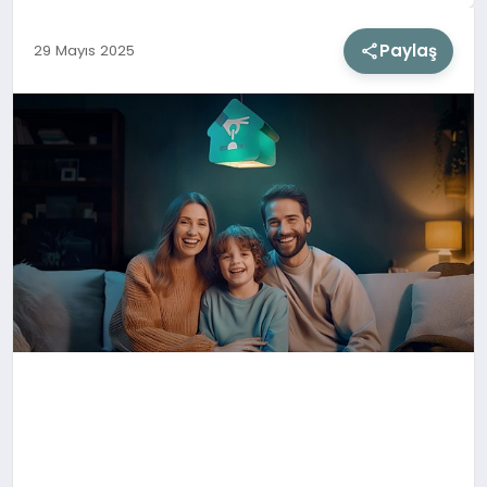
Paylaş
29 Mayıs 2025
SIYASET
SAĞLIK
DÜNYA
EĞITIM