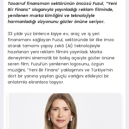
Tasarruf finansman sekt
ö
rünün
ö
ncüsü Fuzul,
“
Yeni
Bir Finans” sloganıyla yayınladığı reklam filminde,
yenilenen marka kimliğini ve teknolojiyle
harmanladığı vizyonunu g
ö
zler
ö
nüne seriyor.
33 yıldır yüz binlerce kişiye ev, araç ve iş yeri
finansmanı sağlayan Fuzul, sektöründe bir ilke imza
atarak tamamı yapay zekâ (AI) teknolojisiyle
hazırlanan yeni reklam filmini yayınladı. Marka
deneyimini sinematik bir bakış açısıyla gözler önüne
seren film; Fuzul’ün yenilenen logosunu, özgün
müziğini, “Yeni Bir Finans” yaklaşımını ve Türkiye’nin
dört bir yanına yayılan güçlü varlığını etkileyici bir
anlatımla ekranlara taşıyor.