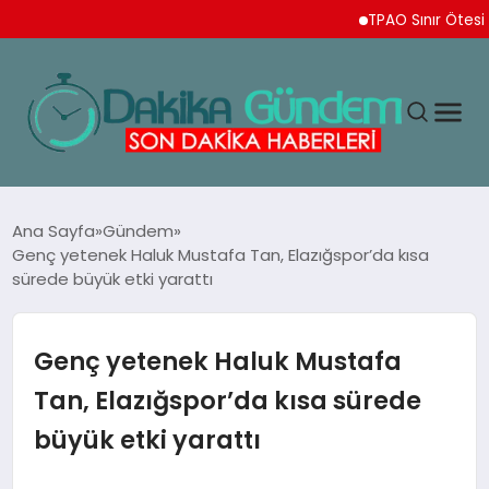
TPAO Sınır Ötesi Ortaklıkl
MAGAZIN
Ana Sayfa
Gündem
Genç yetenek Haluk Mustafa Tan, Elazığspor’da kısa
sürede büyük etki yarattı
TEKNOLOJI
SPOR
Genç yetenek Haluk Mustafa
Tan, Elazığspor’da kısa sürede
YAŞAM
büyük etki yarattı
EKONOMI