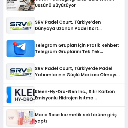
Üssünü Büyütüyor
SRV Padel Court, Türkiye’den
Dünyaya Uzanan Padel Kort
Üretiminde Güvenin Adresi
Telegram Grupları İçin Pratik Rehber:
Telegram Gruplarını Tek Tek
Aramadan Bulun
SRV Padel Court, Türkiye’de Padel
Yatırımlarının Güçlü Markası Olmayı
Sürdürüyor
Kleen-Hy-Dro-Gen Inc., Sıfır Karbon
Emisyonlu Hidrojen Isıtma
Teknolojisinde ISO ve TSSA
Düzenleyici Onaylarını Aldı
Marie Rose kozmetik sektörüne giriş
yaptı