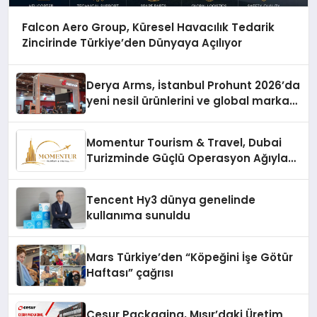
Falcon Aero Group, Küresel Havacılık Tedarik
Zincirinde Türkiye’den Dünyaya Açılıyor
Derya Arms, İstanbul Prohunt 2026’da
yeni nesil ürünlerini ve global marka
vizyonunu sergiledi
Momentur Tourism & Travel, Dubai
Turizminde Güçlü Operasyon Ağıyla
Fark Yaratıyor
Tencent Hy3 dünya genelinde
kullanıma sunuldu
Mars Türkiye’den “Köpeğini İşe Götür
Haftası” çağrısı
Cesur Packaging, Mısır’daki Üretim