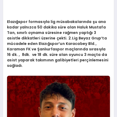
Elazığ
spor formas
ı
yla lig m
üsabakalarında şu ana
kadar yalnızca 50 dakika süre alan Haluk Mustafa
Tan, sınırlı oynama süresine rağmen yaptığı 3
asistle dikkatleri üzerine çekti. 2.Lig Beyaz Grup’ta
mücadele eden Elazığspor’un Karacabey Bld.,
Karaman FK ve Şanlıurfaspor maçlarında sırasıyla
16 dk. , 8dk. ve 18 dk. süre alan oyuncu 3 maçta da
asist yaparak takımının galibiyetleri perçinlemesini
sağladı.