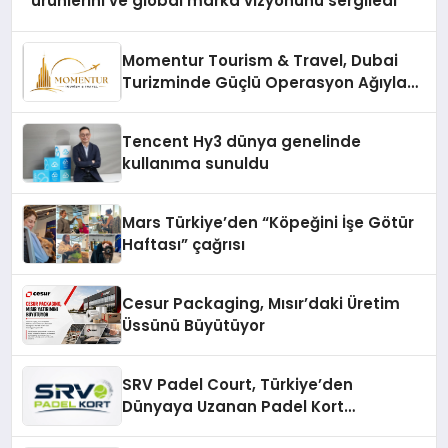
ürünlerini ve global marka vizyonunu sergiledi
Momentur Tourism & Travel, Dubai
Turizminde Güçlü Operasyon Ağıyla
Fark Yaratıyor
Tencent Hy3 dünya genelinde
kullanıma sunuldu
Mars Türkiye’den “Köpeğini İşe Götür
Haftası” çağrısı
Cesur Packaging, Mısır’daki Üretim
Üssünü Büyütüyor
SRV Padel Court, Türkiye’den
Dünyaya Uzanan Padel Kort
Üretiminde Güvenin Adresi