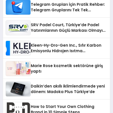
Telegram Grupları İçin Pratik Rehber:
Telegram Gruplarını Tek Tek
Aramadan Bulun
SRV Padel Court, Türkiye’de Padel
Yatırımlarının Güçlü Markası Olmayı
Sürdürüyor
Kleen-Hy-Dro-Gen Inc., Sıfır Karbon
Emisyonlu Hidrojen Isıtma
Teknolojisinde ISO ve TSSA
Düzenleyici Onaylarını Aldı
Marie Rose kozmetik sektörüne giriş
yaptı
Daikin’den akıllı iklimlendirmede yeni
dönem: Madoka Plus Türkiye’de
How to Start Your Own Clothing
Brand in 10 Simple Steps