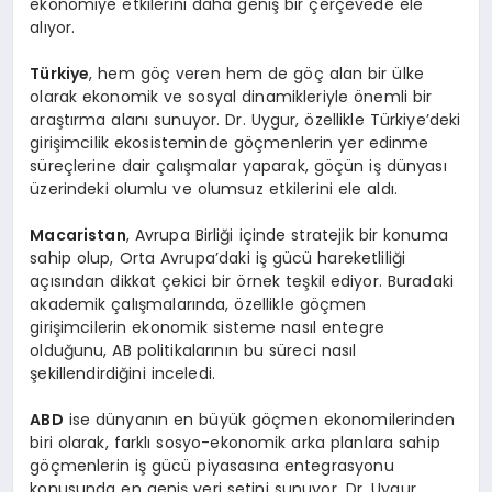
ekonomiye etkilerini daha geniş bir çerçevede ele
alıyor.
Türkiye
, hem göç veren hem de göç alan bir ülke
olarak ekonomik ve sosyal dinamikleriyle önemli bir
araştırma alanı sunuyor. Dr. Uygur, özellikle Türkiye’deki
girişimcilik ekosisteminde göçmenlerin yer edinme
süreçlerine dair çalışmalar yaparak, göçün iş dünyası
üzerindeki olumlu ve olumsuz etkilerini ele aldı.
Macaristan
, Avrupa Birliği içinde stratejik bir konuma
sahip olup, Orta Avrupa’daki iş gücü hareketliliği
açısından dikkat çekici bir örnek teşkil ediyor. Buradaki
akademik çalışmalarında, özellikle göçmen
girişimcilerin ekonomik sisteme nasıl entegre
olduğunu, AB politikalarının bu süreci nasıl
şekillendirdiğini inceledi.
ABD
ise dünyanın en büyük göçmen ekonomilerinden
biri olarak, farklı sosyo-ekonomik arka planlara sahip
göçmenlerin iş gücü piyasasına entegrasyonu
konusunda en geniş veri setini sunuyor. Dr. Uygur,