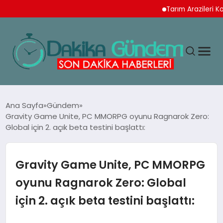
Tarım Arazileri Koruma Y
MAGAZIN
Ana Sayfa
Gündem
Gravity Game Unite, PC MMORPG oyunu Ragnarok Zero:
Global için 2. açık beta testini başlattı:
TEKNOLOJI
SPOR
Gravity Game Unite, PC MMORPG
oyunu Ragnarok Zero: Global
YAŞAM
için 2. açık beta testini başlattı:
EKONOMI