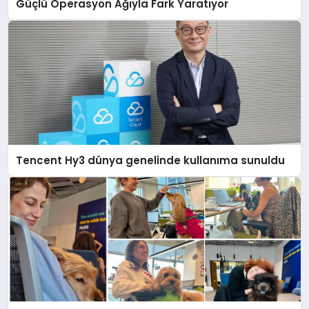
Güçlü Operasyon Ağıyla Fark Yaratıyor
Tencent Hy3 dünya genelinde kullanıma sunuldu