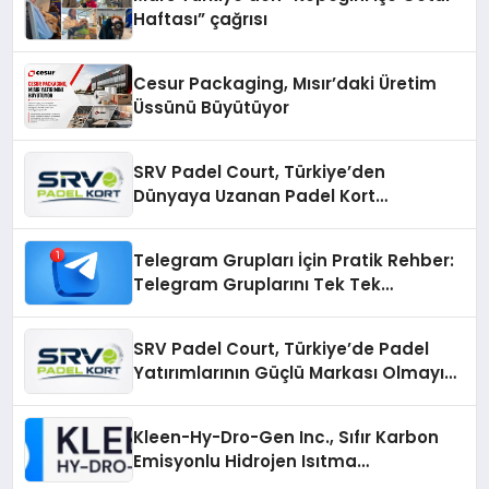
Haftası” çağrısı
Cesur Packaging, Mısır’daki Üretim
Üssünü Büyütüyor
SRV Padel Court, Türkiye’den
Dünyaya Uzanan Padel Kort
Üretiminde Güvenin Adresi
Telegram Grupları İçin Pratik Rehber:
Telegram Gruplarını Tek Tek
Aramadan Bulun
SRV Padel Court, Türkiye’de Padel
Yatırımlarının Güçlü Markası Olmayı
Sürdürüyor
Kleen-Hy-Dro-Gen Inc., Sıfır Karbon
Emisyonlu Hidrojen Isıtma
Teknolojisinde ISO ve TSSA