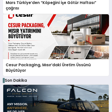
Mars Türkiye’den “Köpeğini İşe Götür Haftası”
çağrısı
Cesur Packaging, Mısır’daki Üretim Üssünü
Büyütüyor
Son Dakika