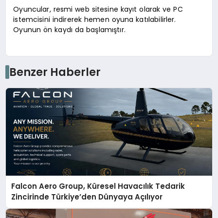
Oyuncular, resmi web sitesine kayıt olarak ve PC
istemcisini indirerek hemen oyuna katılabilirler.
Oyunun ön kaydı da başlamıştır.
Benzer Haberler
Falcon Aero Group, Küresel Havacılık Tedarik
Zincirinde Türkiye’den Dünyaya Açılıyor