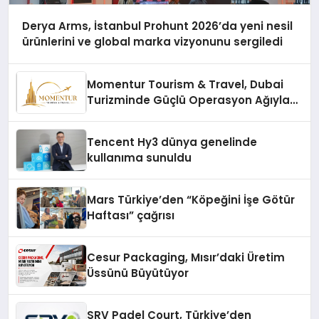
Derya Arms, İstanbul Prohunt 2026’da yeni nesil
ürünlerini ve global marka vizyonunu sergiledi
Momentur Tourism & Travel, Dubai
Turizminde Güçlü Operasyon Ağıyla
Fark Yaratıyor
Tencent Hy3 dünya genelinde
kullanıma sunuldu
Mars Türkiye’den “Köpeğini İşe Götür
Haftası” çağrısı
Cesur Packaging, Mısır’daki Üretim
Üssünü Büyütüyor
SRV Padel Court, Türkiye’den