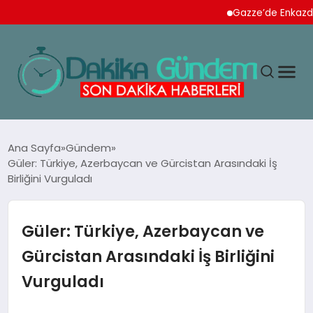
Gazze’de Enkazdan 112 N
MAGAZIN
Ana Sayfa
Gündem
Güler: Türkiye, Azerbaycan ve Gürcistan Arasındaki İş
Birliğini Vurguladı
TEKNOLOJI
SPOR
Güler: Türkiye, Azerbaycan ve
Gürcistan Arasındaki İş Birliğini
YAŞAM
Vurguladı
EKONOMI