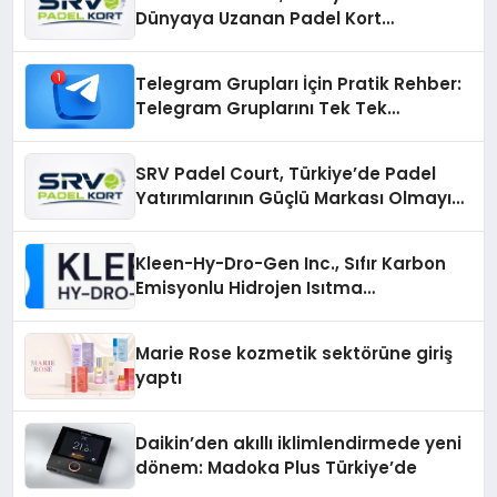
Dünyaya Uzanan Padel Kort
Üretiminde Güvenin Adresi
Telegram Grupları İçin Pratik Rehber:
Telegram Gruplarını Tek Tek
Aramadan Bulun
SRV Padel Court, Türkiye’de Padel
Yatırımlarının Güçlü Markası Olmayı
Sürdürüyor
Kleen-Hy-Dro-Gen Inc., Sıfır Karbon
Emisyonlu Hidrojen Isıtma
Teknolojisinde ISO ve TSSA
Düzenleyici Onaylarını Aldı
Marie Rose kozmetik sektörüne giriş
yaptı
Daikin’den akıllı iklimlendirmede yeni
dönem: Madoka Plus Türkiye’de