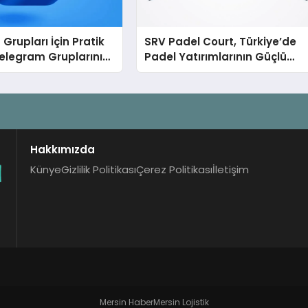
Grupları İçin Pratik
SRV Padel Court, Türkiye’de
elegram Gruplarını
Padel Yatırımlarının Güçlü
Aramadan Bulun
Markası Olmayı Sürdürüyor
Hakkımızda
Künye
Gizlilik Politikası
Çerez Politikası
İletişim
Mersin Haber
Mersin Lojistik