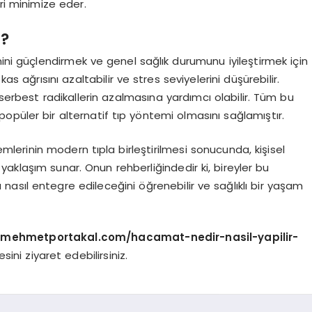
eri minimize eder.
r?
mini güçlendirmek ve genel sağlık durumunu iyileştirmek için
kas ağrısını azaltabilir ve stres seviyelerini düşürebilir.
 serbest radikallerin azalmasına yardımcı olabilir. Tüm bu
püler bir alternatif tıp yöntemi olmasını sağlamıştır.
lerinin modern tıpla birleştirilmesi sonucunda, kişisel
aklaşım sunar. Onun rehberliğindedir ki, bireyler bu
asıl entegre edileceğini öğrenebilir ve sağlıklı bir yaşam
rmehmetportakal.com/hacamat-nedir-nasil-yapilir-
sini ziyaret edebilirsiniz.