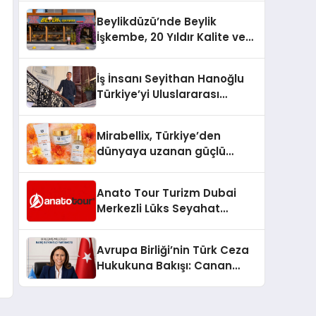
Beylikdüzü’nde Beylik
İşkembe, 20 Yıldır Kalite ve
Lezzetin Değişmeyen Adresi
İş İnsanı Seyithan Hanoğlu
Türkiye’yi Uluslararası
Arenada Tanıtmayı
Hedefliyor
Mirabellix, Türkiye’den
dünyaya uzanan güçlü
büyümesini sürdürüyor
Anato Tour Turizm Dubai
Merkezli Lüks Seyahat
Hizmetleriyle Küresel
Turizmde Öne Çıkıyor
Avrupa Birliği’nin Türk Ceza
Hukukuna Bakışı: Canan
Yılmaz ile Özel Röportaj