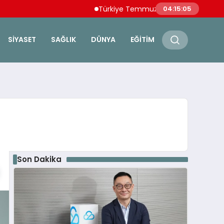
Türkiye Temmuz Ayı İhracatında Tüm Zama
04:15:06
SIYASET
SAĞLIK
DÜNYA
EĞITIM
Son Dakika