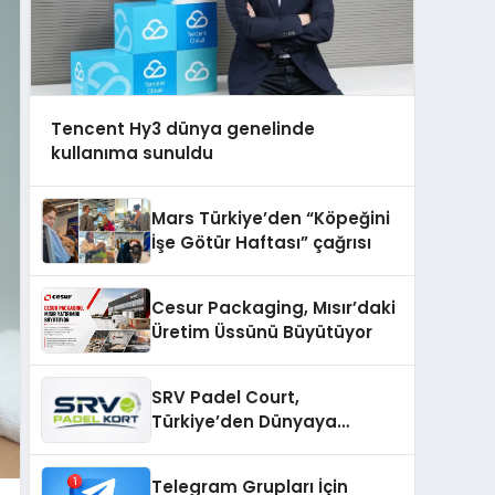
Tencent Hy3 dünya genelinde
kullanıma sunuldu
Mars Türkiye’den “Köpeğini
İşe Götür Haftası” çağrısı
Cesur Packaging, Mısır’daki
Üretim Üssünü Büyütüyor
SRV Padel Court,
Türkiye’den Dünyaya
Uzanan Padel Kort
Üretiminde Güvenin Adresi
Telegram Grupları İçin