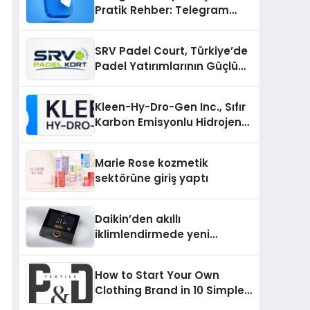
Pratik Rehber: Telegram
Gruplarını Tek Tek
Aramadan Bulun
SRV Padel Court, Türkiye’de
Padel Yatırımlarının Güçlü
Markası Olmayı Sürdürüyor
Kleen-Hy-Dro-Gen Inc., Sıfır
Karbon Emisyonlu Hidrojen
Isıtma Teknolojisinde ISO ve
TSSA Düzenleyici Onaylarını
Marie Rose kozmetik
Aldı
sektörüne giriş yaptı
Daikin’den akıllı
iklimlendirmede yeni
dönem: Madoka Plus
Türkiye’de
How to Start Your Own
Clothing Brand in 10 Simple
Steps