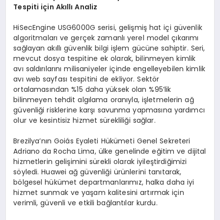
Tespiti için Akıllı Analiz
HiSecEngine USG6000G serisi, gelişmiş hat içi güvenlik
algoritmaları ve gerçek zamanlı yerel model çıkarımı
sağlayan akıllı güvenlik bilgi işlem gücüne sahiptir. Seri,
mevcut dosya tespitine ek olarak, bilinmeyen kimlik
avı saldırılarını milisaniyeler içinde engelleyebilen kimlik
avı web sayfası tespitini de ekliyor. Sektör
ortalamasından %15 daha yüksek olan %95’lik
bilinmeyen tehdit algılama oranıyla, işletmelerin ağ
güvenliği risklerine karşı savunma yapmasına yardımcı
olur ve kesintisiz hizmet sürekliliği sağlar.
Brezilya’nın Goiás Eyaleti Hükümeti Genel Sekreteri
Adriano da Rocha Lima, ülke genelinde eğitim ve dijital
hizmetlerin gelişimini sürekli olarak iyileştirdiğimizi
söyledi. Huawei ağ güvenliği ürünlerini tanıtarak,
bölgesel hükümet departmanlarımız, halka daha iyi
hizmet sunmak ve yaşam kalitesini artırmak için
verimli, güvenli ve etkili bağlantılar kurdu.