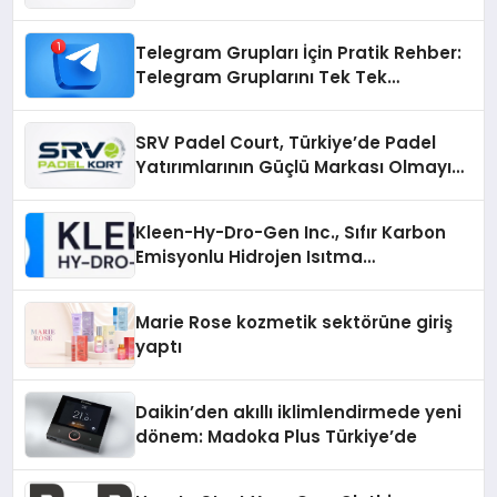
Üretiminde Güvenin Adresi
Telegram Grupları İçin Pratik Rehber:
Telegram Gruplarını Tek Tek
Aramadan Bulun
SRV Padel Court, Türkiye’de Padel
Yatırımlarının Güçlü Markası Olmayı
Sürdürüyor
Kleen-Hy-Dro-Gen Inc., Sıfır Karbon
Emisyonlu Hidrojen Isıtma
Teknolojisinde ISO ve TSSA
Düzenleyici Onaylarını Aldı
Marie Rose kozmetik sektörüne giriş
yaptı
Daikin’den akıllı iklimlendirmede yeni
dönem: Madoka Plus Türkiye’de