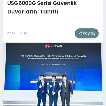
USG6000G Serisi Güvenlik
Duvarlarını Tanıttı
SIYASET
SAĞLIK
Paylaş
07 Mart 2026
DÜNYA
EĞITIM