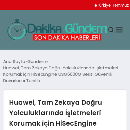
Türkiye Temmuz Ayı İh
MAGAZIN
Ana Sayfa
Gündem
Huawei, Tam Zekaya Doğru Yolculuklarında İşletmeleri
Korumak için HiSecEngine USG6000G Serisi Güvenlik
TEKNOLOJI
Duvarlarını Tanıttı
SPOR
Huawei, Tam Zekaya Doğru
YAŞAM
Yolculuklarında İşletmeleri
Korumak için HiSecEngine
EKONOMI