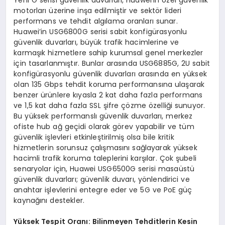
Yeni G serisi güvenlik duvarları, Huawei’in özel güvenlik
motorları üzerine inşa edilmiştir ve sektör lideri
performans ve tehdit algılama oranları sunar.
Huawei’in USG6800G serisi sabit konfigürasyonlu
güvenlik duvarları, büyük trafik hacimlerine ve
karmaşık hizmetlere sahip kurumsal genel merkezler
için tasarlanmıştır. Bunlar arasında USG6885G, 2U sabit
konfigürasyonlu güvenlik duvarları arasında en yüksek
olan 135 Gbps tehdit koruma performansına ulaşarak
benzer ürünlere kıyasla 2 kat daha fazla performans
ve 1,5 kat daha fazla SSL şifre çözme özelliği sunuyor.
Bu yüksek performanslı güvenlik duvarları, merkez
ofiste hub ağ geçidi olarak görev yapabilir ve tüm
güvenlik işlevleri etkinleştirilmiş olsa bile kritik
hizmetlerin sorunsuz çalışmasını sağlayarak yüksek
hacimli trafik koruma taleplerini karşılar. Çok şubeli
senaryolar için, Huawei USG6500G serisi masaüstü
güvenlik duvarları; güvenlik duvarı, yönlendirici ve
anahtar işlevlerini entegre eder ve 5G ve PoE güç
kaynağını destekler.
Yüksek Tespit Oranı: Bilinmeyen Tehditlerin Kesin