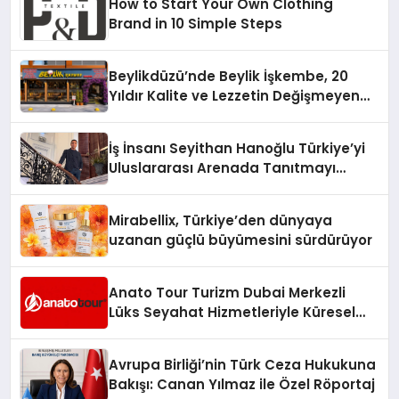
How to Start Your Own Clothing
Brand in 10 Simple Steps
Beylikdüzü’nde Beylik İşkembe, 20
Yıldır Kalite ve Lezzetin Değişmeyen
Adresi
İş İnsanı Seyithan Hanoğlu Türkiye’yi
Uluslararası Arenada Tanıtmayı
Hedefliyor
Mirabellix, Türkiye’den dünyaya
uzanan güçlü büyümesini sürdürüyor
Anato Tour Turizm Dubai Merkezli
Lüks Seyahat Hizmetleriyle Küresel
Turizmde Öne Çıkıyor
Avrupa Birliği’nin Türk Ceza Hukukuna
Bakışı: Canan Yılmaz ile Özel Röportaj