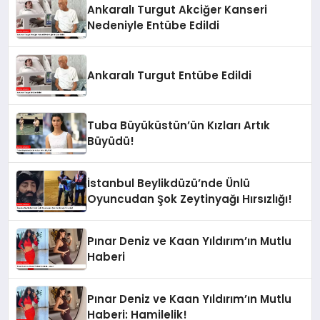
Ankaralı Turgut Akciğer Kanseri
Nedeniyle Entübe Edildi
Ankaralı Turgut Entübe Edildi
Tuba Büyüküstün’ün Kızları Artık
Büyüdü!
İstanbul Beylikdüzü’nde Ünlü
Oyuncudan Şok Zeytinyağı Hırsızlığı!
Pınar Deniz ve Kaan Yıldırım’ın Mutlu
Haberi
Pınar Deniz ve Kaan Yıldırım’ın Mutlu
Haberi: Hamilelik!