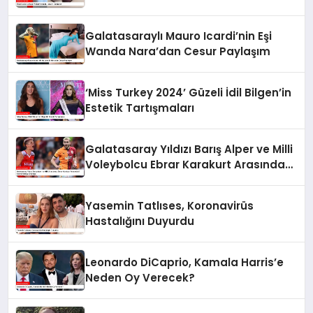
Galatasaraylı Mauro Icardi’nin Eşi
Wanda Nara’dan Cesur Paylaşım
‘Miss Turkey 2024’ Güzeli İdil Bilgen’in
Estetik Tartışmaları
Galatasaray Yıldızı Barış Alper ve Milli
Voleybolcu Ebrar Karakurt Arasındaki
Sosyal Medya Diyalogu
Yasemin Tatlıses, Koronavirüs
Hastalığını Duyurdu
Leonardo DiCaprio, Kamala Harris’e
Neden Oy Verecek?