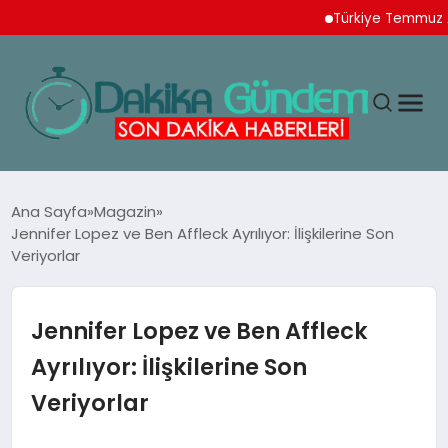
Türkiye Temmuz Ayı İh
MAGAZIN
Ana Sayfa
Magazin
Jennifer Lopez ve Ben Affleck Ayrılıyor: İlişkilerine Son
Veriyorlar
TEKNOLOJI
SPOR
Jennifer Lopez ve Ben Affleck
Ayrılıyor: İlişkilerine Son
YAŞAM
Veriyorlar
EKONOMI