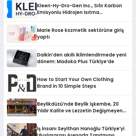
Kleen-Hy-Dro-Gen Inc., Sıfır Karbon
Emisyonlu Hidrojen Isıtma
Teknolojisinde ISO ve TSSA
Düzenleyici Onaylarını Aldı
Marie Rose kozmetik sektörüne giriş
yaptı
Daikin’den akıllı iklimlendirmede yeni
dönem: Madoka Plus Türkiye’de
How to Start Your Own Clothing
Brand in 10 Simple Steps
Beylikdüzü’nde Beylik İşkembe, 20
Yıldır Kalite ve Lezzetin Değişmeyen
Adresi
İş İnsanı Seyithan Hanoğlu Türkiye’yi
Uluslararası Arenada Tanıtmayı