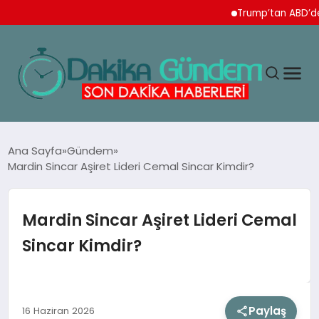
Trump’tan ABD’de doğu
MAGAZIN
Ana Sayfa
Gündem
Mardin Sincar Aşiret Lideri Cemal Sincar Kimdir?
TEKNOLOJI
Mardin Sincar Aşiret Lideri Cemal
SPOR
Sincar Kimdir?
YAŞAM
Paylaş
16 Haziran 2026
EKONOMI