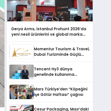
Derya Arms, İstanbul Prohunt 2026’da
yeni nesil ürünlerini ve global marka
vizyonunu sergiledi
Momentur Tourism & Travel,
Dubai Turizminde Güçlü
Operasyon Ağıyla Fark
Yaratıyor
Tencent Hy3 dünya
genelinde kullanıma
sunuldu
Mars Türkiye’den “Köpeğini
İşe Götür Haftası” çağrısı
Cesur Packaging, Mısır’daki