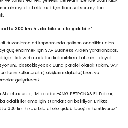
ek ve tahsis etmek, yerleşik denetim izleriyle uyumluluk
rar almayı desteklemek için finansal senaryoları
k.
saatte 300 km h
ı
zda bile el ele gidebilir
”
li düzenlemeleri kapsamında gelişen öncelikler olan
mayı güçlendirmek için SAP Business AI’den yararlanacak.
için akıllı veri modelleri kullanılırken; tahmine dayalı
asyonunu destekleyecek. Buna paralel olarak takım, SAP
rini kullanarak iş akışlarını dijitalleştiren ve
amalar geliştirecek.
n Steinhaeuser, “Mercedes-AMG PETRONAS F1 Takımı,
daklı ilerleme için standartları belirliyor. Birlikte,
 300 km hızda bile el ele gidebileceğini kanıtlıyoruz”