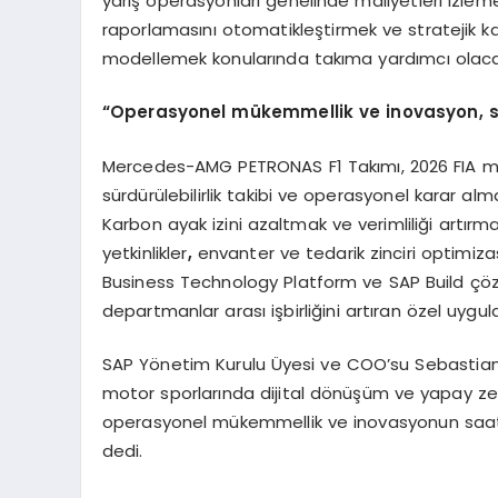
yarış operasyonları genelinde maliyetleri izlem
raporlamasını otomatikleştirmek ve stratejik ka
modellemek konularında takıma yardımcı olaca
“
Operasyonel m
ü
kemmellik ve inovasyon, 
Mercedes-AMG PETRONAS F1 Takımı, 2026 FIA ma
sürdürülebilirlik takibi ve operasyonel karar al
Karbon ayak izini azaltmak ve verimliliği artırmak 
yetkinlikler
,
envanter ve tedarik zinciri optimiz
Business Technology Platform ve SAP Build çözümle
departmanlar arası işbirliğini artıran özel uygul
SAP Yönetim Kurulu Üyesi ve COO’su Sebastia
motor sporlarında dijital dönüşüm ve yapay zeka o
operasyonel mükemmellik ve inovasyonun saatte
dedi.