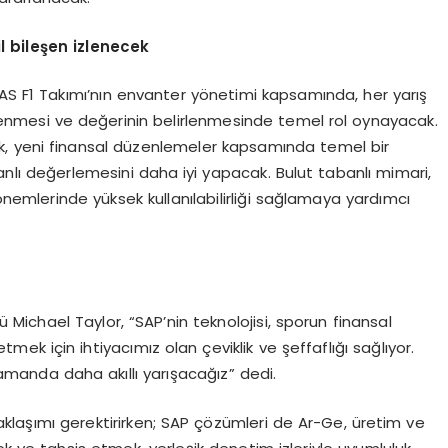
l bile
ş
en izlenecek
 F1 Takımı’nın envanter yönetimi kapsamında, her yarış
zlenmesi ve değerinin belirlenmesinde temel rol oynayacak.
k, yeni finansal düzenlemeler kapsamında temel bir
anlı değerlemesini daha iyi yapacak. Bulut tabanlı mimari,
dönemlerinde yüksek kullanılabilirliği sağlamaya yardımcı
ichael Taylor, “SAP’nin teknolojisi, sporun finansal
tmek için ihtiyacımız olan çeviklik ve şeffaflığı sağlıyor.
amanda daha akıllı yarışacağız” dedi.
 yaklaşımı gerektirirken; SAP çözümleri de Ar-Ge, üretim ve