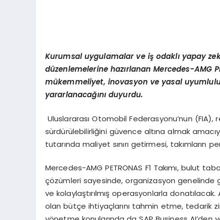
Kurumsal uygulamalar ve i
ş
odakl
ı
yapay ze
d
ü
zenlemelerine haz
ı
rlanan Mercedes-AMG P
m
ü
kemmeliyet, inovasyon ve yasal uyumlulu
yararlanaca
ğı
n
ı
duyurdu.
Uluslararası Otomobil Federasyonu’nun (FIA), r
sürdürülebilirliğini güvence altına almak amacıyl
tutarında maliyet sınırı getirmesi, takımların p
Mercedes-AMG PETRONAS F1 Takımı, bulut taban
çözümleri sayesinde, organizasyon genelinde ge
ve kolaylaştırılmış operasyonlarla donatılacak. Ay
olan bütçe ihtiyaçlarını tahmin etme, tedarik z
yönetme konularında da SAP Business AI’den y