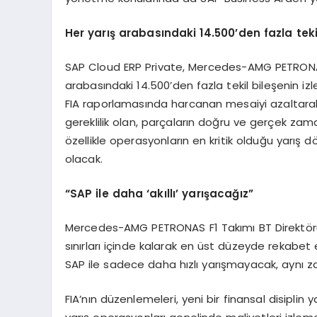
Her yar
ış
arabas
ı
ndaki 14.500
’
den fazla teki
SAP Cloud ERP Private, Mercedes-AMG PETRONAS
arabasındaki 14.500’den fazla tekil bileşenin i
FIA raporlamasında harcanan mesaiyi azaltara
gereklilik olan, parçaların doğru ve gerçek zam
özellikle operasyonların en kritik olduğu yarış 
olacak.
“
SAP ile daha
‘
ak
ı
ll
ı’
yar
ış
aca
ğı
z
”
Mercedes-AMG PETRONAS F1 Takımı BT Direktörü M
sınırları içinde kalarak en üst düzeyde rekabet e
SAP ile sadece daha hızlı yarışmayacak, aynı z
FIA’nın düzenlemeleri, yeni bir finansal disiplin