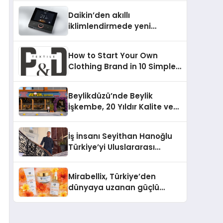
Daikin’den akıllı
iklimlendirmede yeni
dönem: Madoka Plus
Türkiye’de
How to Start Your Own
Clothing Brand in 10 Simple
Steps
Beylikdüzü’nde Beylik
İşkembe, 20 Yıldır Kalite ve
Lezzetin Değişmeyen Adresi
İş İnsanı Seyithan Hanoğlu
Türkiye’yi Uluslararası
Arenada Tanıtmayı
Hedefliyor
Mirabellix, Türkiye’den
dünyaya uzanan güçlü
büyümesini sürdürüyor