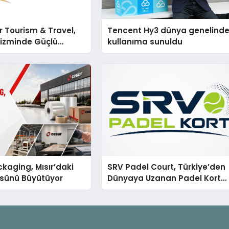
 Tourism & Travel,
Tencent Hy3 dünya genelind
rizminde Güçlü
kullanıma sunuldu
n Ağıyla Fark
kaging, Mısır’daki
SRV Padel Court, Türkiye’den
ssünü Büyütüyor
Dünyaya Uzanan Padel Kort
Üretiminde Güvenin Adresi