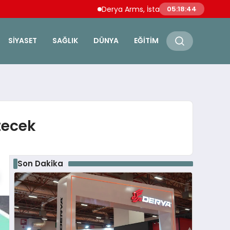
Derya Arms, İstanbul Prohunt 2026’da yeni ne
05:18:45
SIYASET
SAĞLIK
DÜNYA
EĞITIM
tecek
Son Dakika