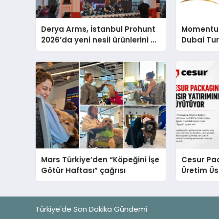
Derya Arms, İstanbul Prohunt
Momentur
2026’da yeni nesil ürünlerini ve
Dubai Tu
global marka vizyonunu
Operasyo
sergiledi
Yaratıyor
Mars Türkiye’den “Köpeğini İşe
Cesur Pac
Götür Haftası” çağrısı
Üretim Ü
Türkiye'de Son Dakika Gündemi