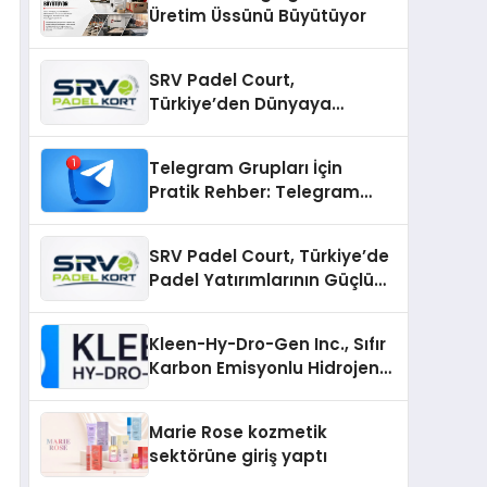
Üretim Üssünü Büyütüyor
SRV Padel Court,
Türkiye’den Dünyaya
Uzanan Padel Kort
Üretiminde Güvenin Adresi
Telegram Grupları İçin
Pratik Rehber: Telegram
Gruplarını Tek Tek
Aramadan Bulun
SRV Padel Court, Türkiye’de
Padel Yatırımlarının Güçlü
Markası Olmayı Sürdürüyor
Kleen-Hy-Dro-Gen Inc., Sıfır
Karbon Emisyonlu Hidrojen
Isıtma Teknolojisinde ISO ve
TSSA Düzenleyici Onaylarını
Marie Rose kozmetik
Aldı
sektörüne giriş yaptı