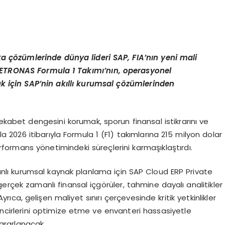
ka
çö
z
ü
mlerinde d
ü
nya lideri SAP, FIA
’
n
ı
n yeni mali
ETRONAS Formula 1 Tak
ı
m
ı’
n
ı
n, operasyonel
k i
ç
in SAP
’
nin ak
ı
ll
ı
kurumsal
çö
z
ü
mlerinden
ekabet dengesini korumak, sporun finansal istikrarını ve
a 2026 itibarıyla Formula 1 (F1) takımlarına 215 milyon dolar
erformans yönetimindeki süreçlerini karmaşıklaştırdı.
lı kurumsal kaynak planlama için SAP Cloud ERP Private
rçek zamanlı finansal içgörüler, tahmine dayalı analitikler
rıca, gelişen maliyet sınırı çerçevesinde kritik yetkinlikler
incirlerini optimize etme ve envanteri hassasiyetle
ararlanacak.