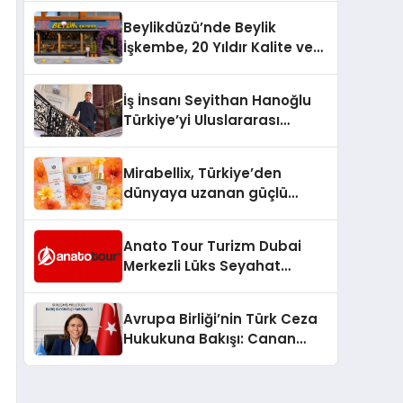
Beylikdüzü’nde Beylik
İşkembe, 20 Yıldır Kalite ve
Lezzetin Değişmeyen Adresi
İş İnsanı Seyithan Hanoğlu
Türkiye’yi Uluslararası
Arenada Tanıtmayı
Hedefliyor
Mirabellix, Türkiye’den
dünyaya uzanan güçlü
büyümesini sürdürüyor
Anato Tour Turizm Dubai
Merkezli Lüks Seyahat
Hizmetleriyle Küresel
Turizmde Öne Çıkıyor
Avrupa Birliği’nin Türk Ceza
Hukukuna Bakışı: Canan
Yılmaz ile Özel Röportaj