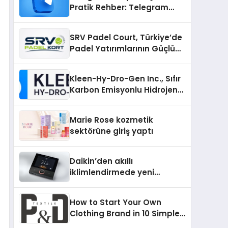
Pratik Rehber: Telegram
Gruplarını Tek Tek
Aramadan Bulun
SRV Padel Court, Türkiye’de
Padel Yatırımlarının Güçlü
Markası Olmayı Sürdürüyor
Kleen-Hy-Dro-Gen Inc., Sıfır
Karbon Emisyonlu Hidrojen
Isıtma Teknolojisinde ISO ve
TSSA Düzenleyici Onaylarını
Marie Rose kozmetik
Aldı
sektörüne giriş yaptı
Daikin’den akıllı
iklimlendirmede yeni
dönem: Madoka Plus
Türkiye’de
How to Start Your Own
Clothing Brand in 10 Simple
Steps