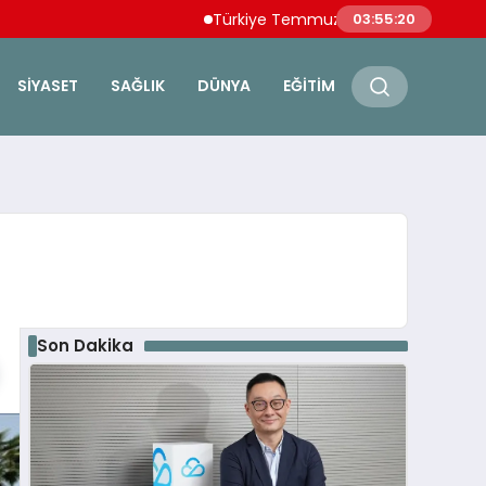
Türkiye Temmuz Ayı İhracatında Tüm Zamanların
03:55:22
SIYASET
SAĞLIK
DÜNYA
EĞITIM
Son Dakika