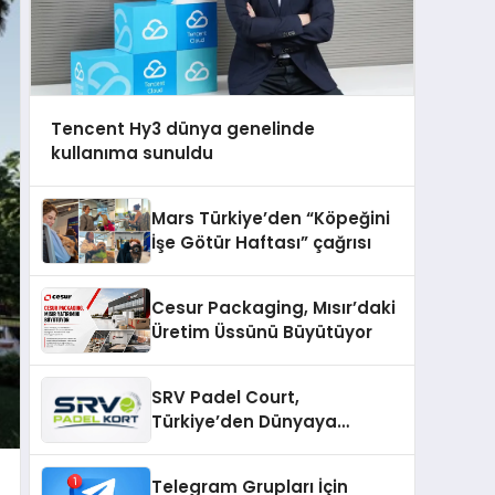
Tencent Hy3 dünya genelinde
kullanıma sunuldu
Mars Türkiye’den “Köpeğini
İşe Götür Haftası” çağrısı
Cesur Packaging, Mısır’daki
Üretim Üssünü Büyütüyor
SRV Padel Court,
Türkiye’den Dünyaya
Uzanan Padel Kort
Üretiminde Güvenin Adresi
Telegram Grupları İçin