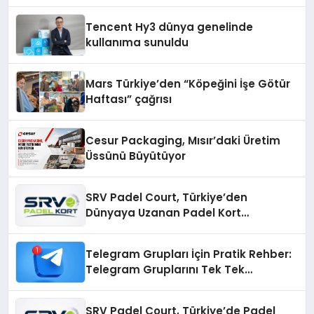
Fark Yaratıyor
Tencent Hy3 dünya genelinde
kullanıma sunuldu
Mars Türkiye’den “Köpeğini İşe Götür
Haftası” çağrısı
Cesur Packaging, Mısır’daki Üretim
Üssünü Büyütüyor
SRV Padel Court, Türkiye’den
Dünyaya Uzanan Padel Kort
Üretiminde Güvenin Adresi
Telegram Grupları İçin Pratik Rehber:
Telegram Gruplarını Tek Tek
Aramadan Bulun
SRV Padel Court, Türkiye’de Padel