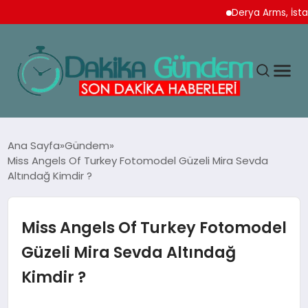
Derya Arms, İstanbul
MAGAZIN
Ana Sayfa
Gündem
Miss Angels Of Turkey Fotomodel Güzeli Mira Sevda
Altındağ Kimdir ?
TEKNOLOJI
SPOR
Miss Angels Of Turkey Fotomodel
Güzeli Mira Sevda Altındağ
YAŞAM
Kimdir ?
EKONOMI