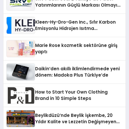
Yatırımlarının Güçlü Markası Olmayı
Sürdürüyor
Kleen-Hy-Dro-Gen Inc., Sıfır Karbon
Emisyonlu Hidrojen Isıtma
Teknolojisinde ISO ve TSSA
Düzenleyici Onaylarını Aldı
Marie Rose kozmetik sektörüne giriş
yaptı
Daikin’den akıllı iklimlendirmede yeni
dönem: Madoka Plus Türkiye’de
How to Start Your Own Clothing
Brand in 10 Simple Steps
Beylikdüzü’nde Beylik İşkembe, 20
Yıldır Kalite ve Lezzetin Değişmeyen
Adresi