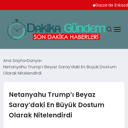
Gazze’de Enkazdan 112 N
MAGAZIN
Ana Sayfa
Dünya
Netanyahu Trump’ı Beyaz Saray’daki En Büyük Dostum
Olarak Nitelendirdi
TEKNOLOJI
SPOR
Netanyahu Trump’ı Beyaz
Saray’daki En Büyük Dostum
YAŞAM
Olarak Nitelendirdi
EKONOMI