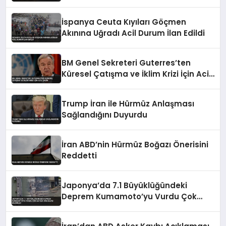
Sonrası
İspanya Ceuta Kıyıları Göçmen
Akınına Uğradı Acil Durum İlan Edildi
BM Genel Sekreteri Guterres’ten
Küresel Çatışma ve İklim Krizi İçin Acil
Çağrı
Trump İran ile Hürmüz Anlaşması
Sağlandığını Duyurdu
İran ABD’nin Hürmüz Boğazı Önerisini
Reddetti
Japonya’da 7.1 Büyüklüğündeki
Deprem Kumamoto’yu Vurdu Çok
Sayıda Can Kaybı Bildirildi