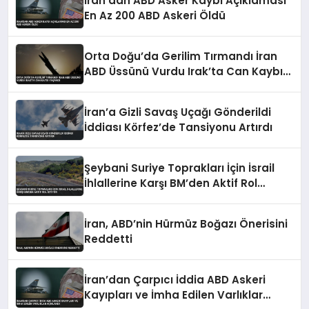
İran’dan ABD Asker Kaybı Açıklaması
En Az 200 ABD Askeri Öldü
Orta Doğu’da Gerilim Tırmandı İran
ABD Üssünü Vurdu Irak’ta Can Kaybı
Yaşandı
İran’a Gizli Savaş Uçağı Gönderildi
İddiası Körfez’de Tansiyonu Artırdı
Şeybani Suriye Toprakları İçin İsrail
İhlallerine Karşı BM’den Aktif Rol
İstiyor
İran, ABD’nin Hürmüz Boğazı Önerisini
Reddetti
İran’dan Çarpıcı İddia ABD Askeri
Kayıpları ve İmha Edilen Varlıklar