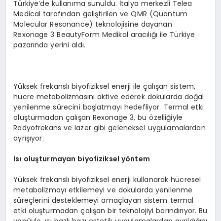
Türkiye’de kullanıma sunuldu. İtalya merkezli Telea
Medical tarafından geliştirilen ve QMR (Quantum
Molecular Resonance) teknolojisine dayanan
Rexonage 3 BeautyForm Medikal aracılığı ile Türkiye
pazarında yerini aldı.
Yüksek frekanslı biyofiziksel enerji ile çalışan sistem,
hücre metabolizmasını aktive ederek dokularda doğal
yenilenme sürecini başlatmayı hedefliyor. Termal etki
oluşturmadan çalışan Rexonage 3, bu özelliğiyle
Radyofrekans ve lazer gibi geleneksel uygulamalardan
ayrışıyor.
Is
ı oluşturmayan biyofiziksel y
ö
ntem
Yüksek frekanslı biyofiziksel enerji kullanarak hücresel
metabolizmayı etkilemeyi ve dokularda yenilenme
süreçlerini desteklemeyi amaçlayan sistem termal
etki oluşturmadan çalışan bir teknolojiyi barındırıyor. Bu
yönüyle, ısı bazlı bazı estetik uygulamalardan ayrıldığını