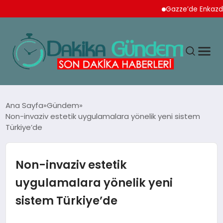
Gazze’de Enkazdan 112 N
MAGAZIN
Ana Sayfa
Gündem
Non-invaziv estetik uygulamalara yönelik yeni sistem
Türkiye’de
TEKNOLOJI
SPOR
Non-invaziv estetik
uygulamalara yönelik yeni
YAŞAM
sistem Türkiye’de
EKONOMI