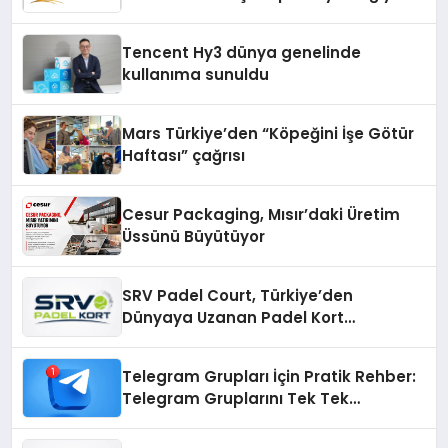
Fark Yaratıyor
Tencent Hy3 dünya genelinde
kullanıma sunuldu
Mars Türkiye’den “Köpeğini İşe Götür
Haftası” çağrısı
Cesur Packaging, Mısır’daki Üretim
Üssünü Büyütüyor
SRV Padel Court, Türkiye’den
Dünyaya Uzanan Padel Kort
Üretiminde Güvenin Adresi
Telegram Grupları İçin Pratik Rehber:
Telegram Gruplarını Tek Tek
Aramadan Bulun