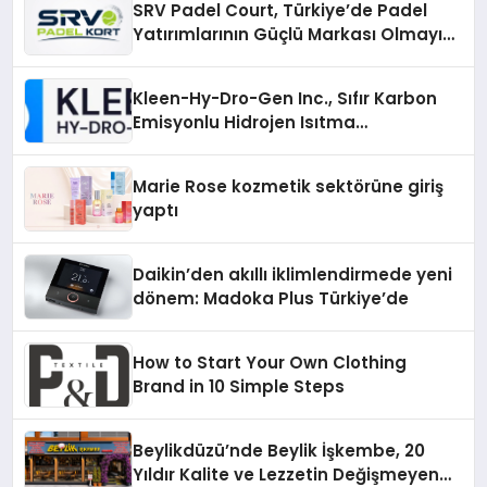
SRV Padel Court, Türkiye’de Padel
Yatırımlarının Güçlü Markası Olmayı
Sürdürüyor
Kleen-Hy-Dro-Gen Inc., Sıfır Karbon
Emisyonlu Hidrojen Isıtma
Teknolojisinde ISO ve TSSA
Düzenleyici Onaylarını Aldı
Marie Rose kozmetik sektörüne giriş
yaptı
Daikin’den akıllı iklimlendirmede yeni
dönem: Madoka Plus Türkiye’de
How to Start Your Own Clothing
Brand in 10 Simple Steps
Beylikdüzü’nde Beylik İşkembe, 20
Yıldır Kalite ve Lezzetin Değişmeyen