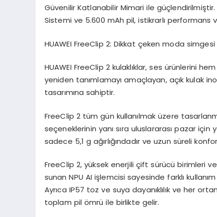
Güvenilir Katlanabilir Mimari ile güçlendirilmi
Sistemi ve 5.600 mAh pil, istikrarlı performans
HUAWEI
FreeClip
2: Dikkat çeken moda simgesi
HUAWEI FreeClip 2 kulaklıklar, ses ürünlerini h
yeniden tanımlamayı amaçlayan, açık kulak ino
tasarımına sahiptir.
FreeClip 2 tüm gün kullanılmak üzere tasarlanmı
seçeneklerinin yanı sıra uluslararası pazar için
sadece 5,1 g ağırlığındadır ve uzun süreli konfo
FreeClip 2, yüksek enerjili çift sürücü birimler
sunan NPU AI işlemcisi sayesinde farklı kullanım
Ayrıca IP57 toz ve suya dayanıklılık ve her or
toplam pil ömrü ile birlikte gelir.