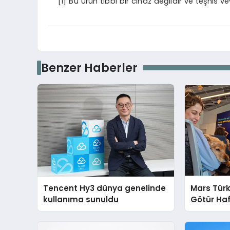
[1]
Bu ürün tıbbi bir cihaz değildir ve teşhis ve
Benzer Haberler
Tencent Hy3 dünya genelinde
Mars Türk
kullanıma sunuldu
Götür Haf