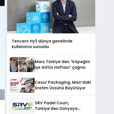
Tencent Hy3 dünya genelinde
kullanıma sunuldu
Mars Türkiye’den “Köpeğini
İşe Götür Haftası” çağrısı
Cesur Packaging, Mısır’daki
Üretim Üssünü Büyütüyor
SRV Padel Court,
Türkiye’den Dünyaya