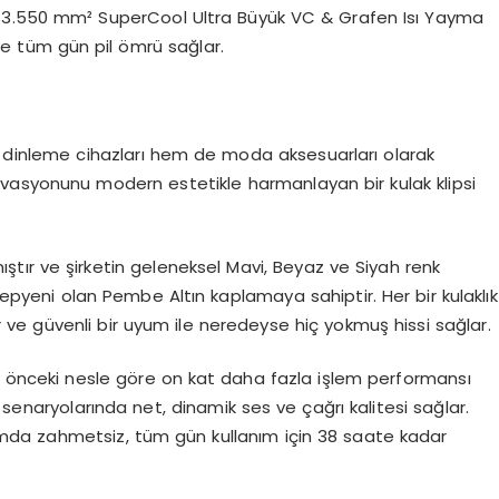
ştir. 3.550 mm² SuperCool Ultra Büyük VC & Grafen Isı Yayma
 ve tüm gün pil ömrü sağlar.
em dinleme cihazları hem de moda aksesuarları olarak
vasyonunu modern estetikle harmanlayan bir kulak klipsi
ştır ve şirketin geleneksel Mavi, Beyaz ve Siyah renk
 yepyeni olan Pembe Altın kaplamaya sahiptir. Her bir kulaklık
r ve güvenli bir uyum ile neredeyse hiç yokmuş hissi sağlar.
i ve önceki nesle göre on kat daha fazla işlem performansı
 senaryolarında net, dinamik ses ve çağrı kalitesi sağlar.
tamda zahmetsiz, tüm gün kullanım için 38 saate kadar