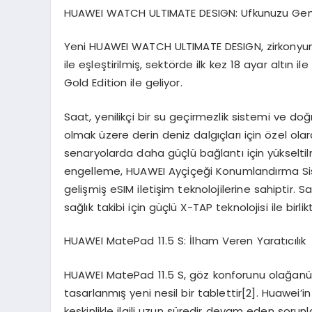
HUAWEI WATCH ULTIMATE DESIGN: Ufkunuzu Geni
Yeni HUAWEI WATCH ULTIMATE DESIGN, zirkonyum 
ile eşleştirilmiş, sektörde ilk kez 18 ayar altın
Gold Edition ile geliyor.
Saat, yenilikçi bir su geçirmezlik sistemi ve doğ
olmak üzere derin deniz dalgıçları için özel olar
senaryolarda daha güçlü bağlantı için yükseltil
engelleme, HUAWEI Ayçiçeği Konumlandırma S
gelişmiş eSIM iletişim teknolojilerine sahiptir
sağlık takibi için güçlü X-TAP teknolojisi ile birlik
HUAWEI
MatePad
11.5 S: İlham Veren Yaratıcılık
HUAWEI MatePad 11.5 S, göz konforunu olağanüs
tasarlanmış yeni nesil bir tablettir
[
2]
. Huawei’in
keskinlikle ilgili uzun süredir devam eden sorunla