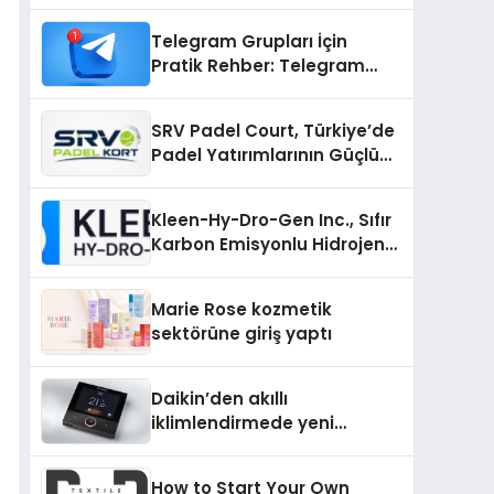
Uzanan Padel Kort
Üretiminde Güvenin Adresi
Telegram Grupları İçin
Pratik Rehber: Telegram
Gruplarını Tek Tek
Aramadan Bulun
SRV Padel Court, Türkiye’de
Padel Yatırımlarının Güçlü
Markası Olmayı Sürdürüyor
Kleen-Hy-Dro-Gen Inc., Sıfır
Karbon Emisyonlu Hidrojen
Isıtma Teknolojisinde ISO ve
TSSA Düzenleyici Onaylarını
Marie Rose kozmetik
Aldı
sektörüne giriş yaptı
Daikin’den akıllı
iklimlendirmede yeni
dönem: Madoka Plus
Türkiye’de
How to Start Your Own