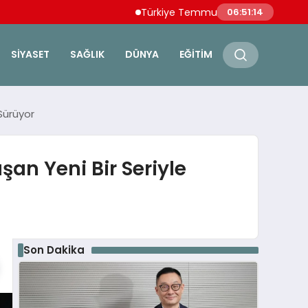
Türkiye Temmuz Ayı İhracatında Tüm Zama
06:51:15
SIYASET
SAĞLIK
DÜNYA
EĞITIM
 Sürüyor
şan Yeni Bir Seriyle
Son Dakika