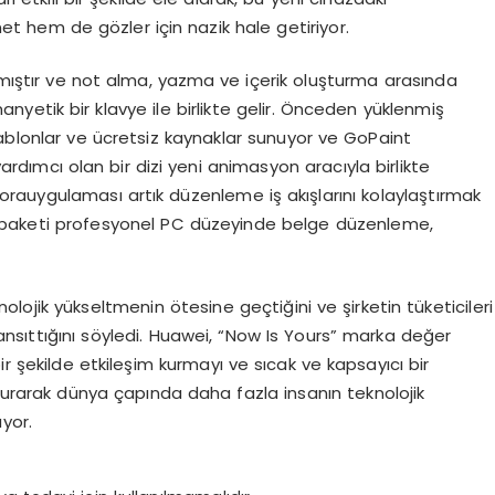
t hem de gözler için nazik hale getiriyor.
anmıştır ve not alma, yazma ve içerik oluşturma arasında
anyetik bir klavye ile birlikte gelir. Önceden yüklenmiş
şablonlar ve ücretsiz kaynaklar sunuyor ve GoPaint
ardımcı olan bir dizi yeni animasyon aracıyla birlikte
morauygulaması artık düzenleme iş akışlarını kolaylaştırmak
e paketi profesyonel PC düzeyinde belge düzenleme,
lojik yükseltmenin ötesine geçtiğini ve şirketin tüketicileri
 yansıttığını söyledi. Huawei, “Now Is Yours” marka değer
ir şekilde etkileşim kurmayı ve sıcak ve kapsayıcı bir
 kurarak dünya çapında daha fazla insanın teknolojik
yor.