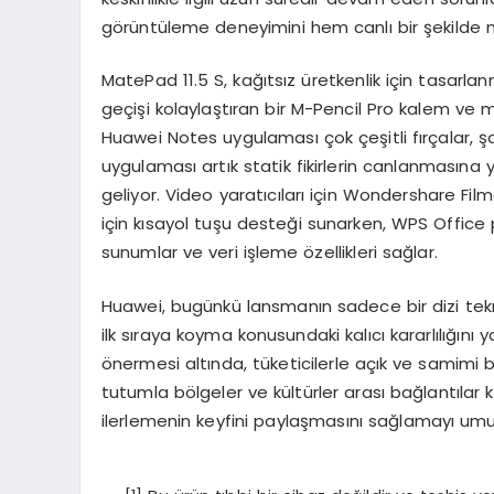
görüntüleme deneyimini hem canlı bir şekilde ne
MatePad 11.5 S, kağıtsız üretkenlik için tasarl
geçişi kolaylaştıran bir M-Pencil Pro kalem ve m
Huawei Notes uygulaması çok çeşitli fırçalar, 
uygulaması artık statik fikirlerin canlanmasına y
geliyor. Video yaratıcıları için Wondershare Fil
için kısayol tuşu desteği sunarken, WPS Offic
sunumlar ve veri işleme özellikleri sağlar.
Huawei, bugünkü lansmanın sadece bir dizi tekno
ilk sıraya koyma konusundaki kalıcı kararlılığını
önermesi altında, tüketicilerle açık ve samimi b
tutumla bölgeler ve kültürler arası bağlantılar
ilerlemenin keyfini paylaşmasını sağlamayı umu