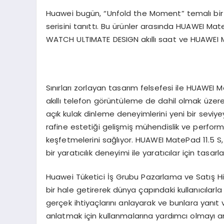
Huawei bugün, “Unfold the Moment” temalı bir l
serisini tanıttı. Bu ürünler arasında HUAWEI Ma
WATCH ULTIMATE DESIGN akıllı saat ve HUAWEI Ma
Sınırları zorlayan tasarım felsefesi ile HUAWEI M
akıllı telefon görüntüleme de dahil olmak üzere
açık kulak dinleme deneyimlerini yeni bir seviy
rafine estetiği gelişmiş mühendislik ve perform
keşfetmelerini sağlıyor. HUAWEI MatePad 11.5 S
bir yaratıcılık deneyimi ile yaratıcılar için tasarl
Huawei Tüketici İş Grubu Pazarlama ve Satış Hizm
bir hale getirerek dünya çapındaki kullanıcılarl
gerçek ihtiyaçlarını anlayarak ve bunlara yanıt v
anlatmak için kullanmalarına yardımcı olmayı 