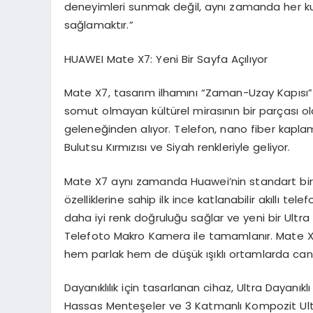
deneyimleri sunmak değil, aynı zamanda her kull
sağlamaktır.”
HUAWEI
Mate
X7: Yeni Bir Sayfa Açılıyor
Mate X7, tasarım ilhamını “Zaman-Uzay Kapısı” ko
somut olmayan kültürel mirasının bir parçası ola
geleneğinden alıyor. Telefon, nano fiber kaplam
Bulutsu Kırmızısı ve Siyah renkleriyle geliyor.
Mate X7 aynı zamanda Huawei’nin standart bir
özelliklerine sahip ilk ince katlanabilir akıllı te
daha iyi renk doğruluğu sağlar ve yeni bir Ultr
Telefoto Makro Kamera ile tamamlanır. Mate X7
hem parlak hem de düşük ışıklı ortamlarda canlı 
Dayanıklılık için tasarlanan cihaz, Ultra Dayanık
Hassas Menteşeler ve 3 Katmanlı Kompozit Ultra 