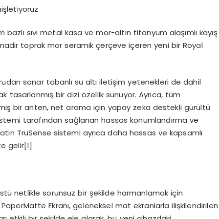
şletiyoruz
bazlı sıvı metal kasa ve mor-altın titanyum alaşımlı kayış
 ile nadir toprak mor seramik çerçeve içeren yeni bir Royal
rudan sonar tabanlı su altı iletişim yetenekleri de dahil
ak tasarlanmış bir dizi özellik sunuyor. Ayrıca, tüm
miş bir anten, net arama için yapay zeka destekli gürültü
istemi tarafından sağlanan hassas konumlandırma ve
. Saatin TruSense sistemi ayrıca daha hassas ve kapsamlı
te gelir
[
1]
.
tü netlikle sorunsuz bir şekilde harmanlamak için
 PaperMatte Ekranı, geleneksel mat ekranlarla ilişkilendirilen
rı etkili bir şekilde ele alarak, bu yeni cihazdaki