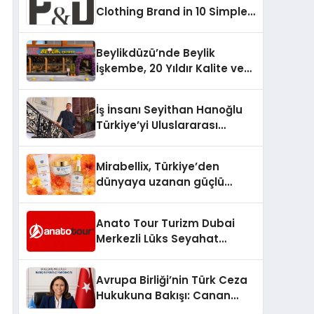
Clothing Brand in 10 Simple
Steps
Beylikdüzü’nde Beylik
İşkembe, 20 Yıldır Kalite ve
Lezzetin Değişmeyen Adresi
İş İnsanı Seyithan Hanoğlu
Türkiye’yi Uluslararası
Arenada Tanıtmayı
Hedefliyor
Mirabellix, Türkiye’den
dünyaya uzanan güçlü
büyümesini sürdürüyor
Anato Tour Turizm Dubai
Merkezli Lüks Seyahat
Hizmetleriyle Küresel
Turizmde Öne Çıkıyor
Avrupa Birliği’nin Türk Ceza
Hukukuna Bakışı: Canan
Yılmaz ile Özel Röportaj