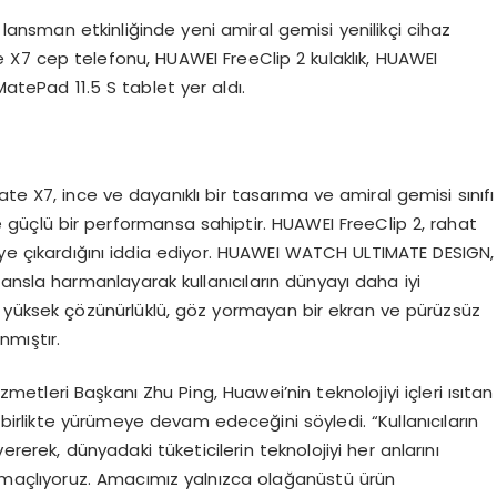
ansman etkinliğinde yeni amiral gemisi yenilikçi cihaz
te X7 cep telefonu, HUAWEI FreeClip 2 kulaklık, HUAWEI
tePad 11.5 S tablet yer aldı.
ate X7, ince ve dayanıklı bir tasarıma ve amiral gemisi sınıfı
 güçlü bir performansa sahiptir. HUAWEI FreeClip 2, rahat
eye çıkardığını iddia ediyor. HUAWEI WATCH ULTIMATE DESIGN,
ansla harmanlayarak kullanıcıların dünyayı daha iyi
, yüksek çözünürlüklü, göz yormayan bir ekran ve pürüzsüz
anmıştır.
etleri Başkanı Zhu Ping, Huawei’nin teknolojiyi içleri ısıtan
a birlikte yürümeye devam edeceğini söyledi. “Kullanıcıların
ererek, dünyadaki tüketicilerin teknolojiyi her anlarını
amaçlıyoruz. Amacımız yalnızca olağanüstü ürün