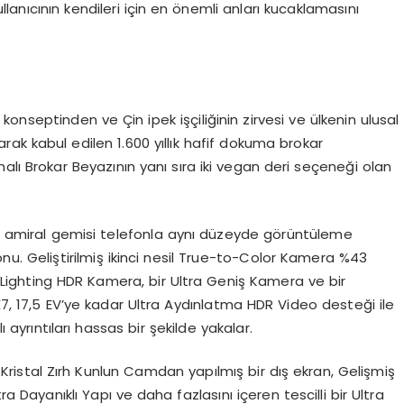
anıcının kendileri için en önemli anları kucaklamasını
nseptinden ve Çin ipek işçiliğinin zirvesi ve ülkenin ulusal
rak kabul edilen 1.600 yıllık hafif dokuma brokar
alı Brokar Beyazının yanı sıra iki vegan deri seçeneği olan
 amiral gemisi telefonla aynı düzeyde görüntüleme
lefonu. Geliştirilmiş ikinci nesil True-to-Color Kamera %43
a Lighting HDR Kamera, bir Ultra Geniş Kamera ve bir
, 17,5 EV’ye kadar Ultra Aydınlatma HDR Video desteği ile
ayrıntıları hassas bir şekilde yakalar.
lı Kristal Zırh Kunlun Camdan yapılmış bir dış ekran, Gelişmiş
Dayanıklı Yapı ve daha fazlasını içeren tescilli bir Ultra