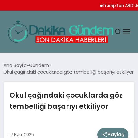
Trump’tan ABD’de doğu
MAGAZIN
Ana Sayfa
Gündem
Okul çağındaki çocuklarda göz tembelliği başarıyı etkiliyor
TEKNOLOJI
Okul çağındaki çocuklarda göz
SPOR
tembelliği başarıyı etkiliyor
YAŞAM
Paylaş
17 Eylül 2025
EKONOMI