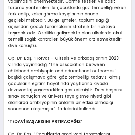
yapılmasını önermektedir. Görme testleri ve basit
tarama yöntemleri ile çocuklarda göz tembelliği erken
fark edilip, kalıcı görme kayıplarının önüne
geçilebilmektedir. Bu gelişmeler, toplum sağlığı
açısından çocuk taramalarını stratejik bir noktaya
taşımaktadır. Özellikle gelişmekte olan ülkelerde okul
temelli sağlık kontrolleri büyük önem arz etmektedir”
diye konuştu.
Op. Dr. Baş, “Horvat – Gitsels ve arkadaşlarının 2023
yılında yayımladığı ‘The association between
childhood amblyopia and educational outcomes’
başlıklı çalışmaya göre, göz tembelliği tedavisi almış
çocukların eğitim hayatında yaşıtlarına kıyasla
dezavantaj yaşamadıkları gösterilmiştir. Ders başarısı,
sınav sonuçları ve üniversiteye gitme niyeti gibi
alanlarda ambliyopinin anlamlı bir etkisi olmadığı
sonucuna ulaşılmıştır” ifadelerini kullandı.
‘TEDAVİ BAŞARISINI ARTIRACAĞIZ’
Op. Dr. Baş, “Çocuklarda ambliyopi taramalarını