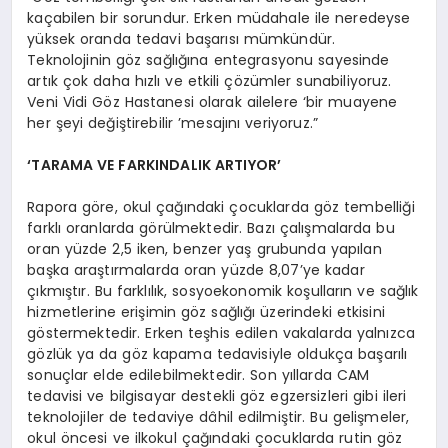
kaçabilen bir sorundur. Erken müdahale ile neredeyse
yüksek oranda tedavi başarısı mümkündür.
Teknolojinin göz sağlığına entegrasyonu sayesinde
artık çok daha hızlı ve etkili çözümler sunabiliyoruz.
Veni Vidi Göz Hastanesi olarak ailelere ‘bir muayene
her şeyi değiştirebilir ’mesajını veriyoruz.”
‘TARAMA VE FARKINDALIK ARTIYOR’
Rapora göre, okul çağındaki çocuklarda göz tembelliği
farklı oranlarda görülmektedir. Bazı çalışmalarda bu
oran yüzde 2,5 iken, benzer yaş grubunda yapılan
başka araştırmalarda oran yüzde 8,07’ye kadar
çıkmıştır. Bu farklılık, sosyoekonomik koşulların ve sağlık
hizmetlerine erişimin göz sağlığı üzerindeki etkisini
göstermektedir. Erken teşhis edilen vakalarda yalnızca
gözlük ya da göz kapama tedavisiyle oldukça başarılı
sonuçlar elde edilebilmektedir. Son yıllarda CAM
tedavisi ve bilgisayar destekli göz egzersizleri gibi ileri
teknolojiler de tedaviye dâhil edilmiştir. Bu gelişmeler,
okul öncesi ve ilkokul çağındaki çocuklarda rutin göz