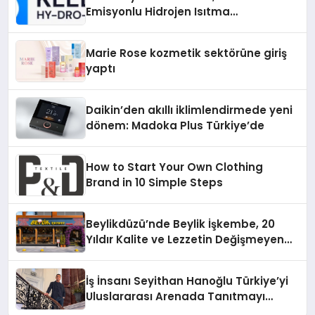
Emisyonlu Hidrojen Isıtma
Teknolojisinde ISO ve TSSA
Düzenleyici Onaylarını Aldı
Marie Rose kozmetik sektörüne giriş
yaptı
Daikin’den akıllı iklimlendirmede yeni
dönem: Madoka Plus Türkiye’de
How to Start Your Own Clothing
Brand in 10 Simple Steps
Beylikdüzü’nde Beylik İşkembe, 20
Yıldır Kalite ve Lezzetin Değişmeyen
Adresi
İş İnsanı Seyithan Hanoğlu Türkiye’yi
Uluslararası Arenada Tanıtmayı
Hedefliyor