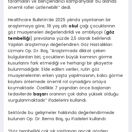
taramaları ve bilinçlendirici kampanyalar bu alanda
önemli roller üstlenebilir” dedi.
Healthcare Bulletin’de 2025 yılında yayınlanan bir
araştırmaya göre, 18 yaş altı
okul
çağı çocuklarının
göz muayeneleri değerlendirildi ve ambliyopi (
göz
tembelliği
) prevalansı yüzde 2,5 olarak belirlendi.
Yapılan araştırmayı değerlendiren Göz Hastalıkları
Uzmanı Op. Dr. Baş, “Araştırmada dikkat çeken
bulgulardan biri, çocukların büyük kısmının görme
kusurlarını fark etmediği ve herhangi bir şikayette
bulunmadığıdır. Elde edilen veriler, rutin göz
muayenelerinin erken yaşta yapılmasının, kalıcı görme
kaybını önlemede önemli rol oynadığını ortaya
koymaktadır. Özellikle 7 yaşından önce başlanan
tedavilerde
başarı
oranının çok daha yüksek olduğu
vurgulanmaktadır” ifadelerini kullandı.
Sektörde bu gelişmeler hakkında değerlendirmede
bulunan Op. Dr. Berna Baş, şu ifadeleri kullandı:
“Göz tembelliği çok sık rastlanan ancak gözden