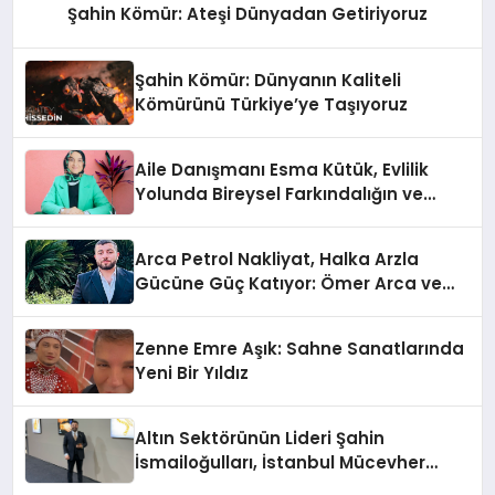
Şahin Kömür: Ateşi Dünyadan Getiriyoruz
Şahin Kömür: Dünyanın Kaliteli
Kömürünü Türkiye’ye Taşıyoruz
Aile Danışmanı Esma Kütük, Evlilik
Yolunda Bireysel Farkındalığın ve
Sınırların Gücünü Anlatıyor
Arca Petrol Nakliyat, Halka Arzla
Gücüne Güç Katıyor: Ömer Arca ve
Mehmet Arca’dan Sektöre Güçlü
Yatırım
Zenne Emre Aşık: Sahne Sanatlarında
Yeni Bir Yıldız
Altın Sektörünün Lideri Şahin
İsmailoğulları, İstanbul Mücevher
Fuarı’nda Parladı ￼