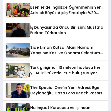
Esenler’de İngilizce Öğrenmenin Yeni
Adresi: Büyük Açılış Fırsatıyla %20
İndirim!
İş Dünyasında Öncü Bir İsim: Mustafa
Furkan Türkarslan
Side Liman Kutsal Alanı Hamam
Yapısının Kazı ve Onarımı Selectum
Hotels&Resorts’un da Katkılarıyla
Tamamlandı
Türk girişimci, 10 milyon havluyu her
yıl ABD’li tüketicilerle buluşturuyor
The Special One’ın Yeni Adresi: Ege
Ceylanoğlu, Casa Fora Beach Resort
Hotel’i Zirveye Taşımaya Geliyor!
Ha İnşaat Kurucusu ve İş İnsanı