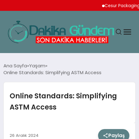
Cesur Packaging, Mısı
MAGAZIN
Ana Sayfa
Yaşam
Online Standards: Simplifying ASTM Access
TEKNOLOJI
Online Standards: Simplifying
SPOR
ASTM Access
YAŞAM
Paylaş
26 Aralık 2024
EKONOMI