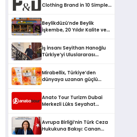
Clothing Brand in 10 Simple
Steps
Beylikdüzü’nde Beylik
İşkembe, 20 Yıldır Kalite ve
Lezzetin Değişmeyen Adresi
İş İnsanı Seyithan Hanoğlu
Türkiye’yi Uluslararası
Arenada Tanıtmayı
Hedefliyor
Mirabellix, Türkiye’den
dünyaya uzanan güçlü
büyümesini sürdürüyor
Anato Tour Turizm Dubai
Merkezli Lüks Seyahat
Hizmetleriyle Küresel
Turizmde Öne Çıkıyor
Avrupa Birliği’nin Türk Ceza
Hukukuna Bakışı: Canan
Yılmaz ile Özel Röportaj