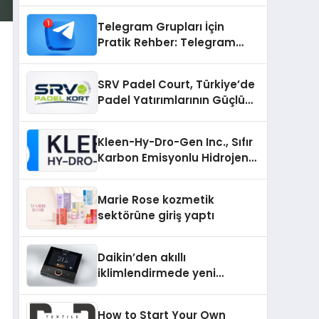
Uzanan Padel Kort
Üretiminde Güvenin Adresi
Telegram Grupları İçin
Pratik Rehber: Telegram
Gruplarını Tek Tek
Aramadan Bulun
SRV Padel Court, Türkiye’de
Padel Yatırımlarının Güçlü
Markası Olmayı Sürdürüyor
Kleen-Hy-Dro-Gen Inc., Sıfır
Karbon Emisyonlu Hidrojen
Isıtma Teknolojisinde ISO ve
TSSA Düzenleyici Onaylarını
Marie Rose kozmetik
Aldı
sektörüne giriş yaptı
Daikin’den akıllı
iklimlendirmede yeni
dönem: Madoka Plus
Türkiye’de
How to Start Your Own