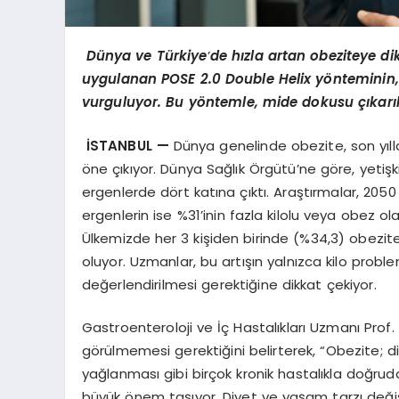
Dünya ve Türkiye
’
de hızla artan obeziteye di
uygulanan POSE 2.0 Double Helix yönteminin,
vurguluyor. Bu yöntemle, mide dokusu çıkarı
İSTANBUL —
Dünya genelinde obezite, son yılla
öne çıkıyor. Dünya Sağlık Örgütü’ne göre, yetişk
ergenlerde dört katına çıktı. Araştırmalar, 2050
ergenlerin ise %31’inin fazla kilolu veya obez ol
Ülkemizde her 3 kişiden birinde (%34,3) obezite
oluyor. Uzmanlar, bu artışın yalnızca kilo problem
değerlendirilmesi gerektiğine dikkat çekiyor.
Gastroenteroloji ve İç Hastalıkları Uzmanı Prof. 
görülmemesi gerektiğini belirterek, “Obezite; d
yağlanması gibi birçok kronik hastalıkla doğruda
büyük önem taşıyor. Diyet ve yaşam tarzı değişi