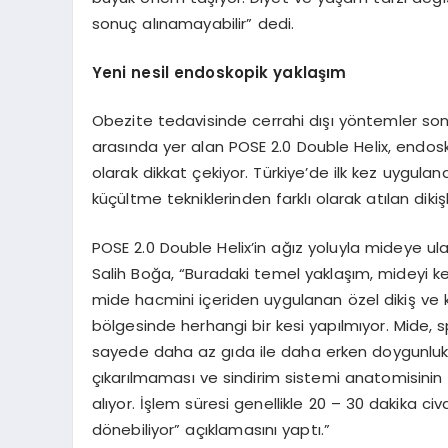
sonuç alınamayabilir” dedi.
Yeni nesil endoskopik yaklaşım
Obezite tedavisinde cerrahi dışı yöntemler so
arasında yer alan POSE 2.0 Double Helix, endosk
olarak dikkat çekiyor. Türkiye’de ilk kez uygu
küçültme tekniklerinden farklı olarak atılan dikiş
POSE 2.0 Double Helix’in ağız yoluyla mideye ula
Salih Boğa, “Buradaki temel yaklaşım, mideyi
mide hacmini içeriden uygulanan özel dikiş ve k
bölgesinde herhangi bir kesi yapılmıyor. Mide, s
sayede daha az gıda ile daha erken doygunluk 
çıkarılmaması ve sindirim sistemi anatomisinin
alıyor. İşlem süresi genellikle 20 – 30 dakika c
dönebiliyor” açıklamasını yaptı.”