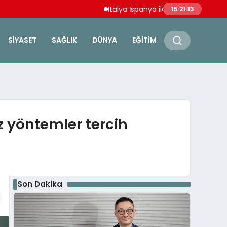
İtalya İspanya ile Schengen Anlaşmasını 
15:21:14
SIYASET
SAĞLIK
DÜNYA
EĞITIM
z yöntemler tercih
Son Dakika