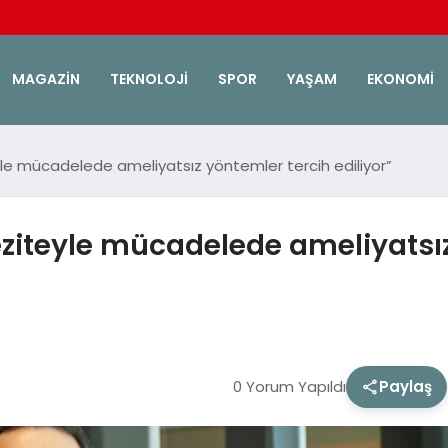
MAGAZIN
TEKNOLOJI
SPOR
YAŞAM
EKONOMI
eyle mücadelede ameliyatsız yöntemler tercih ediliyor”
beziteyle mücadelede ameliyatsı
0 Yorum Yapıldı
Paylaş