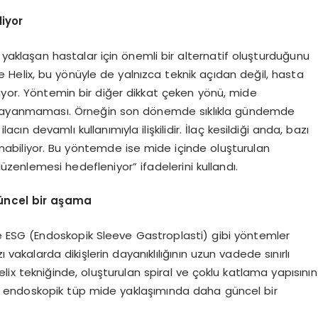
liyor
 yaklaşan hastalar için önemli bir alternatif oluşturduğunu
e Helix, bu yönüyle de yalnızca teknik açıdan değil, hasta
ıyor. Yöntemin bir diğer dikkat çeken yönü, mide
e dayanmaması. Örneğin son dönemde sıklıkla gündemde
ın devamlı kullanımıyla ilişkilidir. İlaç kesildiği anda, bazı
alınabiliyor. Bu yöntemde ise mide içinde oluşturulan
zenlemesi hedefleniyor” ifadelerini kullandı.
üncel bir aşama
ESG (Endoskopik Sleeve Gastroplasti) gibi yöntemler
ı vakalarda dikişlerin dayanıklılığının uzun vadede sınırlı
elix tekniğinde, oluşturulan spiral ve çoklu katlama yapısının
e endoskopik tüp mide yaklaşımında daha güncel bir