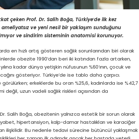
kkat çeken Prof. Dr. Salih Boğa, Türkiye
’
de ilk kez
 ameliyatsız ve yeni nesil bir yaklaşım sunduğunu
lmıyor ve sindirim sisteminin anatomisi korunuyor.
rda en hızlı artış gösteren sağlık sorunlarından biri olarak
inlerde obezite 1990’dan beri iki katından fazla artarken,
 yılına kadar dünya yetişkin nüfusunun %60’ının, çocuk ve
acağını gösteriyor. Türkiye’de ise tablo daha çarpıcı.
 görülürken; erkeklerde bu oran %25,6, kadınlarda ise %42,7
i değil, uzun vadeli sağlık riskleri açısından da
Dr. Salih Boğa, obezitenin yalnızca estetik bir sorun olarak
iyabet, hipertansiyon, kalp-damar hastalıkları ve karaciğer
n ilişkilidir. Bu nedenle tedavi sürecine bütüncül yaklaşmak
klikleri her zaman ilk adımdır ancak her hastada yeterli