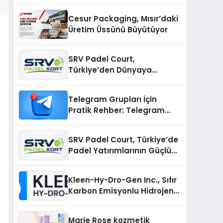
Cesur Packaging, Mısır’daki
Üretim Üssünü Büyütüyor
SRV Padel Court,
Türkiye’den Dünyaya
Uzanan Padel Kort
Üretiminde Güvenin Adresi
Telegram Grupları İçin
Pratik Rehber: Telegram
Gruplarını Tek Tek
Aramadan Bulun
SRV Padel Court, Türkiye’de
Padel Yatırımlarının Güçlü
Markası Olmayı Sürdürüyor
Kleen-Hy-Dro-Gen Inc., Sıfır
Karbon Emisyonlu Hidrojen
Isıtma Teknolojisinde ISO ve
TSSA Düzenleyici Onaylarını
Marie Rose kozmetik