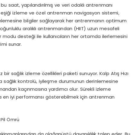
 bu saat, yapılandırılmış ve veri odaklı antrenmanı
t eşiği izleme ve özel antrenman navigasyon sistemi,
derinlemesine bilgiler sağlayarak her antrenmanın optimum
yoğunluklu aralıklı antrenmandan (HIIT) uzun mesafeli
r modu desteği ile kullanıcıların her ortamda ilerlemesini
imi sunar.
bir sağlık izleme özellikleri paketi sunuyor. Kalp Atış Hızı
la sağlık kontrolü, iyileşme durumunun derinlemesine
nmandan kaçınmasına yardımcı olur. Sürekli izleme
ta en iyi performansı gösterebilmek için antrenman
 Pil Ömrü
, ekipmanlarından da olağanüstü dayanıklılık talep eder. Bu