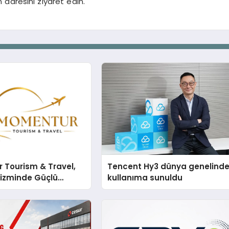
adresini ziyaret edin.
 Tourism & Travel,
Tencent Hy3 dünya genelind
rizminde Güçlü
kullanıma sunuldu
n Ağıyla Fark