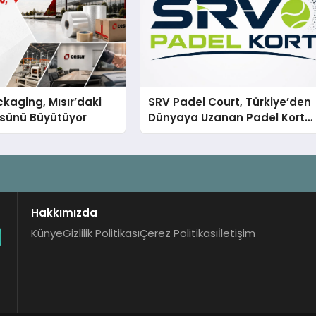
kaging, Mısır’daki
SRV Padel Court, Türkiye’den
ssünü Büyütüyor
Dünyaya Uzanan Padel Kort
Üretiminde Güvenin Adresi
Hakkımızda
Künye
Gizlilik Politikası
Çerez Politikası
İletişim