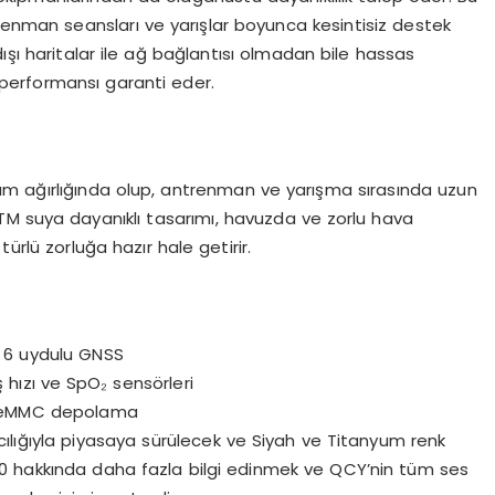
nman seansları ve yarışlar boyunca kesintisiz destek
dışı haritalar ile ağ bağlantısı olmadan bile hassas
performansı garanti eder.
am
ağırlığında olup, antrenman ve yarışma sırasında uzun
ATM suya dayanıklı tasarımı, havuzda ve zorlu hava
ürlü zorluğa hazır hale getirir.
ı 6 uydulu GNSS
ş hızı ve SpO₂ sensörleri
ı eMMC depolama
cılığıyla piyasaya sürülecek ve Siyah ve Titanyum renk
0 hakkında daha fazla bilgi edinmek ve QCY’nin tüm ses