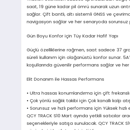
saat,
19 güne kadar pil ömrü
sunarak uzun antre
sağlar. Çift bantlı, altı sistemli GNSS ve çevrim
navigasyon sağlar ve her senaryoda sorunsuz 
Gün Boyu Konfor için Tüy Kadar Hafif Yapı
Güçlü özelliklerine rağmen, saat sadece
37 gr
süreli kullanım için olağanüstü konfor sunar. 5
koşullarında güvenilir performans sağlar ve her t
Elit Donanım ile Hassas Performans
•
Ultra hassas konumlandırma için çift frekansl
•
Çok yönlü sağlık takibi için
Çok kanallı kalp atı
•
Sorunsuz ve hızlı performans için
Yüksek hızl
QCY TRACK S10 Mart ayında yetkili satıcılar ara
seçenekleriyle satışa sunulacak. QCY TRACK S1