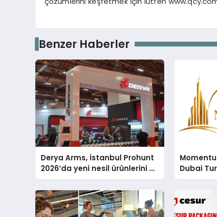
çözümlerini keşfetmek için lütfen www.qcy.com 
Benzer Haberler
Derya Arms, İstanbul Prohunt
Momentur
2026’da yeni nesil ürünlerini ve
Dubai Tu
global marka vizyonunu
Operasyo
sergiledi
Yaratıyor