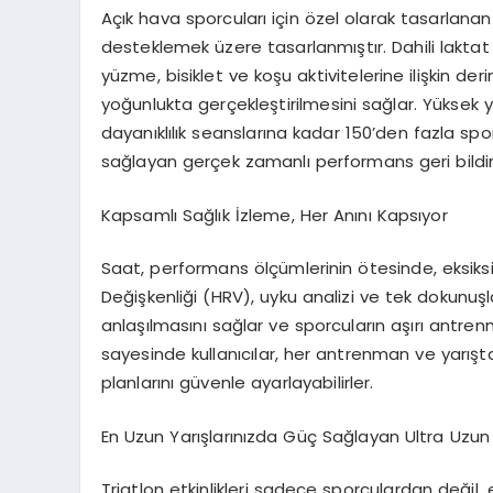
Açık hava sporcuları için özel olarak tasarlanan
desteklemek üzere tasarlanmıştır. Dahili lakta
yüzme, bisiklet ve koşu aktivitelerine ilişkin 
yoğunlukta gerçekleştirilmesini sağlar. Yüksek 
dayanıklılık seanslarına kadar 150’den fazla spo
sağlayan gerçek zamanlı performans geri bildir
Kapsamlı Sağlık İzleme, Her Anını Kapsıyor
Saat, performans ölçümlerinin ötesinde, eksiksiz 
Değişkenliği (HRV), uyku analizi ve tek dokunuş
anlaşılmasını sağlar ve sporcuların aşırı antre
sayesinde kullanıcılar, her antrenman ve yarış
planlarını güvenle ayarlayabilirler.
En Uzun Yarışlarınızda Güç Sağlayan Ultra Uzun
Triatlon etkinlikleri sadece sporculardan değil