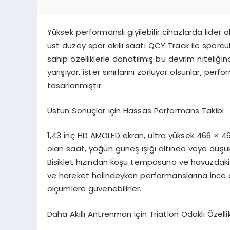
Yüksek performanslı giyilebilir cihazlarda lider 
üst düzey spor akıllı saati
QCY Track
ile sporcul
sahip özelliklerle donatılmış bu devrim niteliği
yarışıyor, ister sınırlarını zorluyor olsunlar, per
tasarlanmıştır.
Üstün Sonuçlar için Hassas Performans Takibi
1,43 inç HD AMOLED ekran, ultra yüksek 466 × 46
olan saat, yoğun güneş ışığı altında veya düşük ı
Bisiklet hızından koşu temposuna ve havuzdaki 
ve hareket halindeyken performanslarına ince 
ölçümlere güvenebilirler.
Daha Akıllı Antrenman için Triatlon Odaklı Özellik