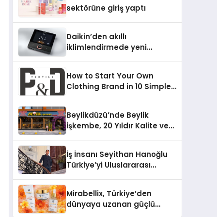
Aldı
sektörüne giriş yaptı
Daikin’den akıllı
iklimlendirmede yeni
dönem: Madoka Plus
Türkiye’de
How to Start Your Own
Clothing Brand in 10 Simple
Steps
Beylikdüzü’nde Beylik
İşkembe, 20 Yıldır Kalite ve
Lezzetin Değişmeyen Adresi
İş İnsanı Seyithan Hanoğlu
Türkiye’yi Uluslararası
Arenada Tanıtmayı
Hedefliyor
Mirabellix, Türkiye’den
dünyaya uzanan güçlü
büyümesini sürdürüyor