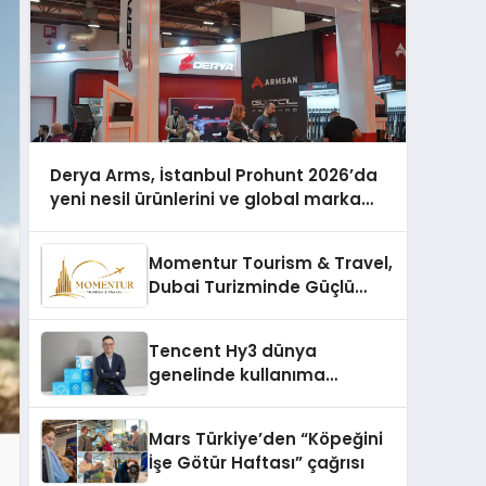
Derya Arms, İstanbul Prohunt 2026’da
yeni nesil ürünlerini ve global marka
vizyonunu sergiledi
Momentur Tourism & Travel,
Dubai Turizminde Güçlü
Operasyon Ağıyla Fark
Yaratıyor
Tencent Hy3 dünya
genelinde kullanıma
sunuldu
Mars Türkiye’den “Köpeğini
İşe Götür Haftası” çağrısı