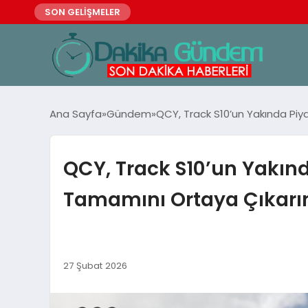
SON GELİŞMELER
Ana Sayfa
Gündem
QCY, Track S10’un Yakında Piy
QCY, Track S10’un Yakınd
Tamamını Ortaya Çıkarı
27 Şubat 2026