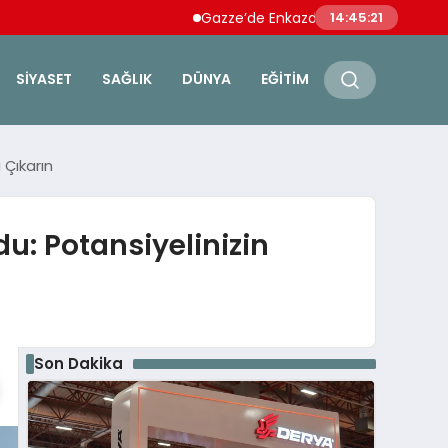
Gazze’de Enkazdan 112 Naaş Çıkarıldı: Ebu Şe
14:45:22
SIYASET
SAĞLIK
DÜNYA
EĞITIM
 Çıkarın
u: Potansiyelinizin
Son Dakika