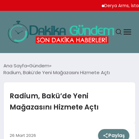
Derya Arms, İstanbul P
MAGAZIN
Ana Sayfa
Gündem
Radium, Bakü’de Yeni Mağazasını Hizmete Açtı
TEKNOLOJI
Radium, Bakü’de Yeni
SPOR
Mağazasını Hizmete Açtı
YAŞAM
Paylaş
26 Mart 2026
EKONOMI