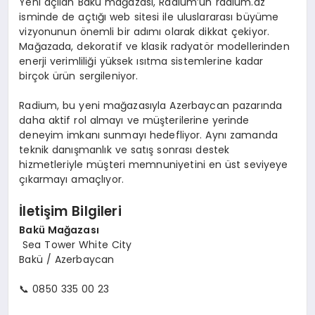
Yeni açılan Bakü mağazası, Radium’un radium.az
isminde de açtığı web sitesi ile uluslararası büyüme
vizyonunun önemli bir adımı olarak dikkat çekiyor.
Mağazada, dekoratif ve klasik radyatör modellerinden
enerji verimliliği yüksek ısıtma sistemlerine kadar
birçok ürün sergileniyor.
Radium, bu yeni mağazasıyla Azerbaycan pazarında
daha aktif rol almayı ve müşterilerine yerinde
deneyim imkanı sunmayı hedefliyor. Aynı zamanda
teknik danışmanlık ve satış sonrası destek
hizmetleriyle müşteri memnuniyetini en üst seviyeye
çıkarmayı amaçlıyor.
İletişim Bilgileri
Bakü Mağazası
Sea Tower White City
Bakü / Azerbaycan
📞 0850 335 00 23