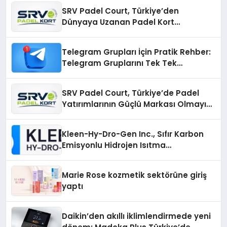
SRV Padel Court, Türkiye’den
Dünyaya Uzanan Padel Kort
Üretiminde Güvenin Adresi
Telegram Grupları İçin Pratik Rehber:
Telegram Gruplarını Tek Tek
Aramadan Bulun
SRV Padel Court, Türkiye’de Padel
Yatırımlarının Güçlü Markası Olmayı
Sürdürüyor
Kleen-Hy-Dro-Gen Inc., Sıfır Karbon
Emisyonlu Hidrojen Isıtma
Teknolojisinde ISO ve TSSA
Düzenleyici Onaylarını Aldı
Marie Rose kozmetik sektörüne giriş
yaptı
Daikin’den akıllı iklimlendirmede yeni