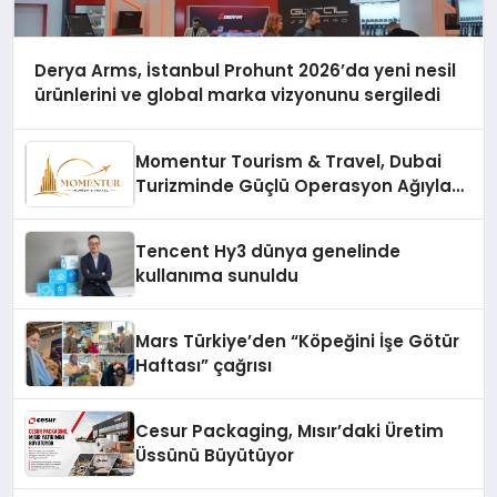
Derya Arms, İstanbul Prohunt 2026’da yeni nesil
ürünlerini ve global marka vizyonunu sergiledi
Momentur Tourism & Travel, Dubai
Turizminde Güçlü Operasyon Ağıyla
Fark Yaratıyor
Tencent Hy3 dünya genelinde
kullanıma sunuldu
Mars Türkiye’den “Köpeğini İşe Götür
Haftası” çağrısı
Cesur Packaging, Mısır’daki Üretim
Üssünü Büyütüyor