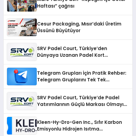
Haftası” çağrısı
Cesur Packaging, Mısır’daki Üretim
Üssünü Büyütüyor
SRV Padel Court, Türkiye’den
Dünyaya Uzanan Padel Kort
Üretiminde Güvenin Adresi
Telegram Grupları İçin Pratik Rehber:
Telegram Gruplarını Tek Tek
Aramadan Bulun
SRV Padel Court, Türkiye’de Padel
Yatırımlarının Güçlü Markası Olmayı
Sürdürüyor
Kleen-Hy-Dro-Gen Inc., Sıfır Karbon
Emisyonlu Hidrojen Isıtma
Teknolojisinde ISO ve TSSA