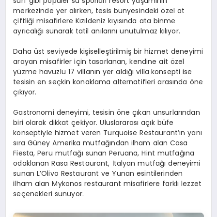
surf gibi popüler su sporları resort yaşamının
merkezinde yer alırken, tesis bünyesindeki özel at
çiftliği misafirlere Kızıldeniz kıyısında ata binme
ayrıcalığı sunarak tatil anılarını unutulmaz kılıyor.
Daha üst seviyede kişiselleştirilmiş bir hizmet deneyimi
arayan misafirler için tasarlanan, kendine ait özel
yüzme havuzlu 17 villanın yer aldığı villa
konsepti ise
tesisin en seçkin konaklama alternatifleri arasında öne
çıkıyor.
Gastronomi deneyimi, tesisin öne çıkan unsurlarından
biri olarak dikkat çekiyor. Uluslararası açık büfe
konseptiyle hizmet veren Turquoise Restaurant’ın yanı
sıra Güney Amerika mutfağından ilham alan Casa
Fiesta, Peru mutfağı sunan Peruana, Hint mutfağına
odaklanan Rasa Restaurant, İtalyan mutfağı deneyimi
sunan L’Olivo Restaurant ve Yunan esintilerinden
ilham alan Mykonos restaurant misafirlere farklı lezzet
seçenekleri sunuyor.