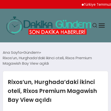
Türkiye Temmuz Ayı İhr
MAGAZIN
Ana Sayfa
Gündem
Rixos’un, Hurghada’daki ikinci oteli, Rixos Premium
Magawish Bay View açıldı
TEKNOLOJI
SPOR
Rixos’un, Hurghada’daki ikinci
oteli, Rixos Premium Magawish
YAŞAM
Bay View açıldı
EKONOMI