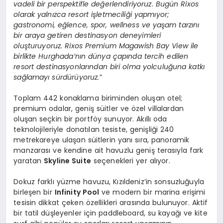
vadeli bir perspektifle değerlendiriyoruz. Bugün Rixos
olarak yalnızca resort işletmeciliği yapmıyor;
gastronomi, eğlence, spor, wellness ve yaşam tarzını
bir araya getiren destinasyon deneyimleri
oluşturuyoruz. Rixos Premium Magawish Bay View ile
birlikte Hurghada’nın dünya çapında tercih edilen
resort destinasyonlarından biri olma yolculuğuna katkı
sağlamayı sürdürüyoruz.”
Toplam 442 konaklama biriminden oluşan otel;
premium odalar, geniş süitler ve özel villalardan
oluşan seçkin bir portföy sunuyor. Akıllı oda
teknolojileriyle donatılan tesiste, genişliği 240
metrekareye ulaşan süitlerin yanı sıra, panoramik
manzarası ve kendine ait havuzlu geniş terasıyla fark
yaratan
Skyline Suite
seçenekleri yer alıyor.
Dokuz farklı yüzme havuzu, Kızıldeniz’in sonsuzluğuyla
birleşen bir
Infinity Pool
ve modern bir marina erişimi
tesisin dikkat çeken özellikleri arasında bulunuyor. Aktif
bir tatil düşleyenler için paddleboard, su kayağı ve kite