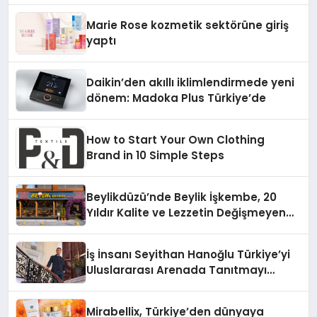
Düzenleyici Onaylarını Aldı
Marie Rose kozmetik sektörüne giriş
yaptı
Daikin’den akıllı iklimlendirmede yeni
dönem: Madoka Plus Türkiye’de
How to Start Your Own Clothing
Brand in 10 Simple Steps
Beylikdüzü’nde Beylik İşkembe, 20
Yıldır Kalite ve Lezzetin Değişmeyen
Adresi
İş İnsanı Seyithan Hanoğlu Türkiye’yi
Uluslararası Arenada Tanıtmayı
Hedefliyor
Mirabellix, Türkiye’den dünyaya