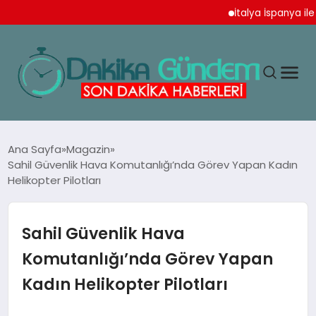
İtalya İspanya ile Sc
MAGAZIN
Ana Sayfa
Magazin
Sahil Güvenlik Hava Komutanlığı’nda Görev Yapan Kadın
Helikopter Pilotları
TEKNOLOJI
SPOR
Sahil Güvenlik Hava
Komutanlığı’nda Görev Yapan
YAŞAM
Kadın Helikopter Pilotları
EKONOMI