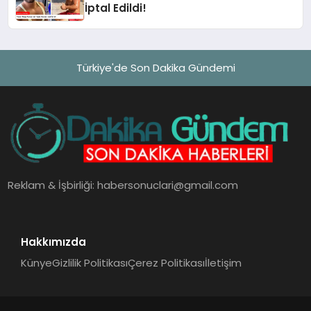
İptal Edildi!
Türkiye'de Son Dakika Gündemi
Reklam & İşbirliği:
habersonuclari@gmail.com
Hakkımızda
Künye
Gizlilik Politikası
Çerez Politikası
İletişim