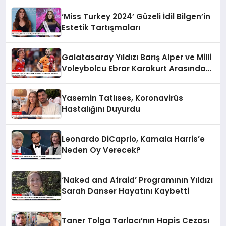
‘Miss Turkey 2024’ Güzeli İdil Bilgen’in
Estetik Tartışmaları
Galatasaray Yıldızı Barış Alper ve Milli
Voleybolcu Ebrar Karakurt Arasındaki
Sosyal Medya Diyalogu
Yasemin Tatlıses, Koronavirüs
Hastalığını Duyurdu
Leonardo DiCaprio, Kamala Harris’e
Neden Oy Verecek?
‘Naked and Afraid’ Programının Yıldızı
Sarah Danser Hayatını Kaybetti
Taner Tolga Tarlacı’nın Hapis Cezası