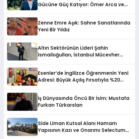
Gücüne Güç Katıyor: Ömer Arca ve
Mehmet Arca’dan Sektöre Güçlü
Yatırım
Zenne Emre Aşık: Sahne Sanatlarında
Yeni Bir Yıldız
Altın Sektörünün Lideri Şahin
İsmailoğulları, İstanbul Mücevher
Fuarı’nda Parladı ￼
Esenler’de İngilizce Öğrenmenin Yeni
Adresi: Büyük Açılış Fırsatıyla %20
İndirim!
İş Dünyasında Öncü Bir İsim: Mustafa
Furkan Türkarslan
Side Liman Kutsal Alanı Hamam
Yapısının Kazı ve Onarımı Selectum
Hotels&Resorts’un da Katkılarıyla