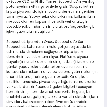
0xScope CEO’su Phillip Torres, Scopechat’in yenilikçi
potansiyelinin altını şu sözlerle çizdi: “Scopechat ile
kripto piyasasında işlem yapma deneyimini yeniden
tanımlıyoruz. Yapay zeka olanaklarımız, kullanıcıların
mevcut olan en kapsamlı ve akıllı veri analiziyle
desteklendiklerinden emin olarak profesyoneller gibi
işlem yapmalarını sağlıyor.”
Scopechat: İşlemden Önce, Scopechat’e Sor
Scopechat, kullanıcıların hızla gelişen piyasada bir
adım önde olmalarını sağlayarak kripto işlem
deneyimini yeniden tanımlıyor. Platform, piyasa
duyarlılığını analiz etme, zincir içi etkinliği izleme ve
günlük yapay zeka odaklı token uyarıları sunma
konusunda mükemmel ve bu da onu yatırımcılar için
önemli bir araç haline getirmektedir. Öne çıkan
özellikleri arasında, piyasa duyarlılığı, fonlama oranları
ve KOL’lerden (influencer) gelen bilgileri kapsayan
hem zincir içi hem de zincir dışı verilerin geniş bir
analizini sunan gelişmiş AI Skoru yer almaktadır. İşlem
Sinyalleri, kullanıcıların token fiyatları üzerindeki
potansiyel etkilerine dayalı olarak hızlı ve bilinçli