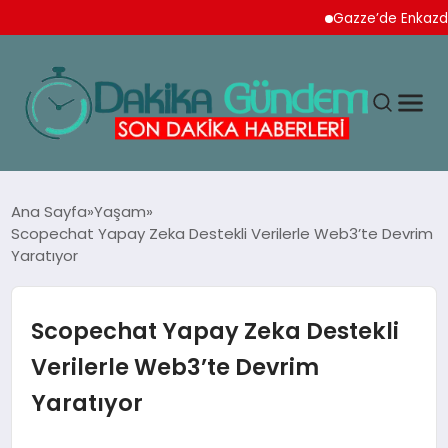
Gazze’de Enkazdan 112 Na
MAGAZIN
Ana Sayfa
Yaşam
Scopechat Yapay Zeka Destekli Verilerle Web3’te Devrim
Yaratıyor
TEKNOLOJI
SPOR
Scopechat Yapay Zeka Destekli
Verilerle Web3’te Devrim
YAŞAM
Yaratıyor
EKONOMI