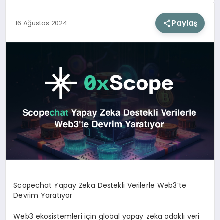
Paylaş
16 Ağustos 2024
SIYASET
SAĞLIK
DÜNYA
EĞITIM
Scopechat Yapay Zeka Destekli Verilerle Web3’te
Devrim Yaratıyor
Web3 ekosistemleri için global yapay zeka odaklı veri