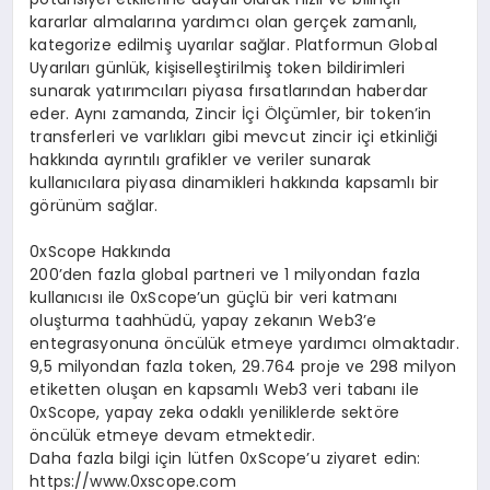
kararlar almalarına yardımcı olan gerçek zamanlı,
kategorize edilmiş uyarılar sağlar. Platformun Global
Uyarıları günlük, kişiselleştirilmiş token bildirimleri
sunarak yatırımcıları piyasa fırsatlarından haberdar
eder. Aynı zamanda, Zincir İçi Ölçümler, bir token’in
transferleri ve varlıkları gibi mevcut zincir içi etkinliği
hakkında ayrıntılı grafikler ve veriler sunarak
kullanıcılara piyasa dinamikleri hakkında kapsamlı bir
görünüm sağlar.
0xScope Hakkında
200’den fazla global partneri ve 1 milyondan fazla
kullanıcısı ile 0xScope’un güçlü bir veri katmanı
oluşturma taahhüdü, yapay zekanın Web3’e
entegrasyonuna öncülük etmeye yardımcı olmaktadır.
9,5 milyondan fazla token, 29.764 proje ve 298 milyon
etiketten oluşan en kapsamlı Web3 veri tabanı ile
0xScope, yapay zeka odaklı yeniliklerde sektöre
öncülük etmeye devam etmektedir.
Daha fazla bilgi için lütfen 0xScope’u ziyaret edin:
https://www.0xscope.com