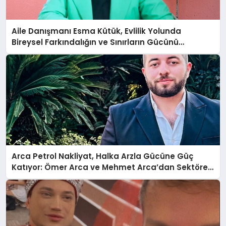
Aile Danışmanı Esma Kütük, Evlilik Yolunda
Bireysel Farkındalığın ve Sınırların Gücünü
Anlatıyor
Arca Petrol Nakliyat, Halka Arzla Gücüne Güç
Katıyor: Ömer Arca ve Mehmet Arca’dan Sektöre
Güçlü Yatırım