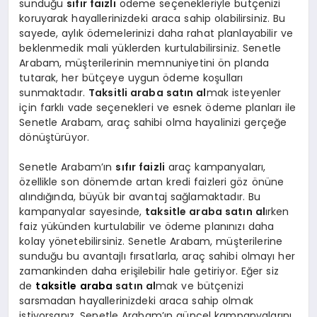
sunduğu
sıfır faizli
ödeme seçenekleriyle bütçenizi
koruyarak hayallerinizdeki araca sahip olabilirsiniz. Bu
sayede, aylık ödemelerinizi daha rahat planlayabilir ve
beklenmedik mali yüklerden kurtulabilirsiniz. Senetle
Arabam, müşterilerinin memnuniyetini ön planda
tutarak, her bütçeye uygun ödeme koşulları
sunmaktadır.
Taksitli araba satın al
mak isteyenler
için farklı vade seçenekleri ve esnek ödeme planları ile
Senetle Arabam, araç sahibi olma hayalinizi gerçeğe
dönüştürüyor.
Senetle Arabam’ın
sıfır faizli
araç kampanyaları,
özellikle son dönemde artan kredi faizleri göz önüne
alındığında, büyük bir avantaj sağlamaktadır. Bu
kampanyalar sayesinde,
taksitle araba satın al
ırken
faiz yükünden kurtulabilir ve ödeme planınızı daha
kolay yönetebilirsiniz. Senetle Arabam, müşterilerine
sunduğu bu avantajlı fırsatlarla, araç sahibi olmayı her
zamankinden daha erişilebilir hale getiriyor. Eğer siz
de
taksitle araba
satın al
mak ve bütçenizi
sarsmadan hayallerinizdeki araca sahip olmak
istiyorsanız, Senetle Arabam’ın güncel kampanyalarını