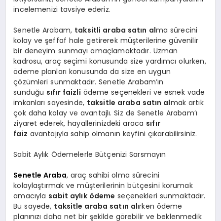
incelemenizi tavsiye ederiz.
Senetle Arabam,
taksitli araba satın al
ma sürecini
kolay ve şeffaf hale getirerek müşterilerine güvenilir
bir deneyim sunmayı amaçlamaktadır. Uzman
kadrosu, araç seçimi konusunda size yardımcı olurken,
ödeme planları konusunda da size en uygun
çözümleri sunmaktadır. Senetle Arabam’ın
sunduğu
sıfır faizli
ödeme seçenekleri ve esnek vade
imkanları sayesinde,
taksitle araba satın al
mak artık
çok daha kolay ve avantajlı. Siz de Senetle Arabam’ı
ziyaret ederek, hayallerinizdeki araca
sıfır
faiz
avantajıyla sahip olmanın keyfini çıkarabilirsiniz.
Sabit Aylık Ödemelerle Bütçenizi Sarsmayın
Senetle Araba
, araç sahibi olma sürecini
kolaylaştırmak ve müşterilerinin bütçesini korumak
amacıyla
sabit aylık ödeme
seçenekleri sunmaktadır.
Bu sayede,
taksitle araba satın al
ırken ödeme
planınızı daha net bir şekilde görebilir ve beklenmedik