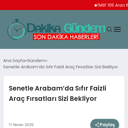
TMSF 106 Aracı İhaleyle 
MAGAZIN
Ana Sayfa
Gündem
Senetle Arabam’da Sıfır Faizli Araç Fırsatları Sizi Bekliyor
TEKNOLOJI
Senetle Arabam’da Sıfır Faizli
SPOR
Araç Fırsatları Sizi Bekliyor
YAŞAM
Paylaş
17 Nisan 2025
EKONOMI