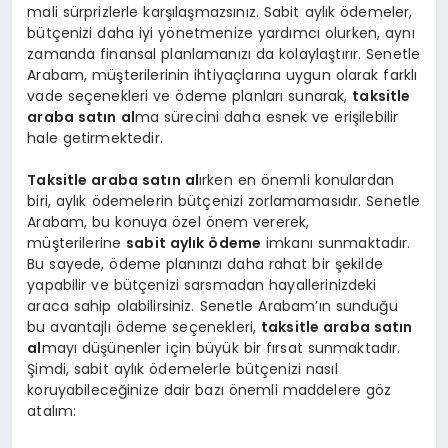
mali sürprizlerle karşılaşmazsınız. Sabit aylık ödemeler,
bütçenizi daha iyi yönetmenize yardımcı olurken, aynı
zamanda finansal planlamanızı da kolaylaştırır. Senetle
Arabam, müşterilerinin ihtiyaçlarına uygun olarak farklı
vade seçenekleri ve ödeme planları sunarak,
taksitle
araba satın al
ma sürecini daha esnek ve erişilebilir
hale getirmektedir.
Taksitle araba satın al
ırken en önemli konulardan
biri, aylık ödemelerin bütçenizi zorlamamasıdır. Senetle
Arabam, bu konuya özel önem vererek,
müşterilerine
sabit aylık ödeme
imkanı sunmaktadır.
Bu sayede, ödeme planınızı daha rahat bir şekilde
yapabilir ve bütçenizi sarsmadan hayallerinizdeki
araca sahip olabilirsiniz. Senetle Arabam’ın sunduğu
bu avantajlı ödeme seçenekleri,
taksitle araba satın
al
mayı düşünenler için büyük bir fırsat sunmaktadır.
Şimdi, sabit aylık ödemelerle bütçenizi nasıl
koruyabileceğinize dair bazı önemli maddelere göz
atalım: