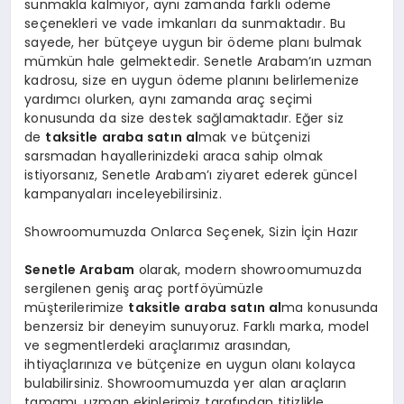
sunmakla kalmıyor, aynı zamanda farklı ödeme
seçenekleri ve vade imkanları da sunmaktadır. Bu
sayede, her bütçeye uygun bir ödeme planı bulmak
mümkün hale gelmektedir. Senetle Arabam’ın uzman
kadrosu, size en uygun ödeme planını belirlemenize
yardımcı olurken, aynı zamanda araç seçimi
konusunda da size destek sağlamaktadır. Eğer siz
de
taksitle araba satın al
mak ve bütçenizi
sarsmadan hayallerinizdeki araca sahip olmak
istiyorsanız, Senetle Arabam’ı ziyaret ederek güncel
kampanyaları inceleyebilirsiniz.
Showroomumuzda Onlarca Seçenek, Sizin İçin Hazır
Senetle Arabam
olarak, modern showroomumuzda
sergilenen geniş araç portföyümüzle
müşterilerimize
taksitle araba satın al
ma konusunda
benzersiz bir deneyim sunuyoruz. Farklı marka, model
ve segmentlerdeki araçlarımız arasından,
ihtiyaçlarınıza ve bütçenize en uygun olanı kolayca
bulabilirsiniz. Showroomumuzda yer alan araçların
tamamı, uzman ekiplerimiz tarafından titizlikle