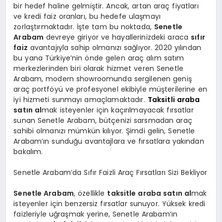
bir hedef haline gelmiştir. Ancak, artan araç fiyatları
ve kredi faiz oranları, bu hedefe ulaşmayı
zorlaştırmaktadır. İşte tam bu noktada,
Senetle
Arabam
devreye giriyor ve hayallerinizdeki araca
sıfır
faiz
avantajıyla sahip olmanızı sağlıyor. 2020 yılından
bu yana Türkiye’nin önde gelen araç alım satım
merkezlerinden biri olarak hizmet veren Senetle
Arabam, modern showroomunda sergilenen geniş
araç portföyü ve profesyonel ekibiyle müşterilerine en
iyi hizmeti sunmayı amaçlamaktadır.
Taksitli araba
satın al
mak isteyenler için kaçırılmayacak fırsatlar
sunan Senetle Arabam, bütçenizi sarsmadan araç
sahibi olmanızı mümkün kılıyor. Şimdi gelin, Senetle
Arabam’ın sunduğu avantajlara ve fırsatlara yakından
bakalım.
Senetle Arabam’da Sıfır Faizli Araç Fırsatları Sizi Bekliyor
Senetle Arabam
, özellikle
taksitle araba satın al
mak
isteyenler için benzersiz fırsatlar sunuyor. Yüksek kredi
faizleriyle uğraşmak yerine, Senetle Arabam’ın