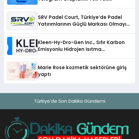
Aramadan Bulun
SRV Padel Court, Türkiye’de Padel
Yatırımlarının Güçlü Markası Olmayı
Sürdürüyor
Kleen-Hy-Dro-Gen Inc., Sıfır Karbon
Emisyonlu Hidrojen Isıtma
Teknolojisinde ISO ve TSSA
Düzenleyici Onaylarını Aldı
Marie Rose kozmetik sektörüne giriş
yaptı
Türkiye'de Son Dakika Gündemi