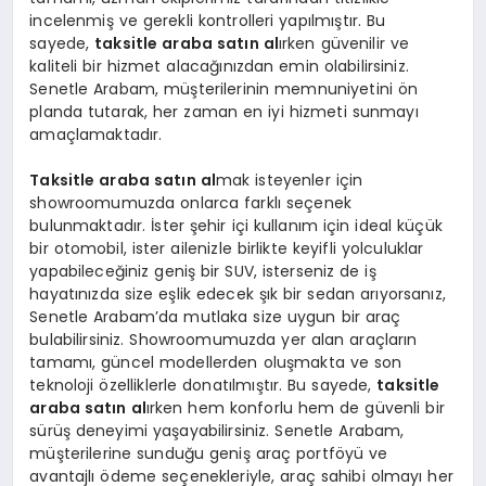
incelenmiş ve gerekli kontrolleri yapılmıştır. Bu
sayede,
taksitle araba satın al
ırken güvenilir ve
kaliteli bir hizmet alacağınızdan emin olabilirsiniz.
Senetle Arabam, müşterilerinin memnuniyetini ön
planda tutarak, her zaman en iyi hizmeti sunmayı
amaçlamaktadır.
Taksitle araba satın al
mak isteyenler için
showroomumuzda onlarca farklı seçenek
bulunmaktadır. İster şehir içi kullanım için ideal küçük
bir otomobil, ister ailenizle birlikte keyifli yolculuklar
yapabileceğiniz geniş bir SUV, isterseniz de iş
hayatınızda size eşlik edecek şık bir sedan arıyorsanız,
Senetle Arabam’da mutlaka size uygun bir araç
bulabilirsiniz. Showroomumuzda yer alan araçların
tamamı, güncel modellerden oluşmakta ve son
teknoloji özelliklerle donatılmıştır. Bu sayede,
taksitle
araba satın al
ırken hem konforlu hem de güvenli bir
sürüş deneyimi yaşayabilirsiniz. Senetle Arabam,
müşterilerine sunduğu geniş araç portföyü ve
avantajlı ödeme seçenekleriyle, araç sahibi olmayı her