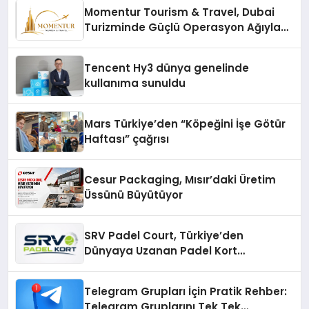
Momentur Tourism & Travel, Dubai
Turizminde Güçlü Operasyon Ağıyla
Fark Yaratıyor
Tencent Hy3 dünya genelinde
kullanıma sunuldu
Mars Türkiye’den “Köpeğini İşe Götür
Haftası” çağrısı
Cesur Packaging, Mısır’daki Üretim
Üssünü Büyütüyor
SRV Padel Court, Türkiye’den
Dünyaya Uzanan Padel Kort
Üretiminde Güvenin Adresi
Telegram Grupları İçin Pratik Rehber:
Telegram Gruplarını Tek Tek