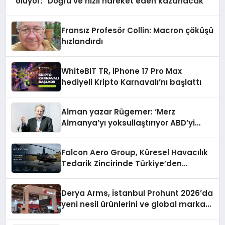
oluyor: “Doğru ve hızlı hareket eden kazanacak”
Fransız Profesör Collin: Macron çöküşü
hızlandırdı
WhiteBIT TR, iPhone 17 Pro Max
hediyeli Kripto Karnavalı’nı başlattı
Alman yazar Rügemer: ‘Merz
Almanya’yı yoksullaştırıyor ABD’yi
zenginleştiriyor’
Falcon Aero Group, Küresel Havacılık
Tedarik Zincirinde Türkiye’den
Dünyaya Açılıyor
Derya Arms, İstanbul Prohunt 2026’da
yeni nesil ürünlerini ve global marka
vizyonunu sergiledi