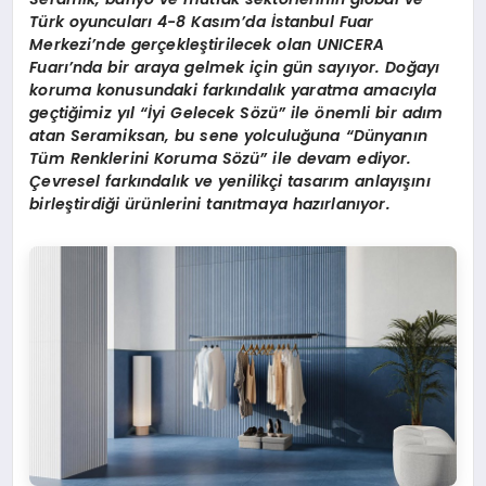
Türk oyuncuları 4-8 Kasım
’
da
İstanbul Fuar
Merkezi
’
nde gerçekleştirilecek olan UNICERA
Fuarı’nda bir araya gelmek için gün sayıyor. Doğ
ay
ı
koruma konusundaki farkı
ndal
ık yaratma amacıyla
geçtiğimiz yıl “İyi Gelecek S
ö
zü” ile
ö
nemli bir adım
atan Seramiksan, bu sene yolculuğ
una
“
Dünyanın
Tüm Renklerini Koruma S
ö
zü” ile devam ediyor.
Çevresel farkı
ndal
ık ve yenilikçi tasarım anlayışını
birleştirdiği ürünlerini tanıtmaya hazı
rlan
ıyor.