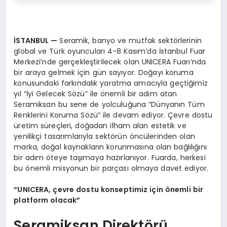
İSTANBUL
—
Seramik, banyo ve mutfak sektörlerinin
global ve Türk oyuncuları 4-8 Kasım’da İstanbul Fuar
Merkezi’nde gerçekleştirilecek olan UNICERA Fuarı’nda
bir araya gelmek için gün sayıyor. Doğayı koruma
konusundaki farkındalık yaratma amacıyla geçtiğimiz
yıl “İyi Gelecek Sözü” ile önemli bir adım atan
Seramiksan bu sene de yolculuğuna “Dünyanın Tüm
Renklerini Koruma Sözü” ile devam ediyor. Çevre dostu
üretim süreçleri, doğadan ilham alan estetik ve
yenilikçi tasarımlarıyla sektörün öncülerinden olan
marka, doğal kaynakların korunmasına olan bağlılığını
bir adım öteye taşımaya hazırlanıyor. Fuarda, herkesi
bu önemli misyonun bir parçası olmaya davet ediyor.
“
UNICERA,
çevre dostu konseptimiz için
ö
nemli bir
platform olacak”
Seramiksan Direktörü