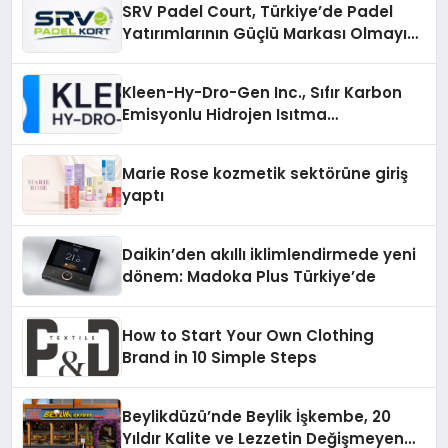
SRV Padel Court, Türkiye’de Padel
Yatırımlarının Güçlü Markası Olmayı
Sürdürüyor
Kleen-Hy-Dro-Gen Inc., Sıfır Karbon
Emisyonlu Hidrojen Isıtma
Teknolojisinde ISO ve TSSA
Düzenleyici Onaylarını Aldı
Marie Rose kozmetik sektörüne giriş
yaptı
Daikin’den akıllı iklimlendirmede yeni
dönem: Madoka Plus Türkiye’de
How to Start Your Own Clothing
Brand in 10 Simple Steps
Beylikdüzü’nde Beylik İşkembe, 20
Yıldır Kalite ve Lezzetin Değişmeyen