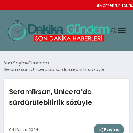
Momentur Tourism & Trav
MAGAZIN
Ana Sayfa
Gündem
Seramiksan, Unicera’da sürdürülebilirlik sözüyle
TEKNOLOJI
Seramiksan, Unicera’da
SPOR
sürdürülebilirlik sözüyle
YAŞAM
Paylaş
04 Kasım 2024
EKONOMI