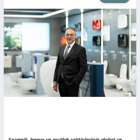
SIYASET
SAĞLIK
DÜNYA
EĞITIM
Seramik, banyo ve mutfak sekt
ö
rlerinin global ve