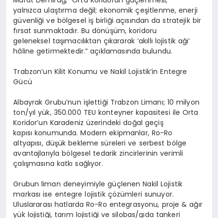
Murat Demirağ, “Orta Koridorun güçlenmesi,
yalnızca ulaştırma değil; ekonomik çeşitlenme, enerji
güvenliği ve bölgesel iş birliği açısından da stratejik bir
fırsat sunmaktadır. Bu dönüşüm, koridoru
geleneksel taşımacılıktan çıkararak ‘akıllı lojistik ağı’
hâline getirmektedir.” açıklamasında bulundu.
Trabzon’un Kilit Konumu ve Nakil Lojistik’in Entegre
Gücü
Albayrak Grubu’nun işlettiği Trabzon Limanı; 10 milyon
ton/yıl yük, 350.000 TEU konteyner kapasitesi ile Orta
Koridor’un Karadeniz üzerindeki doğal geçiş
kapısı konumunda. Modern ekipmanlar, Ro-Ro
altyapısı, düşük bekleme süreleri ve serbest bölge
avantajlarıyla bölgesel tedarik zincirlerinin verimli
çalışmasına katkı sağlıyor.
Grubun liman deneyimiyle güçlenen Nakil Lojistik
markası ise entegre lojistik çözümleri sunuyor.
Uluslararası hatlarda Ro-Ro entegrasyonu, proje & ağır
yük lojistiği, tarım lojistiği ve silobas/gıda tankeri