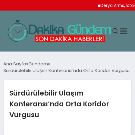
Derya Arms, İstanbul Pr
MAGAZIN
Ana Sayfa
Gündem
Sürdürülebilir Ulaşım Konferansı’nda Orta Koridor Vurgusu
TEKNOLOJI
Sürdürülebilir Ulaşım
SPOR
Konferansı’nda Orta Koridor
Vurgusu
YAŞAM
EKONOMI