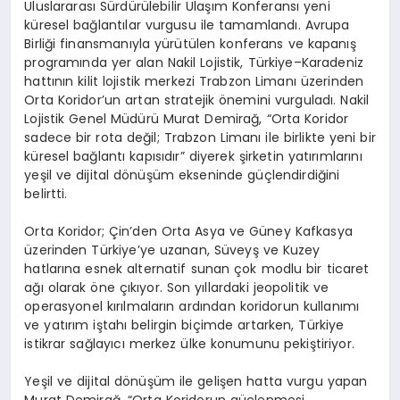
Uluslararası Sürdürülebilir Ulaşım Konferansı yeni
küresel bağlantılar vurgusu ile tamamlandı. Avrupa
Birliği finansmanıyla yürütülen konferans ve kapanış
programında yer alan Nakil Lojistik, Türkiye–Karadeniz
hattının kilit lojistik merkezi Trabzon Limanı üzerinden
Orta
Koridor’un
artan stratejik önemini vurguladı. Nakil
Lojistik Genel Müdürü Murat Demirağ, “Orta Koridor
sadece bir rota değil; Trabzon Limanı ile birlikte yeni bir
küresel bağlantı kapısıdır” diyerek şirketin yatırımlarını
yeşil ve dijital dönüşüm ekseninde güçlendirdiğini
belirtti.
Orta Koridor; Çin’den Orta Asya ve Güney Kafkasya
üzerinden Türkiye’ye uzanan, Süveyş ve Kuzey
hatlarına esnek alternatif sunan çok modlu bir ticaret
ağı olarak öne çıkıyor. Son yıllardaki jeopolitik ve
operasyonel kırılmaların ardından koridorun kullanımı
ve yatırım iştahı belirgin biçimde artarken, Türkiye
istikrar sağlayıcı merkez ülke konumunu pekiştiriyor.
Yeşil ve dijital dönüşüm ile gelişen hatta vurgu yapan