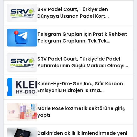
SRV Padel Court, Türkiye’den
Dünyaya Uzanan Padel Kort
Üretiminde Güvenin Adresi
Telegram Grupları İçin Pratik Rehber:
Telegram Gruplarını Tek Tek
Aramadan Bulun
SRV Padel Court, Türkiye’de Padel
Yatırımlarının Güçlü Markası Olmayı
Sürdürüyor
Kleen-Hy-Dro-Gen Inc., Sıfır Karbon
Emisyonlu Hidrojen Isıtma
Teknolojisinde ISO ve TSSA
Düzenleyici Onaylarını Aldı
Marie Rose kozmetik sektörüne giriş
yaptı
Daikin’den akıllı iklimlendirmede yeni