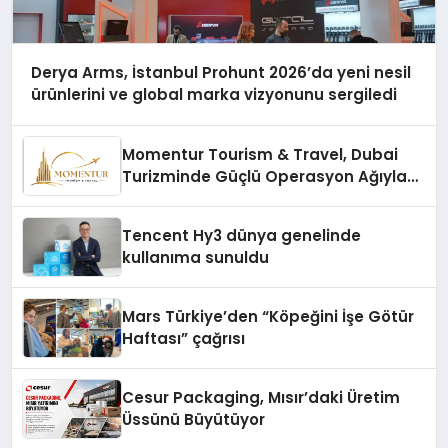
Derya Arms, İstanbul Prohunt 2026’da yeni nesil
ürünlerini ve global marka vizyonunu sergiledi
Momentur Tourism & Travel, Dubai
Turizminde Güçlü Operasyon Ağıyla
Fark Yaratıyor
Tencent Hy3 dünya genelinde
kullanıma sunuldu
Mars Türkiye’den “Köpeğini İşe Götür
Haftası” çağrısı
Cesur Packaging, Mısır’daki Üretim
Üssünü Büyütüyor