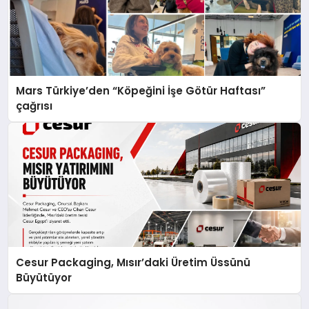
Mars Türkiye’den “Köpeğini İşe Götür Haftası”
çağrısı
Cesur Packaging, Mısır’daki Üretim Üssünü
Büyütüyor