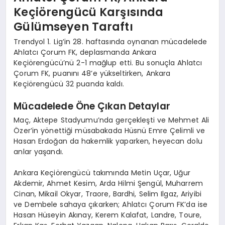
Keçiörengücü Karşısında
Gülümseyen Taraftı
Trendyol 1. Lig’in 28. haftasında oynanan mücadelede
Ahlatcı Çorum FK, deplasmanda Ankara
Keçiörengücü’nü 2-1 mağlup etti. Bu sonuçla Ahlatcı
Çorum FK, puanını 48’e yükseltirken, Ankara
Keçiörengücü 32 puanda kaldı.
Mücadelede Öne Çıkan Detaylar
Maç, Aktepe Stadyumu’nda gerçekleşti ve Mehmet Ali
Özer’in yönettiği müsabakada Hüsnü Emre Çelimli ve
Hasan Erdoğan da hakemlik yaparken, heyecan dolu
anlar yaşandı.
Ankara Keçiörengücü takımında Metin Uçar, Uğur
Akdemir, Ahmet Kesim, Arda Hilmi Şengül, Muharrem
Cinan, Mikail Okyar, Traore, Bardhi, Selim Ilgaz, Ariyibi
ve Dembele sahaya çıkarken; Ahlatcı Çorum FK’da ise
Hasan Hüseyin Akınay, Kerem Kalafat, Landre, Toure,