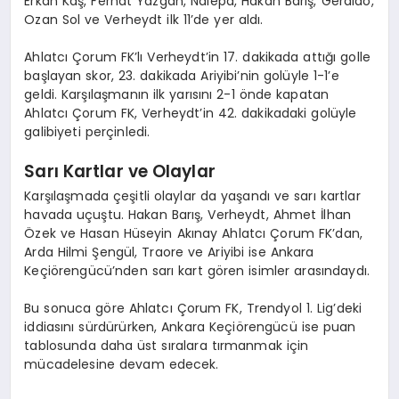
Erkan Kaş, Ferhat Yazgan, Nalepa, Hakan Barış, Geraldo,
Ozan Sol ve Verheydt ilk 11’de yer aldı.
Ahlatcı Çorum FK’lı Verheydt’in 17. dakikada attığı golle
başlayan skor, 23. dakikada Ariyibi’nin golüyle 1-1’e
geldi. Karşılaşmanın ilk yarısını 2-1 önde kapatan
Ahlatcı Çorum FK, Verheydt’in 42. dakikadaki golüyle
galibiyeti perçinledi.
Sarı Kartlar ve Olaylar
Karşılaşmada çeşitli olaylar da yaşandı ve sarı kartlar
havada uçuştu. Hakan Barış, Verheydt, Ahmet İlhan
Özek ve Hasan Hüseyin Akınay Ahlatcı Çorum FK’dan,
Arda Hilmi Şengül, Traore ve Ariyibi ise Ankara
Keçiörengücü’nden sarı kart gören isimler arasındaydı.
Bu sonuca göre Ahlatcı Çorum FK, Trendyol 1. Lig’deki
iddiasını sürdürürken, Ankara Keçiörengücü ise puan
tablosunda daha üst sıralara tırmanmak için
mücadelesine devam edecek.