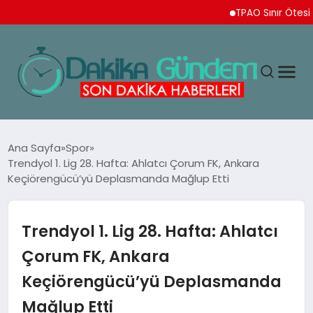
TPAO Sınır Ötesi Ortakl
MAGAZIN
Ana Sayfa
Spor
Trendyol 1. Lig 28. Hafta: Ahlatcı Çorum FK, Ankara
Keçiörengücü’yü Deplasmanda Mağlup Etti
TEKNOLOJI
SPOR
Trendyol 1. Lig 28. Hafta: Ahlatcı
Çorum FK, Ankara
YAŞAM
Keçiörengücü’yü Deplasmanda
Mağlup Etti
EKONOMI