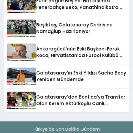
EuroLeague Beşinci Haftasında
Fenerbahçe Beko, Panathinaikos’a
Mağlup Oldu
Beşiktaş, Galatasaray Derbisine
Namağlup Hazırlanıyor
Ankaragücü’nün Eski Başkanı Faruk
Koca, Hırvatistan’da Futbol Kulübü
Satın Alabilir
Galatasaray’ın Eski Yıldızı Sacha Boey
Yeniden Gündemde
Galatasaray’dan Benfica’ya Transfer
Olan Kerem Aktürkoğlu Canlı
Yayınlarıyla Gündemde
Türkiye'de Son Dakika Gündemi