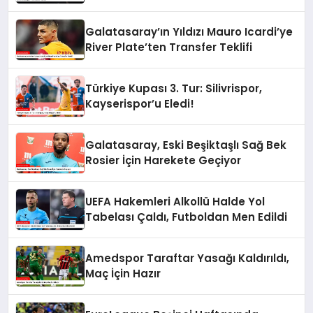
Galatasaray’ın Yıldızı Mauro Icardi’ye
River Plate’ten Transfer Teklifi
Türkiye Kupası 3. Tur: Silivrispor,
Kayserispor’u Eledi!
Galatasaray, Eski Beşiktaşlı Sağ Bek
Rosier İçin Harekete Geçiyor
UEFA Hakemleri Alkollü Halde Yol
Tabelası Çaldı, Futboldan Men Edildi
Amedspor Taraftar Yasağı Kaldırıldı,
Maç İçin Hazır