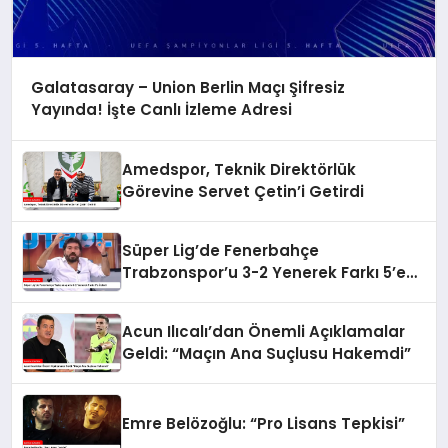
Galatasaray – Union Berlin Maçı Şifresiz
Yayında! İşte Canlı İzleme Adresi
Amedspor, Teknik Direktörlük
Görevine Servet Çetin’i Getirdi
Süper Lig’de Fenerbahçe
Trabzonspor’u 3-2 Yenerek Farkı 5’e
İndirdi
Acun Ilıcalı’dan Önemli Açıklamalar
Geldi: “Maçın Ana Suçlusu Hakemdi”
Emre Belözoğlu: “Pro Lisans Tepkisi”