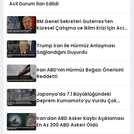
Acil Durum İlan Edildi
BM Genel Sekreteri Guterres’ten
Küresel Çatışma ve İklim Krizi İçin Acil
Çağrı
Trump İran ile Hürmüz Anlaşması
Sağlandığını Duyurdu
İran ABD’nin Hürmüz Boğazı Önerisini
Reddetti
Japonya’da 7.1 Büyüklüğündeki
Deprem Kumamoto’yu Vurdu Çok
Sayıda Can Kaybı Bildirildi
İran’dan ABD Asker Kaybı Açıklaması
En Az 200 ABD Askeri Öldü