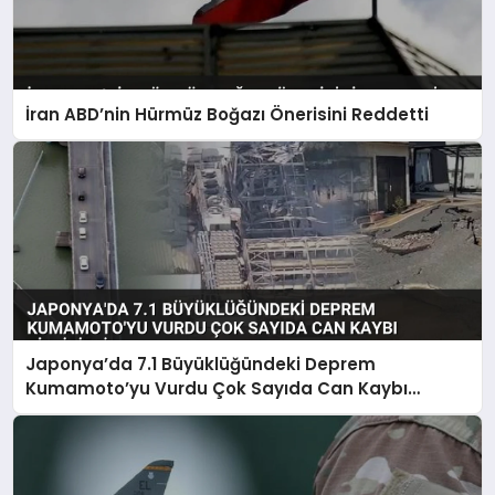
İran ABD’nin Hürmüz Boğazı Önerisini Reddetti
Japonya’da 7.1 Büyüklüğündeki Deprem
Kumamoto’yu Vurdu Çok Sayıda Can Kaybı
Bildirildi