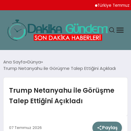
Türkiye Temmuz Ayı İh
MAGAZIN
Ana Sayfa
Dünya
Trump Netanyahu ile Görüşme Talep Ettiğini Açıkladı
TEKNOLOJI
Trump Netanyahu ile Görüşme
SPOR
Talep Ettiğini Açıkladı
YAŞAM
Paylaş
07 Temmuz 2026
EKONOMI