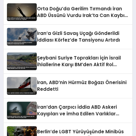
Orta Doğu’da Gerilim Tırmandı İran
ABD Üssünü Vurdu Irak’ta Can Kaybı
Yaşandı
İran’a Gizli Savaş Uçağı Gönderildi
İddiası Körfez’de Tansiyonu Artırdı
Şeybani Suriye Toprakları İçin İsrail
İhlallerine Karşı BM’den Aktif Rol
İstiyor
İran, ABD’nin Hürmüz Boğazı Önerisini
Reddetti
İran’dan Çarpıcı İddia ABD Askeri
Kayıpları ve İmha Edilen Varlıklar
Açıklandı
Berlin’de LGBT Yürüyüşünde Minibüs