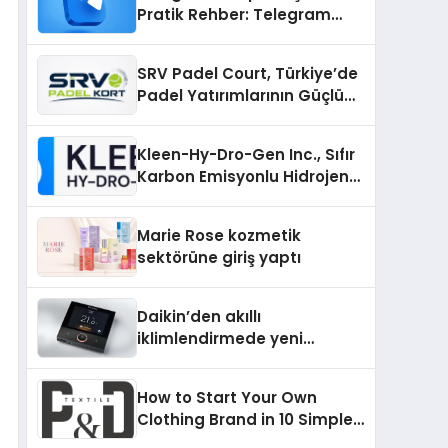
Pratik Rehber: Telegram
Gruplarını Tek Tek
Aramadan Bulun
SRV Padel Court, Türkiye’de
Padel Yatırımlarının Güçlü
Markası Olmayı Sürdürüyor
Kleen-Hy-Dro-Gen Inc., Sıfır
Karbon Emisyonlu Hidrojen
Isıtma Teknolojisinde ISO ve
TSSA Düzenleyici Onaylarını
Marie Rose kozmetik
Aldı
sektörüne giriş yaptı
Daikin’den akıllı
iklimlendirmede yeni
dönem: Madoka Plus
Türkiye’de
How to Start Your Own
Clothing Brand in 10 Simple
Steps