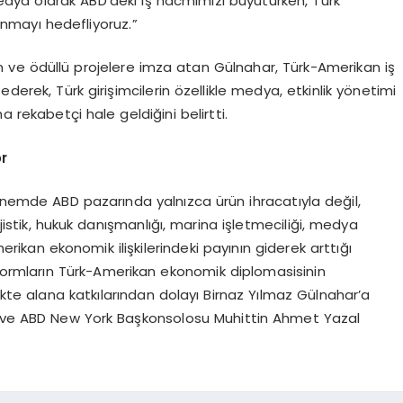
dya olarak ABD’deki iş hacmimizi büyütürken, Türk
unmayı hedefliyoruz.”
ınan ve ödüllü projelere imza atan Gülnahar, Türk-Amerikan iş
e ederek, Türk girişimcilerin özellikle medya, etkinlik yönetimi
a rekabetçi hale geldiğini belirtti.
or
dönemde ABD pazarında yalnızca ürün ihracatıyla değil,
ojistik, hukuk danışmanlığı, marina işletmeciliği, medya
rikan ekonomik ilişkilerindeki payının giderek arttığı
latformların Türk-Amerikan ekonomik diplomasisinin
kte alana katkılarından dolayı Birnaz Yılmaz Gülnahar’a
ve ABD New York Başkonsolosu Muhittin Ahmet Yazal