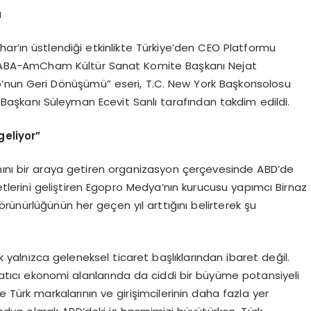
u
ar’ın üstlendiği etkinlikte Türkiye’den CEO Platformu
, TABA-AmCham Kültür Sanat Komite Başkanı Nejat
’nun Geri Dönüşümü” eseri, T.C. New York Başkonsolosu
şkanı Süleyman Ecevit Sanlı tarafından takdim edildi.
eliyor”
nını bir araya getiren organizasyon çerçevesinde ABD’de
etlerini geliştiren Egopro Medya’nın kurucusu yapımcı Birnaz
görünürlüğünün her geçen yıl arttığını belirterek şu
ık yalnızca geleneksel ticaret başlıklarından ibaret değil.
aratıcı ekonomi alanlarında da ciddi bir büyüme potansiyeli
e Türk markalarının ve girişimcilerinin daha fazla yer