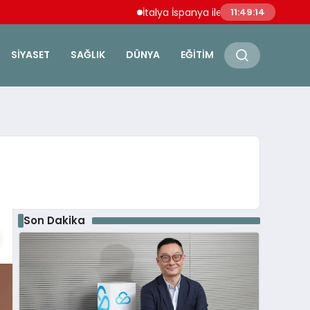
İtalya İspanya ile Schengen Anlaşmasını A
11:49:15
SIYASET
SAĞLIK
DÜNYA
EĞITIM
Son Dakika