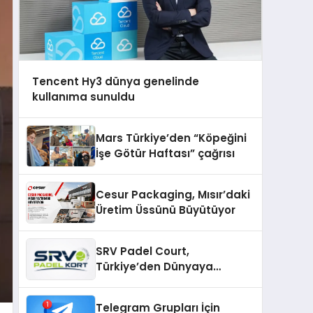
Tencent Hy3 dünya genelinde
kullanıma sunuldu
Mars Türkiye’den “Köpeğini
İşe Götür Haftası” çağrısı
Cesur Packaging, Mısır’daki
Üretim Üssünü Büyütüyor
SRV Padel Court,
Türkiye’den Dünyaya
Uzanan Padel Kort
Üretiminde Güvenin Adresi
Telegram Grupları İçin