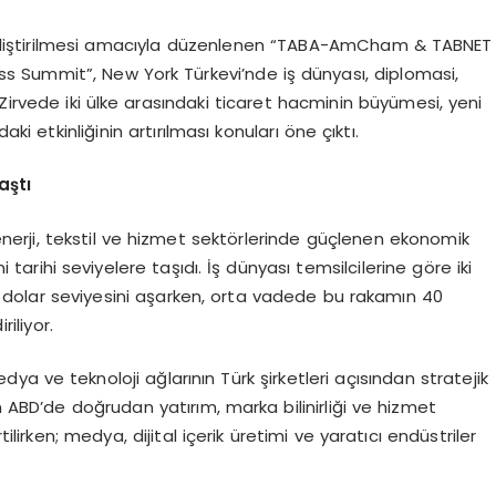
n geliştirilmesi amacıyla düzenlenen “TABA-AmCham & TABNET
 Summit”, New York Türkevi’nde iş dünyası, diplomasi,
 Zirvede iki ülke arasındaki ticaret hacminin büyümesi, yeni
aki etkinliğinin artırılması konuları öne çıktı.
aştı
, enerji, tekstil ve hizmet sektörlerinde güçlenen ekonomik
ni tarihi seviyelere taşıdı. İş dünyası temsilcilerine göre iki
 dolar seviyesini aşarken, orta vadede bu rakamın 40
iliyor.
ya ve teknoloji ağlarının Türk şirketleri açısından stratejik
n ABD’de doğrudan yatırım, marka bilinirliği ve hizmet
ilirken; medya, dijital içerik üretimi ve yaratıcı endüstriler