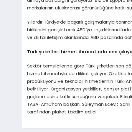
almaya başladığını görüyoruz. Biz de Egopro Me
markalarının uluslararası görünürlüğüne katkı s
Yıllardır Türkiye’de başarılı çalışmalarıyla tan
birliklerini genişleterek ABD’ye taşıdıklarını ifad
ve dijital iletişim alanlarında ABD pazarında dah
Türk şirketleri hizmet ihracatında öne çıkıy
Sektör temsilcilerine göre Türk şirketleri son 
hizmet ihracatıyla da dikkat çekiyor. Özellikle l
prodüksiyonu ve teknoloji hizmetlerinin Türk-Ame
belirtiliyor. Organizasyon yetkilileri, benzer p
güçlenmesine katkı sunduğunu vurguladı. Etkinli
TABA-AmCham başkanı Süleyman Ecevit Sanlı 
tarafından plaket takdim edildi.