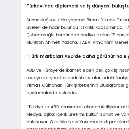
Türkevi’nde diplomasi ve iş dünyası buluşt
Sunuculuğunu ünlü yapımcı Birnaz Yılmaz Gülnah
üyeleri de hazır bulundu. Etkinlik kapsamında
Çuhadaroğlu tarafından hediye edilen “Picasso
Muhittin Ahmet Yazal’a, TABA-AmCham Genel Ba
“Türk markaları ABD’de daha görünür hale g
ABD ve Türkiye’de ikamet eden pek çok iş insa
medya ve yaratıcı endüstriler alanındaki faaliy
Yılmaz Gülnahar, Türk şirketlerinin uluslararası 
açıklamalarda bulundu;
“Türkiye ile ABD arasındaki ekonomik ilişkiler art
Medya, dijital içerik üretimi, kültür-sanat ve y
bulunuyor. Özellikle New York merkezli projelerd