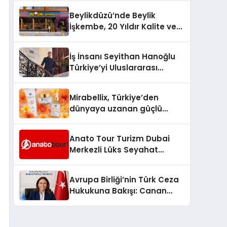
Beylikdüzü’nde Beylik
İşkembe, 20 Yıldır Kalite ve
Lezzetin Değişmeyen Adresi
İş İnsanı Seyithan Hanoğlu
Türkiye’yi Uluslararası
Arenada Tanıtmayı
Hedefliyor
Mirabellix, Türkiye’den
dünyaya uzanan güçlü
büyümesini sürdürüyor
Anato Tour Turizm Dubai
Merkezli Lüks Seyahat
Hizmetleriyle Küresel
Turizmde Öne Çıkıyor
Avrupa Birliği’nin Türk Ceza
Hukukuna Bakışı: Canan
Yılmaz ile Özel Röportaj