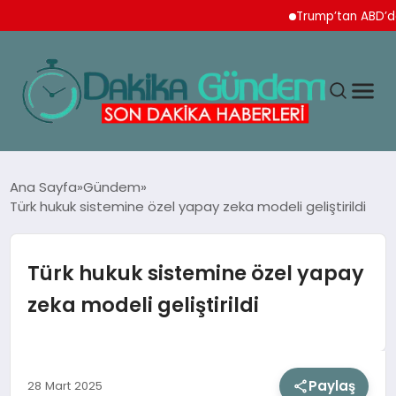
Trump’tan ABD’de doğuml
MAGAZIN
Ana Sayfa
Gündem
Türk hukuk sistemine özel yapay zeka modeli geliştirildi
TEKNOLOJI
Türk hukuk sistemine özel yapay
SPOR
zeka modeli geliştirildi
YAŞAM
Paylaş
28 Mart 2025
EKONOMI