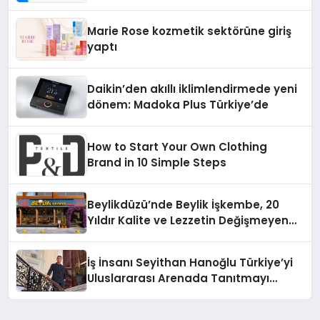
Teknolojisinde ISO ve TSSA
Düzenleyici Onaylarını Aldı
Marie Rose kozmetik sektörüne giriş
yaptı
Daikin’den akıllı iklimlendirmede yeni
dönem: Madoka Plus Türkiye’de
How to Start Your Own Clothing
Brand in 10 Simple Steps
Beylikdüzü’nde Beylik İşkembe, 20
Yıldır Kalite ve Lezzetin Değişmeyen
Adresi
İş İnsanı Seyithan Hanoğlu Türkiye’yi
Uluslararası Arenada Tanıtmayı
Hedefliyor