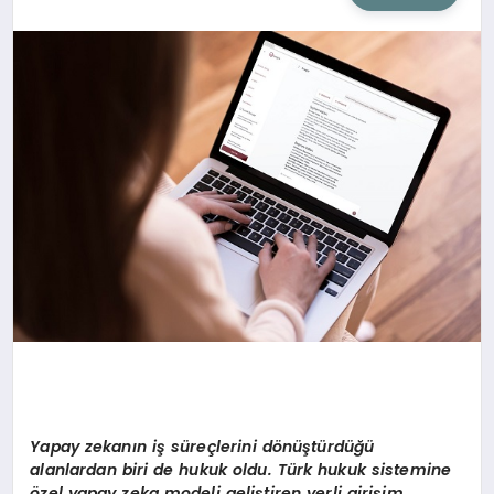
SIYASET
SAĞLIK
DÜNYA
EĞITIM
Yapay zekanın iş süreçlerini d
ö
nüştürdüğü
alanlardan biri de hukuk oldu. Türk hukuk sistemine
ö
zel yapay zeka modeli geliştiren yerli girişim,