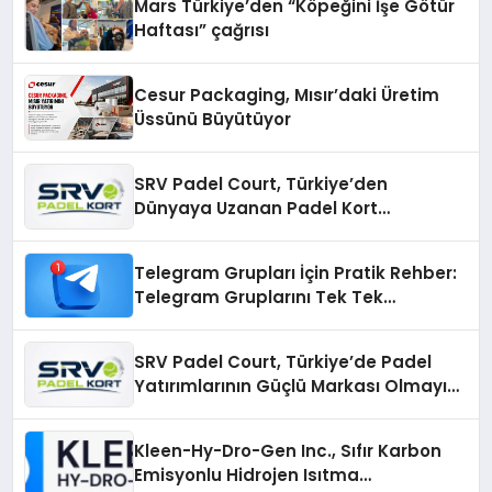
Mars Türkiye’den “Köpeğini İşe Götür
Haftası” çağrısı
Cesur Packaging, Mısır’daki Üretim
Üssünü Büyütüyor
SRV Padel Court, Türkiye’den
Dünyaya Uzanan Padel Kort
Üretiminde Güvenin Adresi
Telegram Grupları İçin Pratik Rehber:
Telegram Gruplarını Tek Tek
Aramadan Bulun
SRV Padel Court, Türkiye’de Padel
Yatırımlarının Güçlü Markası Olmayı
Sürdürüyor
Kleen-Hy-Dro-Gen Inc., Sıfır Karbon
Emisyonlu Hidrojen Isıtma