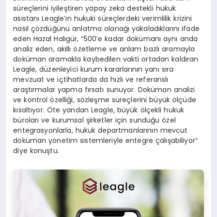
süreçlerini iyileştiren yapay zeka destekli hukuk
asistanı Leagle’ın hukuki süreçlerdeki verimlilik krizini
nasıl çözdüğünü anlatma olanağı yakaladıklarını ifade
eden Hazal Halıgür, “500’e kadar dokümanı aynı anda
analiz eden, akıllı özetleme ve anlam bazlı aramayla
doküman aramakla kaybedilen vakti ortadan kaldıran
Leagle, düzenleyici kurum kararlarının yanı sıra
mevzuat ve içtihatlarda da hızlı ve referanslı
araştırmalar yapma fırsatı sunuyor. Doküman analizi
ve kontrol özelliği, sözleşme süreçlerini büyük ölçüde
kısaltıyor. Öte yandan Leagle, büyük ölçekli hukuk
büroları ve kurumsal şirketler için sunduğu özel
entegrasyonlarla, hukuk departmanlarının mevcut
doküman yönetim sistemleriyle entegre çalışabiliyor”
diye konuştu.